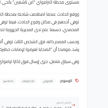
مستوى محطة الترامواي “ابن تاشفين” بالحي الم
ووقع الحادث عندما اصطدمت شاحنة بمحطة التر
توفي أحدهم في مكان وقوع الحادث، فيما تو
المحمدي، حسبما علم لدى المديرية الجهوية للصح
وحسب المصدر ذاته، فإن الشخص الثالث توفي أثن
رشد، موضحا أن “الضحايا تعرضوا لإصابات خطيرة”
وفي سياق متصل، جرى إرسال فرق (كازا ترامواي)
الوسوم:
الترامواي
الدار البيضاء
حادثة سير
المقال السابق
الشيلي مع حل سياسي في إطار مبادرة “الحكم الذاتي”