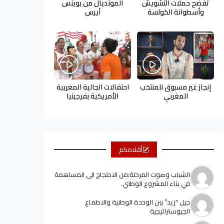
تفضح حملات التشويش
المونديال من بوينس
وأسطوانة الكولسة
آيرس
إنجاز غير مسبوق للمنتخب
احتفالات الجالية المغربية
المغربي
الأمريكية بفرجينيا
أقلامكم
الشباب وصوت المرحلة:من الاحتجاج الى المساهمة
في بناء المشروع الوطني.
جيل “زيد” ببن الوحدة الوطنية والاطماع
الجيوستراتيجية