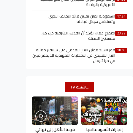
الأمريكية بالولادة
السعودية تعلن تعيين قائد التحالف البحري
17:24
وتستكمل هيكل قيادته
اجتماع عمان يؤكد أنّ القدس الشرقية جزء من
23:29
فلسطين المحتلة
فوز السيد ممثل التيار التقدمي على ستيفنز ممثلة
18:08
التيار التقليدي في الانتخابات التمهيدية للديمقراطيين
في ميتشيغان
شبكة TV
إنجازات الأسود عالميا
فرحة التأهل إلى نهائي