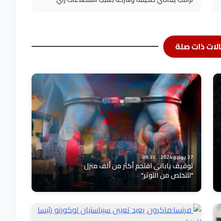
لات ذات صلة
27 يونيو 2024
09:35
توقيف ياباني اقتحم أكثر من ألف منزل
"للتخلص من التوتر"