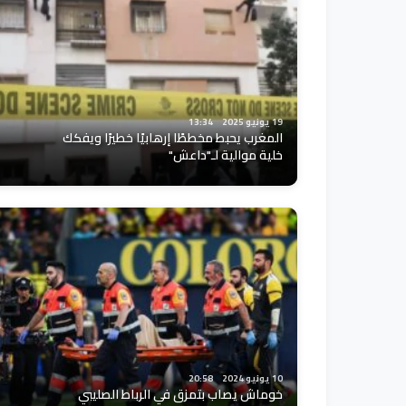
19 يونيو 2025
13:34
المغرب يحبط مخططًا إرهابيًا خطيرًا ويفكك
خلية موالية لـ"داعش"
10 يونيو 2024
20:58
خوماش يصاب بتمزق في الرباط الصليبي