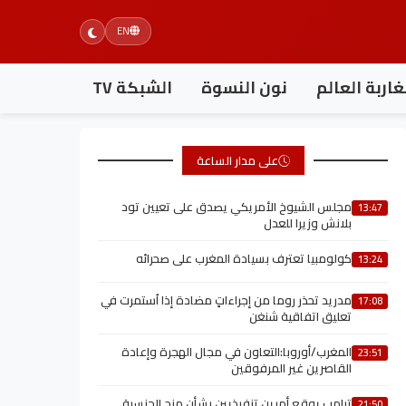
EN
اربة العالم
نون النسوة
الشبكة TV
على مدار الساعة
مجلس الشيوخ الأمريكي يصدق على تعيين تود
13:47
بلانش وزيرا للعدل
كولومبيا تعترف بسيادة المغرب على صحرائه
13:24
مدريد تحذر روما من إجراءاتٍ مضادة إذا اُستمرت في
17:08
تعليق اتفاقية شنغن
المغرب/أوروبا:التعاون في مجال الهجرة وإعادة
23:51
القاصرين غير المرفوقين
ترامب يوقع أمرين تنفيذيين بشأن منح الجنسية
21:50