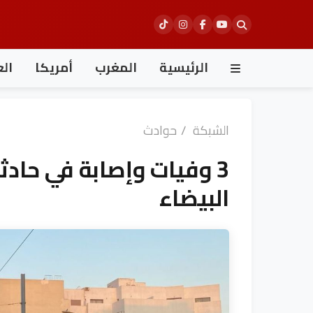
Ski
t
conten
الرئيسية
المغرب
أمريكا
الع
الشبكة
/
حوادث
3 وفيات وإصابة في حاد
البيضاء