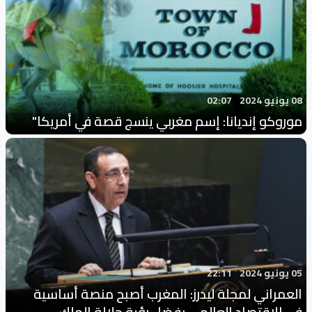
08 يونيو 2024
02:07
موروكو إنديانا: إسم مغربي ينسج قصة في أمريكا"
05 يونيو 2024
22:11
العمراني لمجلة ليدرز: المغرب أصبح منصة أساسية
في الاقتصاد العالمي بفضل رؤية جلالة الملك