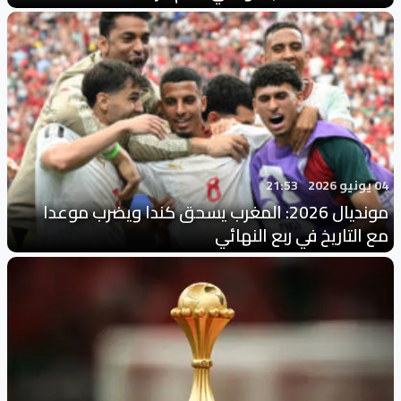
04 يونيو 2026
21:53
مونديال 2026: المغرب يسحق كندا ويضرب موعدا
مع التاريخ في ربع النهائي