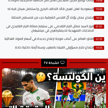
19:08
السعودية تعلن تعيين قائد التحالف البحري وتستكمل هيكل قيادته
19:00
اجتماع عمان يؤكد أنّ القدس الشرقية جزء من فلسطين المحتلة
18:52
فوز السيد ممثل التيار التقدمي على ستيفنز ممثلة التيار التقليدي في
01:01
الانتخابات التمهيدية للديمقراطيين في ميتشيغان
الفاو: العالم على أعتاب موجة ارتفاع جديدة في أسعار المواد الغذائية
22:33
اجتماع لكبار مسؤولي الفيفا بالمغرب وسط أزمة داخلية حادة
19:55
الشبكة TV