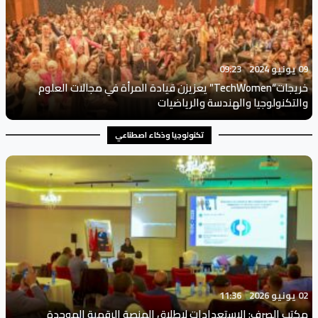
09 يونيو 2024
09:23
خريجات“TechWomen” يعزيزن قيادة المرأة في مجالات العلوم
والتكنولوجيا والهندسة والرياضيات
تكنولوجيا وذكاء اصطناعي
02 يونيو 2026
11:36
مكتب الصرف: الاستعدادات لإطلاق المنصة الرقمية الموحدة