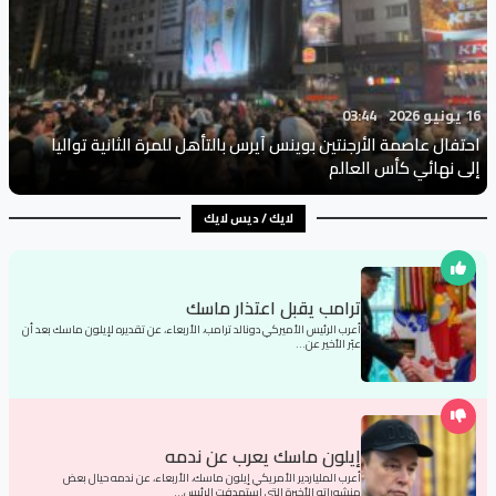
16 يونيو 2026
03:44
احتفال عاصمة الأرجنتين بوينس آيرس بالتأهل للمرة الثانية تواليا
إلى نهائي كأس العالم
لايك / ديس لايك
ترامب يقبل اعتذار ماسك
أعرب الرئيس الأميركي دونالد ترامب، الأربعاء، عن تقديره لإيلون ماسك بعد أن
عبّر الأخير عن…
إيلون ماسك يعرب عن ندمه
أعرب الملياردير الأمريكي إيلون ماسك، الأربعاء، عن ندمه حيال بعض
منشوراته الأخيرة التي استهدفت الرئيس…