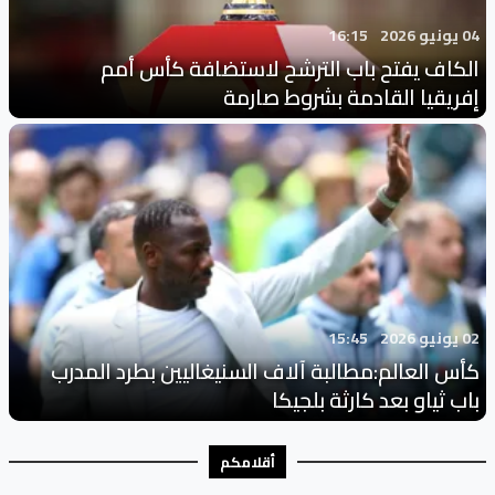
04 يونيو 2026
16:15
الكاف يفتح باب الترشح لاستضافة كأس أمم
إفريقيا القادمة بشروط صارمة
02 يونيو 2026
15:45
كأس العالم:مطالبة آلاف السنيغاليين بطرد المدرب
باب ثياو بعد كارثة بلجيكا
أقلامكم