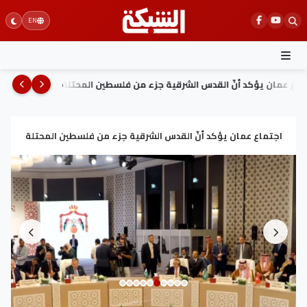
Ski
EN
t
conten
سطين المحتلة
فوز السيد ممثل التيار التقدمي على ستيفنز ممث
اجتماع عمان يؤكد أنّ القدس الشرقية جزء من فلسطين المحتلة