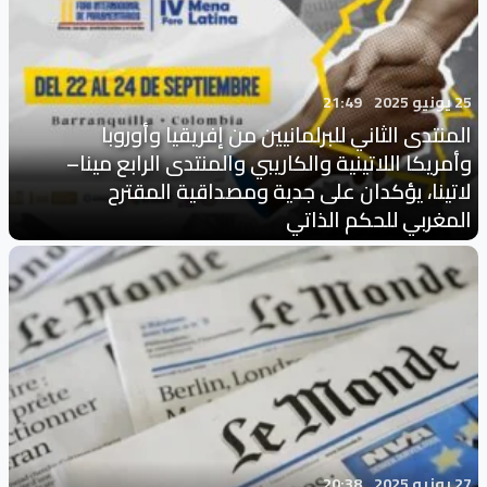
25 يونيو 2025
21:49
المنتدى الثاني للبرلمانيين من إفريقيا وأوروبا
وأمريكا اللاتينية والكاريبي والمنتدى الرابع مينا–
لاتينا، يؤكدان على جدية ومصداقية المقترح
المغربي للحكم الذاتي
27 يونيو 2025
20:38