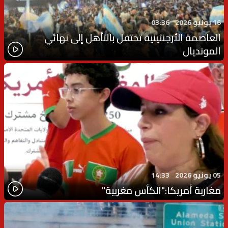
16 يونيو 2026
03:36
العاصمة الأرجنتينية تحتفل بالتأهل إلى نهائي
المونديال
05 يونيو 2026
14:33
مغاربة أمريكا:"الكأس مغربية"