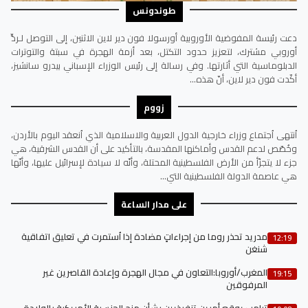
طوندونس
دعت رئيسة المفوضية الأوروبية أورسولا فون دير لاين الاثنين، إلى التوصل لـردٍّ
أوروبي مشترك، لتعزيز حدود التكتل، بعد أزمة الهجرة في سبتة والتوترات
الدبلوماسية التي أثارتها. وفي رسالة إلى رئيس الوزراء الإسباني بيدرو سانشيز،
أكّدت فون دير لاين، أنّ هذه…
زووم
اُنتهى اُجتماع وزراء خارجية الدول العربية والاسلامية الذي اُنعقد اليوم بالأردن،
وخُصّص لدعم القدس وأماكنها المقدسة، بالتأكيد على أن القدس الشرقية، هي
جزء لا يتجزّأ من الأرض الفلسطينية المحتلة، وأنّه لا سيادة لإسرائيل عليها، وأنّها
هي عاصمة الدولة الفلسطينية التي…
على مدار الساعة
مدريد تحذر روما من إجراءاتٍ مضادة إذا اُستمرت في تعليق اتفاقية
12:19
شنغن
المغرب/أوروبا:التعاون في مجال الهجرة وإعادة القاصرين غير
19:15
المرفوقين
ترامب يوقع أمرين تنفيذيين بشأن منح الجنسية الأمريكية بالولادة