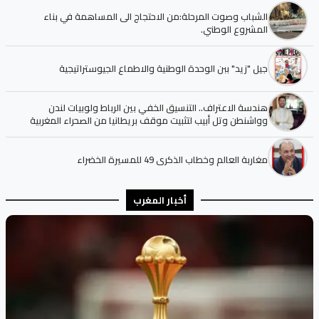
الشباب وصوت المرحلة:من الاحتجاج الى المساهمة في بناء
المشروع الوطني.
جيل "زيد" ببن الوحدة الوطنية والاطماع الجيوستراتيجية
هندسة الاعتراف.. التنسيق الخفي بين الرباط ولوبيات لندن
وواشنطن وتل أبيب لتثبيت موقف بريطانيا من الصحراء المغربية
مغاربة العالم وخطاب الذكرى 49 للمسيرة الخضراء
أخبار المغرب