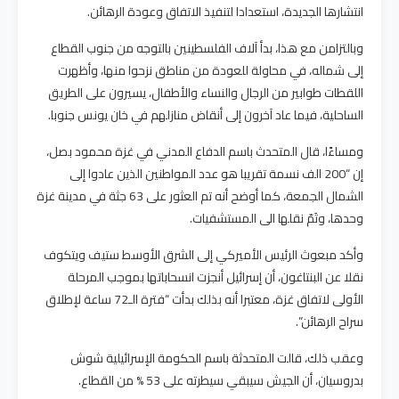
انتشارها الجديدة، استعدادا لتنفيذ الاتفاق وعودة الرهائن.
وبالتزامن مع هذا، بدأ آلاف الفلسطينين بالتوجه من جنوب القطاع
إلى شماله، في محاولة للعودة من مناطق نزحوا منها، وأظهرت
اللقطات طوابير من الرجال والنساء والأطفال، يسيرون على الطريق
الساحلية، فيما عاد آخرون إلى أنقاض منازلهم في خان يونس جنوبا.
ومساءًا، قال المتحدث باسم الدفاع المدني في غزة محمود بصل،
إن “200 الف نسمة تقريبا هو عدد المواطنين الذين عادوا إلى
الشمال الجمعة، كما أوضح أنه تم العثور على 63 جثة في مدينة غزة
وحدها، وتَمّ نقلها الى المستشفيات.
وأكد مبعوث الرئيس الأميركي إلى الشرق الأوسط ستيف ويتكوف
نقلا عن البنتاغون، أن إسرائيل أنجزت انسحاباتها بموجب المرحلة
الأولى لاتفاق غزة، معتبرا أنه بذلك بدأت “فترة الـ72 ساعة لإطلاق
سراح الرهائن”.
وعقب ذلك، قالت المتحدثة باسم الحكومة الإسرائيلية شوش
بدروسيان، أن الجيش سيبقي سيطرته على 53 % من القطاع.