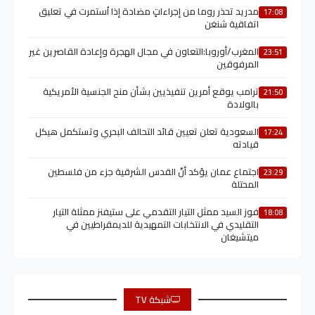
مدريد تحذر روما من إجراءاتٍ مضادة إذا اُستمرت في تعليق
17:08
اتفاقية شنغن
المغرب/أوروبا:التعاون في مجال الهجرة وإعادة القاصرين غير
23:51
المرفوقين
ترامب يوقع أمرين تنفيذيين بشأن منح الجنسية الأمريكية
21:50
بالولادة
السعودية تعلن تعيين قائد التحالف البحري وتستكمل هيكل
17:24
قيادته
اجتماع عمان يؤكد أنّ القدس الشرقية جزء من فلسطين
23:29
المحتلة
فوز السيد ممثل التيار التقدمي على ستيفنز ممثلة التيار
18:08
التقليدي في الانتخابات التمهيدية للديمقراطيين في
ميتشيغان
شبكة TV