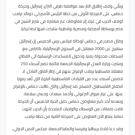
ويأتي وقف إطلاق النار بعد موافقة طرفي النزاع، إسرائيل وحركة
حماس، على المرحلة الأولى من خطة الرئيس الأميركي دونالد ترامب
لوقف الحرب في غزة، إثر مفاوضات غير مباشرة في شرم الشيخ في
مصر بوساطة أميركية ومصرية وقطرية شاركت فيها ايضا تركيا.
وقال مصدر في حماس لوكالة فرانس برس الخميس إن إسرائيل
ستفرج عن 2000 معتقل في السجون الإسرائيلية، بالتزامن مع
انسحابات مجدولة زمنيا، ودخول للمساعدات الإنسانية الى القطاع.
ونشرت وزارة العدل الإسرائيلية الجمعة قائمة تضم أسماء 250
معتقلا فلسطينيا يرتقب الإفراج عنهم في إطار اتفاق التبادل، لا
تتضمن أسماء عدد من القيادات الفلسطينية البارزة التي تُعد رموزا
للكفاح الفلسطيني المسلح ضد إسرائيل والتي طالبت حماس بالإفراج
عنها، على غرار مروان البرغوثي وأحمد سعدات وحسن سلامة.
وبعدما أكد كبير مفاوضي حماس خليل الحية الخميس، أن الحركة
تلقت ضمانات من الوسطاء والولايات المتحدة بأن الحرب انتهت
تماما، ينتظر الآن التفاوض على المرحلة الثانية من خطة ترامب.
وقد دعا قادة بريطانيا وفرنسا والمانيا الجمعة، مجلس الامن الدولي،