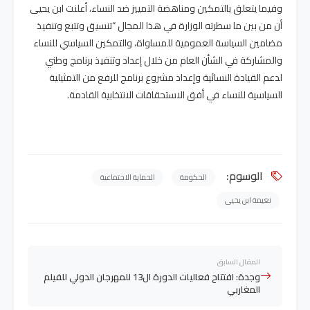
وفيما يتعلق بالتمكين ومناهضة التمييز ضد النساء، أعلنت ابن يحيى
أن من بين ما سطرته الوزارة في هذا المجال “تنسيق وتتبع وتنفيذ
مضامين السياسة العمومية للمساواة، والتمكين السياسي للنساء
والمشاركة في الشأن العام من خلال إعداد وتنفيذ برنامج وطني
لدعم القيادة النسائية وإعداد مشروع برنامج للرفع من التمثيلية
السياسية للنساء في أفق الاستحقاقات الانتخابية القادمة.
الوسوم:
الحكومة
الحماية الاجتماعية
نعيمة ابن يحيى
المقال السابق
وجدة: افتتاح فعاليات الدورة ال13 للمهرجان الدولي للفيلم
المغاربي