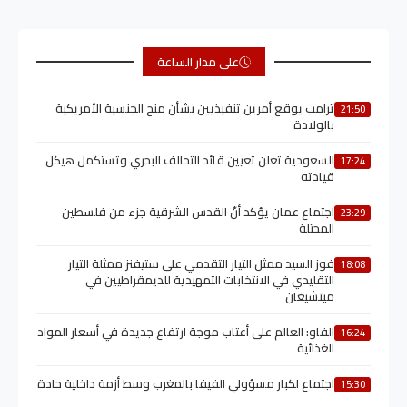
على مدار الساعة
ترامب يوقع أمرين تنفيذيين بشأن منح الجنسية الأمريكية
21:50
بالولادة
السعودية تعلن تعيين قائد التحالف البحري وتستكمل هيكل
17:24
قيادته
اجتماع عمان يؤكد أنّ القدس الشرقية جزء من فلسطين
23:29
المحتلة
فوز السيد ممثل التيار التقدمي على ستيفنز ممثلة التيار
18:08
التقليدي في الانتخابات التمهيدية للديمقراطيين في
ميتشيغان
الفاو: العالم على أعتاب موجة ارتفاع جديدة في أسعار المواد
16:24
الغذائية
اجتماع لكبار مسؤولي الفيفا بالمغرب وسط أزمة داخلية حادة
15:30