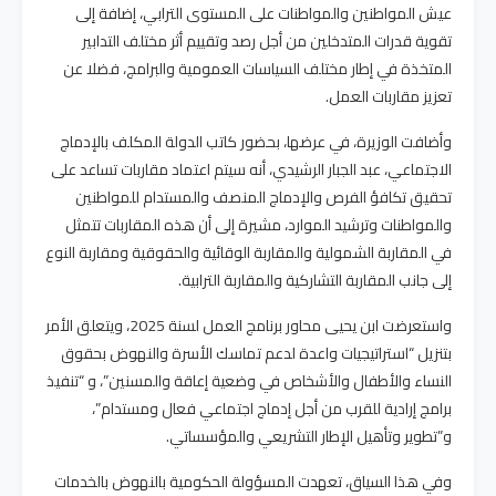
عيش المواطنين والمواطنات على المستوى الترابي، إضافة إلى
تقوية قدرات المتدخلين من أجل رصد وتقييم أثر مختلف التدابير
المتخذة في إطار مختلف السياسات العمومية والبرامج، فضلا عن
تعزيز مقاربات العمل.
وأضافت الوزيرة، في عرضها، بحضور كاتب الدولة المكلف بالإدماج
الاجتماعي، عبد الجبار الرشيدي، أنه سيتم اعتماد مقاربات تساعد على
تحقيق تكافؤ الفرص والإدماج المنصف والمستدام للمواطنين
والمواطنات وترشيد الموارد، مشيرة إلى أن هذه المقاربات تتمثل
في المقاربة الشمولية والمقاربة الوقائية والحقوقية ومقاربة النوع
إلى جانب المقاربة التشاركية والمقاربة الترابية.
واستعرضت ابن يحيى محاور برنامج العمل لسنة 2025، ويتعلق الأمر
بتنزيل “استراتيجيات واعدة لدعم تماسك الأسرة والنهوض بحقوق
النساء والأطفال والأشخاص في وضعية إعاقة والمسنين”، و “تنفيذ
برامج إرادية للقرب من أجل إدماج اجتماعي فعال ومستدام”،
و”تطوير وتأهيل الإطار التشريعي والمؤسساتي.
وفي هذا السياق، تعهدت المسؤولة الحكومية بالنهوض بالخدمات