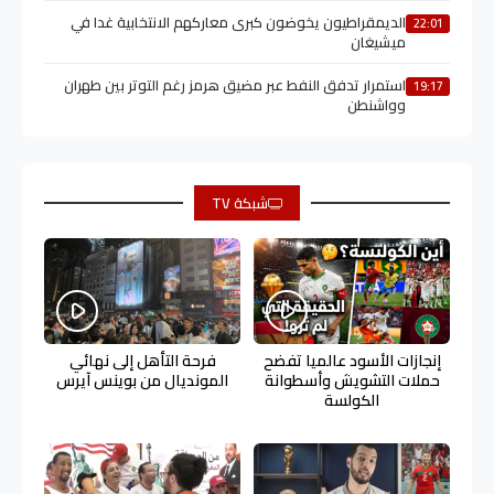
الديمقراطيون يخوضون كبرى معاركهم الانتخابية غدا في
22:01
ميشيغان
استمرار تدفق النفط عبر مضيق هرمز رغم التوتر بين طهران
19:17
وواشنطن
شبكة TV
إنجازات الأسود عالميا تفضح
فرحة التأهل إلى نهائي
حملات التشويش وأسطوانة
المونديال من بوينس آيرس
الكولسة