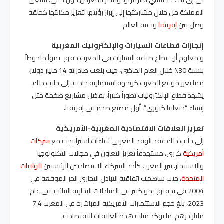
المملكة من خلال مشاركتها إلى إبراز رؤيتها لتعزيز مكانتها كحلقة
وصل بين
إفريقيا
وبقية العالم.
إنجازات قطاعات السيارات والإلكترونيك المغربية
و معلوم أن قطاع صناعة السيارات في المغرب حقق نمواً ملحوظاً
بنسبة 30% خلال العام الماضي، حيث بلغت صادراته 14 مليار دولار،
مما يعزز موقع المغرب كوجهة استثمارية جاذبة. إلى جانب ذلك،
يشهد قطاع الإلكترونيات تطوراً كبيراً، بفضل مشاريع ضخمة مثل
إنشاء “جيغافا كتوري”، أول مصنع ضخم في إفريقيا.
تعزيز العلاقات الاقتصادية المغربية-الأمريكية
إلى جانب ذلك عقد الوفد المغربي لقاءات استراتيجية مع
شركات
أمريكية
كبرى، مستهدفاً تعزيز التعاون في مجالات التكنولوجيا
والاستثمار. يبرز المغرب كأحد الشركاء الاقتصاديين الرئيسيين
للولايات
المتحدة
، حيث ساهمت اتفاقية التبادل التجاري الحر الموقعة في
2004 في تحقيق نمو كبير في المبادلات التجارية الثنائية. في عام
2023، بلغ حجم الاستثمارات الأمريكية المباشرة في المغرب 7.4
مليار درهم، ما يؤكد متانة هذه العلاقات الاقتصادية.