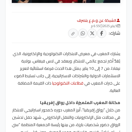
الشبكة عن و.م.ع بتصرف
9 يناير 2025
6:55 م
شارك:
يشارك المغرب في معرض الابتكارات التكنولوجية والإلكترونية، الذي
يُعَدُّ أكبر تجمع عالمي للابتكار، ويعقد في لاس فيغاس، بولاية
نيفادا، من 7 إلى 10 يناير. يمثل هذا الحدث فرصة استثنائية لتعزيز
الاستثمارات الدولية والشراكات الاستراتيجية، إلى جانب تسليط الضوء
على خبرات المغرب في
قطاعات التكنولوجيا
ذات القيمة المضافة
العالية.
مكانة المغرب المتميزة داخل رواق إفريقيا
من خلال “رواق إفريقيا”، أبرز المغرب دوره كمحور استراتيجي للابتكار
في مجالات مثل الإلكترونيات والتنقل الإلكتروني. شهد حفل تدشين
الرواق حضور شخصيات بارزة، من بينها رئيسة الجمعية المنظمة “سي
تي إي تيك”، كينسي فابريتزيو، ومدير المعرض جون كيلي. تسعى