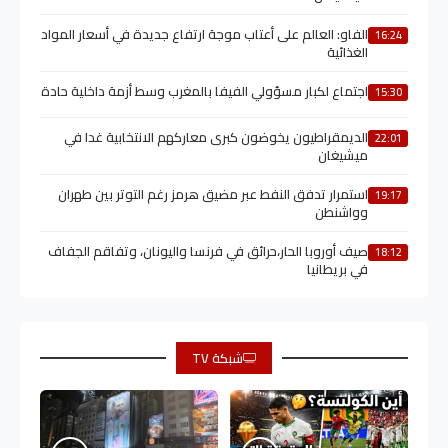
الفاو: العالم على أعتاب موجة ارتفاع جديدة في أسعار المواد
16:24
الغذائية
اجتماع لكبار مسؤولي الفيفا بالمغرب وسط أزمة داخلية حادة
15:30
الديمقراطيون يخوضون كبرى معاركهم الانتخابية غدا في
22:01
ميشيغان
استمرار تدفق النفط عبر مضيق هرمز رغم التوتر بين طهران
19:17
وواشنطن
صيف أوروبا الحار،حرائق في فرنسا واليونان، وتفاقم الجفاف
18:12
في بريطانيا
شبكة TV