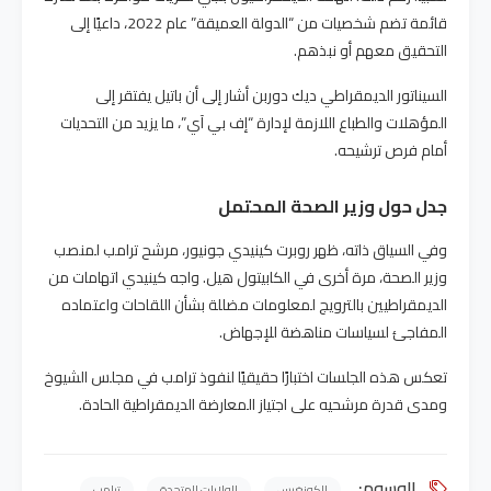
قائمة تضم شخصيات من “الدولة العميقة” عام 2022، داعيًا إلى
التحقيق معهم أو نبذهم.
السيناتور الديمقراطي ديك دوربن أشار إلى أن باتيل يفتقر إلى
المؤهلات والطباع اللازمة لإدارة “إف بي آي”، ما يزيد من التحديات
أمام فرص ترشيحه.
جدل حول وزير الصحة المحتمل
وفي السياق ذاته، ظهر روبرت كينيدي جونيور، مرشح ترامب لمنصب
وزير الصحة، مرة أخرى في الكابيتول هيل. واجه كينيدي اتهامات من
الديمقراطيين بالترويج لمعلومات مضللة بشأن اللقاحات واعتماده
المفاجئ لسياسات مناهضة للإجهاض.
تعكس هذه الجلسات اختبارًا حقيقيًا لنفوذ ترامب في مجلس الشيوخ
ومدى قدرة مرشحيه على اجتياز المعارضة الديمقراطية الحادة.
الوسوم:
الكونغرس
الولايات المتحدة
ترامب