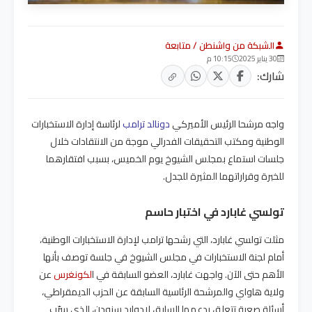
الشبكة من واشنطن / متابعة
30 يناير 2025
10:15 م
شارك:
واجه مرشحا الرئيس الأميركي
دونالد ترامب
لرئاسة إدارة الاستخبارات
الوطنية ومكتب التحقيقات الفدرالي موجة من الانتقادات خلال
جلسات استماع بمجلس الشيوخ يوم الخميس، بسبب افتقارهما
للخبرة وقراراتهما المثيرة للجدل.
تولسي غابارد في اختبار حاسم
مثلت تولسي غابارد، التي رشحها ترامب لإدارة الاستخبارات الوطنية،
أمام لجنة الاستخبارات في مجلس الشيوخ في جلسة توصف بأنها
الأهم حتى الآن. واجهت غابارد، العضو السابقة في ا
لكونغرس
عن
ولاية هاواي والمرشحة الرئاسية السابقة عن الحزب الديمقراطي،
أسئلة صعبة تتعلق بدعمها السابق لإدوارد سنودن، الذي سرّب