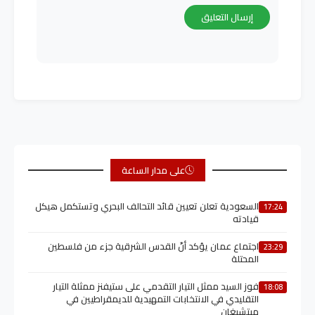
على مدار الساعة
السعودية تعلن تعيين قائد التحالف البحري وتستكمل هيكل
17:24
قيادته
اجتماع عمان يؤكد أنّ القدس الشرقية جزء من فلسطين
23:29
المحتلة
فوز السيد ممثل التيار التقدمي على ستيفنز ممثلة التيار
18:08
التقليدي في الانتخابات التمهيدية للديمقراطيين في
ميتشيغان