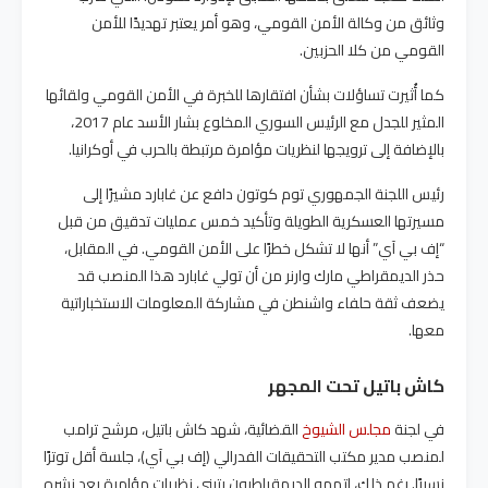
وثائق من وكالة الأمن القومي، وهو أمر يعتبر تهديدًا للأمن
القومي من كلا الحزبين.
كما أُثيرت تساؤلات بشأن افتقارها للخبرة في الأمن القومي ولقائها
المثير للجدل مع الرئيس السوري المخلوع بشار الأسد عام 2017،
بالإضافة إلى ترويجها لنظريات مؤامرة مرتبطة بالحرب في أوكرانيا.
رئيس اللجنة الجمهوري توم كوتون دافع عن غابارد مشيرًا إلى
مسيرتها العسكرية الطويلة وتأكيد خمس عمليات تدقيق من قبل
“إف بي آي” أنها لا تشكل خطرًا على الأمن القومي. في المقابل،
حذر الديمقراطي مارك وارنر من أن تولي غابارد هذا المنصب قد
يضعف ثقة حلفاء واشنطن في مشاركة المعلومات الاستخباراتية
معها.
كاش باتيل تحت المجهر
في لجنة
مجلس الشيوخ
القضائية، شهد كاش باتيل، مرشح ترامب
لمنصب مدير مكتب التحقيقات الفدرالي (إف بي آي)، جلسة أقل توترًا
نسبيًا. رغم ذلك، اتهمه الديمقراطيون بتبني نظريات مؤامرة بعد نشره