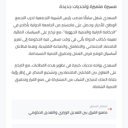
مسيرة متميزة وتحديات جديدة
السعدي شغل سابقًا منصب رئيس الشبيبة التجمعية لحزب التجمع
الوطني للأحرار، وحصل على ماجستير من الجامعة الدولية بأكادير في
“الحكامة الترابية والتنمية الجهوية”، مع تركيز على السياسات المائية.
تعيينه ككاتب للدولة يأتي في وقت تسعى فيه الحكومة إلى تعزيز
الاقتصاد الاجتماعي والتضامني والصناعة التقليدية، وهما قطاعان
أساسيان لتوفير فرص العمل وتحقيق التنمية المستدامة.
السعدي يواجه تحديات كبيرة في تطوير هذه القطاعات، مع التركيز
على التعاون بين الفاعلين الاقتصاديين وتشجيع الابتكار، في إطار رؤية
جلالة الملك لتمكين الشباب من المشاركة في صنع القرار وتحقيق
التنمية الشاملة.
المقال السابق
ماهو الفرق بين التعديل الوزاري والتعديل الحكومي