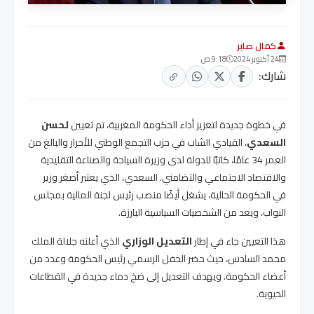
كمال صابر
24 أكتوبر 2024
9:18 ص
شارك:
في خطوة جديدة لتعزيز أداء الحكومة المغربية، تم تعيين
لحسن
السعدي
، القيادي الشاب في حزب التجمع الوطني للأحرار والبالغ من
العمر 34 عامًا، كاتبًا للدولة لدى وزيرة السياحة والصناعة التقليدية
والاقتصاد الاجتماعي والتضامني. السعدي، الذي يعتبر أصغر وزير
في الحكومة الحالية، يشغل أيضًا منصب رئيس لجنة المالية بمجلس
النواب، ويعد من الشخصيات السياسية البارزة.
هذا التعيين جاء في إطار
التعديل الوزاري
الذي أعلنه جلالة الملك
محمد السادس، حيث حضر الحفل الرسمي رئيس الحكومة وعدد من
أعضاء الحكومة. ويهدف التعديل إلى ضخ دماء جديدة في القطاعات
الحيوية.