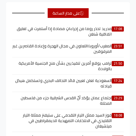
على مدار الساعة
مدريد تحذر روما من إجراءاتٍ مضادة إذا اُستمرت في تعليق
17:08
اتفاقية شنغن
المغرب/أوروبا:التعاون في مجال الهجرة وإعادة القاصرين غير
23:51
المرفوقين
ترامب يوقع أمرين تنفيذيين بشأن منح الجنسية الأمريكية
21:50
بالولادة
السعودية تعلن تعيين قائد التحالف البحري وتستكمل هيكل
17:24
قيادته
اجتماع عمان يؤكد أنّ القدس الشرقية جزء من فلسطين
23:29
المحتلة
فوز السيد ممثل التيار التقدمي على ستيفنز ممثلة التيار
18:08
التقليدي في الانتخابات التمهيدية للديمقراطيين في
ميتشيغان