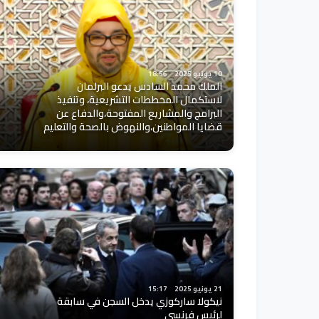
10 يونيو 2025
18:56
الملك محمد السادس يدعو البرلمان
لاستكمال المخططات التشريعية، وتنفيذ
البرامج والمشاريع المفتوحة،والدفاع عن
قضايا المواطنين،والنهوض بالصحة والتعليم
21 يونيو 2025
15:17
نيكولا ساركوزي يدخل السجن في سابقة
لرئيس فرنسي