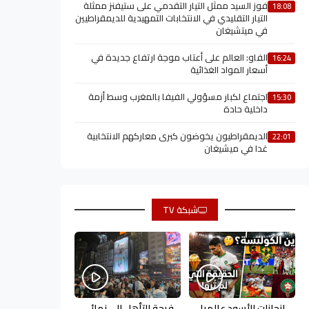
فوز السيد ممثل التيار التقدمي على ستيفنز ممثلة
18:08
التيار التقليدي في الانتخابات التمهيدية للديمقراطيين
في ميتشيغان
الفاو: العالم على أعتاب موجة ارتفاع جديدة في
16:24
أسعار المواد الغذائية
اجتماع لكبار مسؤولي الفيفا بالمغرب وسط أزمة
15:30
داخلية حادة
الديمقراطيون يخوضون كبرى معاركهم الانتخابية
22:01
غدا في ميشيغان
شبكة TV
إنجازات الأسود عالميا
فرحة التأهل إلى نهائي