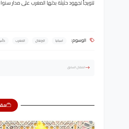
تتويجاً لجهود حثيثة بذلها المغرب على مدار سنوات
الوسوم:
اسبانيا
البرتغال
المغرب
كأس ا
المقال السابق
مقا