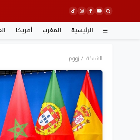
Ski
t
conten
الرئيسية
المغرب
أمريكا
الع
الشبكة
/
زووم