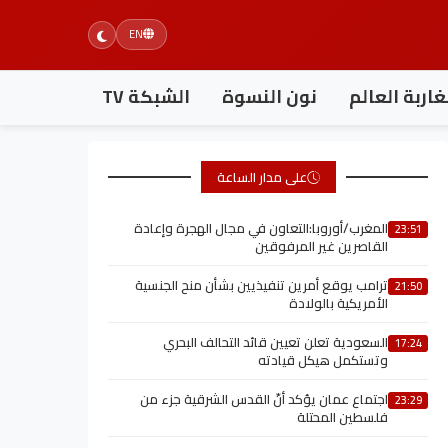
EN
اربة العالم
نون النسوة
الشبكة TV
على مدار الساعة
المغرب/أوروبا:التعاون في مجال الهجرة وإعادة
23:51
القاصرين غير المرفوقين
ترامب يوقع أمرين تنفيذيين بشأن منح الجنسية
21:50
الأمريكية بالولادة
السعودية تعلن تعيين قائد التحالف البحري
17:24
وتستكمل هيكل قيادته
اجتماع عمان يؤكد أنّ القدس الشرقية جزء من
23:29
فلسطين المحتلة