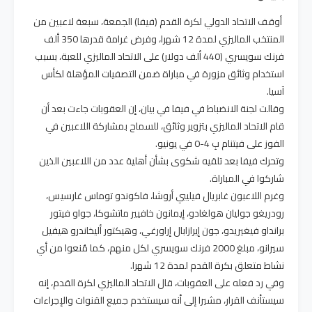
أوقف الاتحاد الدولي لكرة القدم (فيفا) الجمعة، سبعة لاعبين من
المنتخب الماليزي لمدة 12 شهرا، وفرض غرامة قدرها 350 ألف
فرنك سويسري (440 ألف دولار) على الاتحاد الماليزي للعبة، بسبب
استخدام وثائق مزورة في مباراة ضمن التصفيات المؤهلة لكأس
آسيا.
وقالت لجنة الانضباط في فيفا في بيان، إن العقوبات جاءت بعد أن
قام الاتحاد الماليزي بتزوير وثائق، للسماح بمشاركة اللاعبين في
الفوز على فيتنام بِ 4-0 في يونيو.
وتحرك فيفا بعد تلقيه شكوى بشأن أهلية عدد من اللاعبين الذين
شاركوا في المباراة.
وغرم اللاعبون غابريال فيليبي أروشا، فاكوندو توماس غارسيس،
رودريغو جوليان هولغادو، إيمانون خافيير ماتشوكا، جواو فيتور
برانداو فيغيريدو، جون إيرازابال إراورغي، وهيكتور أليخاندرو هيفيل
سيرانو، مبلغ 2000 فرنك سويسري لكل منهم، كما مُنعوا من أي
نشاط متعلق بكرة القدم لمدة 12 شهرا.
وفي رد فعله على العقوبات، قال الاتحاد الماليزي لكرة القدم، إنه
سيستأنف القرار، مشيرا إلى أنه سيستخدم جميع القنوات والإجراءات