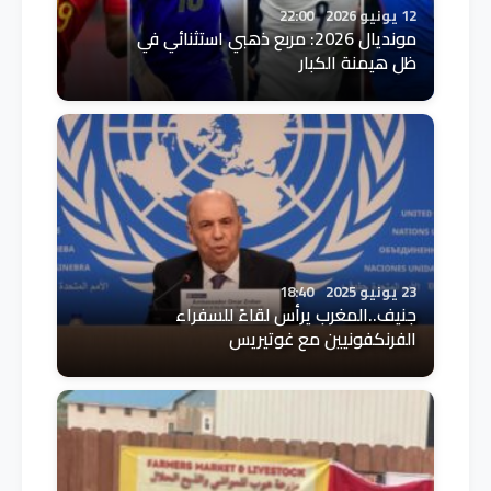
12 يونيو 2026
22:00
مونديال 2026: مربع ذهبي استثنائي في
ظل هيمنة الكبار
23 يونيو 2025
18:40
جنيف..المغرب يرأس لقاءً للسفراء
الفرنكفونيين مع غوتيريس