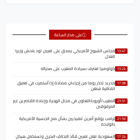
على مدار الساعة
مجلس الشيوخ الأمريكي يصدق على تعيين تود بلانش وزيرا
13:47
للعدل
كولومبيا تعترف بسيادة المغرب على صحرائه
13:24
مدريد تحذر روما من إجراءاتٍ مضادة إذا اُستمرت في تعليق
17:08
اتفاقية شنغن
المغرب/أوروبا:التعاون في مجال الهجرة وإعادة القاصرين غير
23:51
المرفوقين
ترامب يوقع أمرين تنفيذيين بشأن منح الجنسية الأمريكية
21:50
بالولادة
السعودية تعلن تعيين قائد التحالف البحري وتستكمل هيكل
17:24