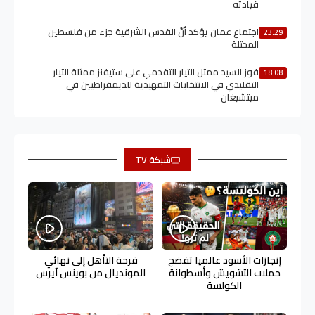
قيادته
اجتماع عمان يؤكد أنّ القدس الشرقية جزء من فلسطين
23:29
المحتلة
فوز السيد ممثل التيار التقدمي على ستيفنز ممثلة التيار
18:08
التقليدي في الانتخابات التمهيدية للديمقراطيين في
ميتشيغان
شبكة TV
إنجازات الأسود عالميا تفضح
فرحة التأهل إلى نهائي
حملات التشويش وأسطوانة
المونديال من بوينس آيرس
الكولسة