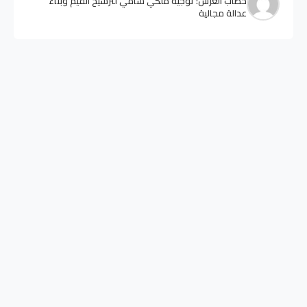
خطاب العرش: توجيه ملكي سامي لترسيخ القيم وبناء
عدالة مجالية