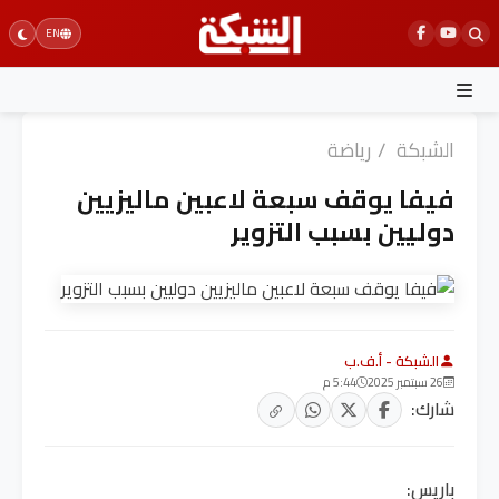
Ski
EN
t
conten
الشبكة
/
رياضة
فيفا يوقف سبعة لاعبين ماليزيين
دوليين بسبب التزوير
الشبكة - أ.ف.ب
26 سبتمبر 2025
5:44 م
شارك:
باريس: