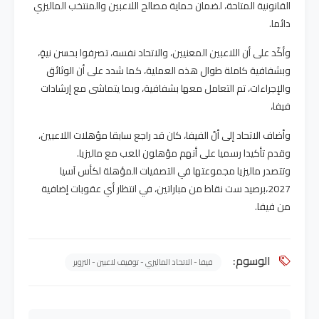
القانونية المتاحة، لضمان حماية مصالح اللاعبين والمنتخب الماليزي
دائما.
وأكّد على أن اللاعبين المعنيين، والاتحاد نفسه، تصرفوا بحسن نيةٍ،
وبشفافية كاملة طوال هذه العملية، كما شدد على أن الوثائق
والإجراءات، تم التعامل معها بشفافية، وبما يتماشى مع إرشادات
فيفا،
وأضاف الاتحاد إلى أنّ الفيفا، كان قد راجع سابقا مؤهلات اللاعبين،
وقدم تأكيدا رسميا على أنهم مؤهلون للعب مع ماليزيا.
وتتصدر ماليزيا مجموعتها في التصفيات المؤهلة لكأس آسيا
2027،برصيد ست نقاط من مباراتين، في انتظار أي عقوبات إضافية
من فيفا.
الوسوم:
فيفا - الاتحاد الماليزي - توقيف لاعبين - التزوير