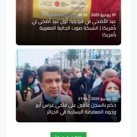
07 يونيو 2025
07:55
عيد الأضحى في فرجينيا: أول عيد أضحى لي
بأمريكا | الشبكة صوت الجالية المغربية
بأمريكا
22 يونيو 2025
21:54
حكم بالسجن عامين على فتحي غراس أبرز
وجوه المعارضة اليسارية في الجزائر