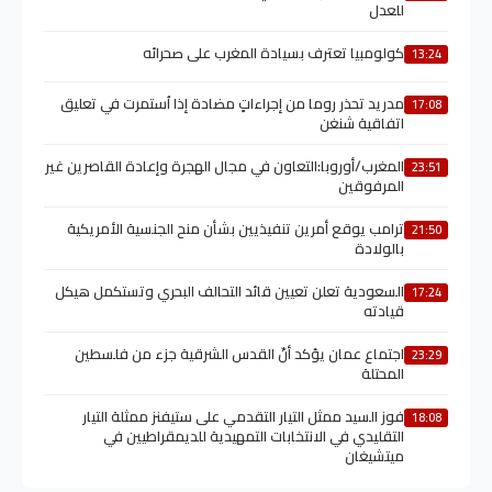
للعدل
كولومبيا تعترف بسيادة المغرب على صحرائه
13:24
مدريد تحذر روما من إجراءاتٍ مضادة إذا اُستمرت في تعليق
17:08
اتفاقية شنغن
المغرب/أوروبا:التعاون في مجال الهجرة وإعادة القاصرين غير
23:51
المرفوقين
ترامب يوقع أمرين تنفيذيين بشأن منح الجنسية الأمريكية
21:50
بالولادة
السعودية تعلن تعيين قائد التحالف البحري وتستكمل هيكل
17:24
قيادته
اجتماع عمان يؤكد أنّ القدس الشرقية جزء من فلسطين
23:29
المحتلة
فوز السيد ممثل التيار التقدمي على ستيفنز ممثلة التيار
18:08
التقليدي في الانتخابات التمهيدية للديمقراطيين في
ميتشيغان