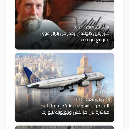
02 يونيو 2024
03:24
خبير زلازل هولندي يحذر من زلزال قوي
ويتوقع موعده
28 يونيو 2024
13:31
ثلاث مرات اسبوعيا يونايتد إيرلاينز تربط
مباشرة بين مراكش ونيويورك/نيوارك