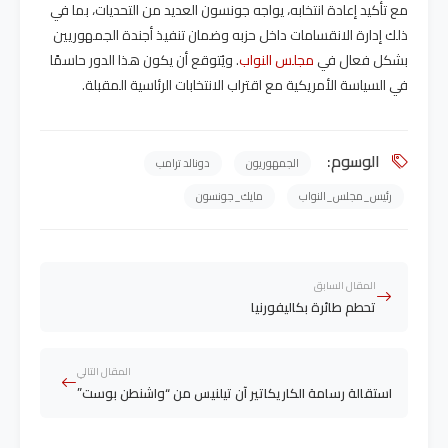
مع تأكيد إعادة انتخابه، يواجه جونسون العديد من التحديات، بما في
ذلك إدارة الانقسامات داخل حزبه وضمان تنفيذ أجندة الجمهوريين
بشكل فعال في
مجلس النواب
. ويُتوقع أن يكون هذا الدور حاسمًا
في السياسة الأمريكية مع اقتراب الانتخابات الرئاسية المقبلة.
الوسوم:
الجمهوريون
دونالد ترامب
رئيس_مجلس_النواب
مايك_جونسون
المقال السابق
تحطم طائرة بكاليفورنيا
المقال التالي
استقالة رسامة الكاريكاتير آن تيلنيس من “واشنطن بوست”