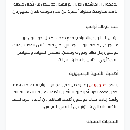
الجمهوريين لمرشحين آخرين. لم يتمكن جونسون من تأمين منصبه
إلا بعد مفاوضات مطولة أسفرت عن تغيير موقف نائبين جمهوريين.
دعم دونالد ترامب
الرئيس السابق دونالد ترامب قدم دعمه الكامل لجونسون عبر
منشور على منصة “تروث سوشيال”، قال فيه: “رئيس المجلس مايك
جونسون رجل صالح ودؤوب ومتدين. سيفعل الصواب، وسنواصل
الفوز. تأييدي الكامل والمطلق لمايك”.
أهمية الأغلبية الجمهورية
يتمتع
الجمهوريون
بأغلبية ضئيلة في مجلس النواب (219-215)، مما
يجعل وحدة الحزب أمرًا ضروريًا لتأمين الأصوات في قرارات مستقبلية.
وأثبتت إعادة انتخاب جونسون أهمية التفاهم بين أعضاء الحزب لتجنب
الانقسامات التي قد تؤثر على أدائه في المجلس.
التحديات المقبلة