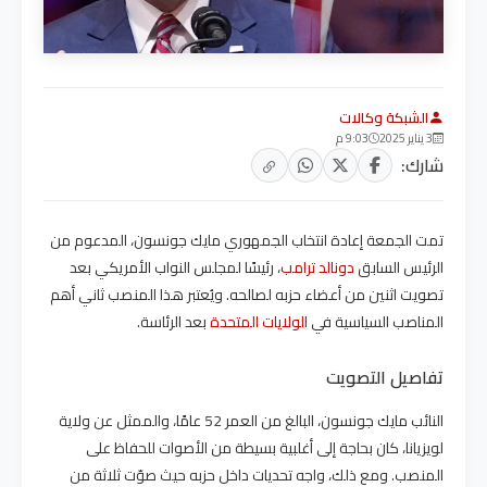
الشبكة وكالات
3 يناير 2025
9:03 م
شارك:
تمت الجمعة إعادة انتخاب الجمهوري مايك جونسون، المدعوم من
الرئيس السابق
دونالد ترامب
، رئيسًا لمجلس النواب الأمريكي بعد
تصويت اثنين من أعضاء حزبه لصالحه. ويُعتبر هذا المنصب ثاني أهم
المناصب السياسية في
الولايات المتحدة
بعد الرئاسة.
تفاصيل التصويت
النائب مايك جونسون، البالغ من العمر 52 عامًا، والممثل عن ولاية
لويزيانا، كان بحاجة إلى أغلبية بسيطة من الأصوات للحفاظ على
المنصب. ومع ذلك، واجه تحديات داخل حزبه حيث صوّت ثلاثة من