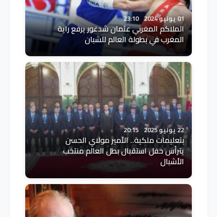
01 يونيو 2024
23:10
الملاكم المغربي عثمان شدغور يرفع راية
المغرب في بطولة العالم للشبان
22 يونيو 2025
20:15
بتعليمات ملكية.. الأمير مولاي الحسن
يترأس حفل استقبال بطل العالم منتخب
الأشبال