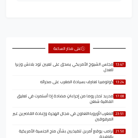
على مدار الساعة
مجلس الشيوخ الأمريكي يصدق على تعيين تود بلانش وزيرا
13:47
للعدل
كولومبيا تعترف بسيادة المغرب على صحرائه
13:24
مدريد تحذر روما من إجراءاتٍ مضادة إذا اُستمرت في تعليق
17:08
اتفاقية شنغن
المغرب/أوروبا:التعاون في مجال الهجرة وإعادة القاصرين غير
23:51
المرفوقين
ترامب يوقع أمرين تنفيذيين بشأن منح الجنسية الأمريكية
21:50
بالولادة