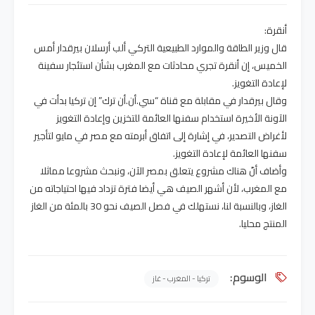
أنقرة:
قال وزير الطاقة والموارد الطبيعية التركي ألب أرسلان بيرقدار أمس
الخميس، إن أنقرة تجري محادثات مع المغرب بشأن استئجار سفينة
لإعادة التغويز.
وقال بيرقدار في مقابلة مع قناة “سي.أن.أن ترك” إن تركيا بدأت في
الآونة الأخيرة استخدام سفنها العائمة للتخزين وإعادة التغويز
لأغراض التصدير، في إشارة إلى اتفاق أبرمته مع مصر في مايو لتأجير
سفنها العائمة لإعادة التغويز.
وأضاف أنّ هناك مشروع يتعلق بمصر الآن، ونبحث مشروعا مماثلا
مع المغرب، لأن أشهر الصيف هي أيضا فترة تزداد فيها احتياجاته من
الغاز، وبالنسبة لنا، نستهلك في فصل الصيف نحو 30 بالمئة من الغاز
المنتج محليا.
الوسوم:
تركيا - المغرب - غاز