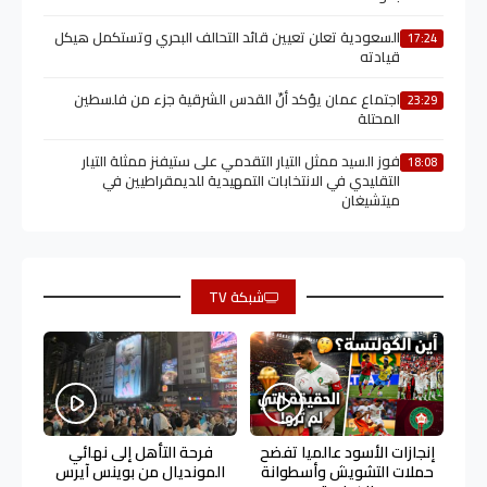
السعودية تعلن تعيين قائد التحالف البحري وتستكمل هيكل
17:24
قيادته
اجتماع عمان يؤكد أنّ القدس الشرقية جزء من فلسطين
23:29
المحتلة
فوز السيد ممثل التيار التقدمي على ستيفنز ممثلة التيار
18:08
التقليدي في الانتخابات التمهيدية للديمقراطيين في
ميتشيغان
شبكة TV
إنجازات الأسود عالميا تفضح
فرحة التأهل إلى نهائي
حملات التشويش وأسطوانة
المونديال من بوينس آيرس