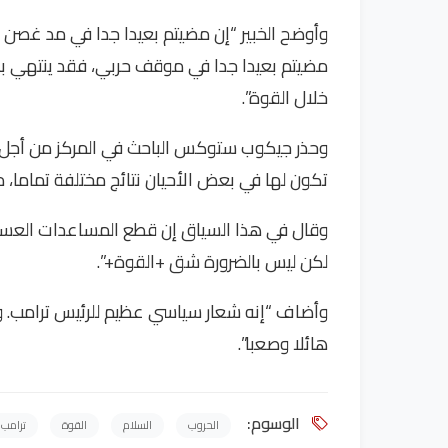
وأوضح الخبير “إن مضيتم بعيدا جدا في مد غصن 
مضيتم بعيدا جدا في موقف حربي، فقد ينتهي بكم
خلال القوة”.
وحذر جيكوب ستوكس الباحث في المركز من أجل أ
تكون لها في بعض الأحيان نتائج مختلفة تماما، ما
وقال في هذا السياق إن قطع المساعدات العسك
لكن ليس بالضرورة شق +القوة+”.
وأضاف “إنه شعار سياسي عظيم للرئيس ترامب. و
هائلا وصعبا”.
الوسوم:
الحروب
السلام
القوة
ترامب