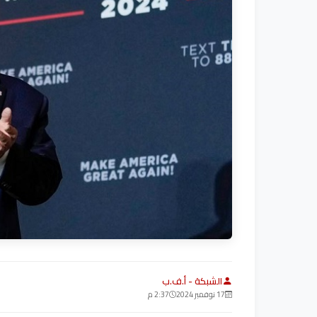
الشبكة - أ.ف.ب
17 نوفمبر 2024
2:37 م