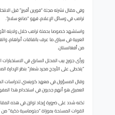
وفي مقال نشرته مجلة “فورين أفيرز” قبل الانتخاب
ترامب في وسائل الإعلام، فهو “صانع سلام”.
واستشهد خصوصا بحملة ترامب خلال ولايته الأول
العربية في سياق ما عرف باتفاقات أبراهام، وات
من أفغانستان.
ورأى جورج بيب المحلل السابق في الاستخبارات ا
“يتخطى على الأرجح مجرد شعار” بنظر الإدارة المق
وقال المسؤول في معهد كوينسي للدراسات الذي
العميق هو أنهم جديون في استخدام هذا المفهو
لكنه شدد على ضرورة إيجاد توازن في هذه المقارب
القوات المسلحة بموزاة “دبلوماسية ذكية” من أجل