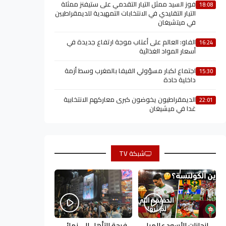
فوز السيد ممثل التيار التقدمي على ستيفنز ممثلة
18:08
التيار التقليدي في الانتخابات التمهيدية للديمقراطيين
في ميتشيغان
الفاو: العالم على أعتاب موجة ارتفاع جديدة في
16:24
أسعار المواد الغذائية
اجتماع لكبار مسؤولي الفيفا بالمغرب وسط أزمة
15:30
داخلية حادة
الديمقراطيون يخوضون كبرى معاركهم الانتخابية
22:01
غدا في ميشيغان
شبكة TV
إنجازات الأسود عالميا
فرحة التأهل إلى نهائي