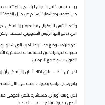
ووعد ترامب خلال السباق الرئاسي ببناء “قوات
من نوفمبر، ردد شعار “السلام من خلال القوة” الذي
وأثنى الرئيس الأوكراني فولوديمير زيلينسكي لدى
التي يدعو إليها الرئيس الجمهوري المنتخب، ولك
تعهد ترامب وضع حد سريعا للحرب التي شنتها رو
مليارات الدولارات من المساعدات العسكرية الأ
القبول بتسوية مع الكرملين.
لكن في خطاب سابق لذلك، أعلن زيلينسكي أن إرغام
ولم يعرض ترامب بصورة واضحة حتى الآن تفسير
لكن روبرت أوبراين، مستشاره للأمن القومي خلال 
الصين بصورة مباشرة باعتبارها خصما.