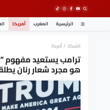
Ski
t
conten
الرئيسية
المغرب
أمريكا
الع
الشبكة
/
أمريكا
ترامب يستعيد مفهوم “ال
هو مجرد شعار رنان يطلق