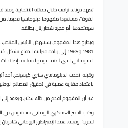
تعهد دونالد ترامب خلال حملته الانتخابية ومنذ 
القوة”، مستعيدا مفهوما دبلوماسيا قديما، من غ
سيعتمدها، أم مجرد شعار رنان يطلقه.
وبطرح هذا المفهوم، يستنهض الرئيس المنتخب ذكر
1981 و1989 إلى زيادة ميزانية الدفاع ب
السوفياتي الذي اعتمد يومها سياسة إصلاحات عر
وقبله، تحدث الدبلوماسي هنري كيسينجر، أحد أتبا
باعتماد مقاربة عملية في تحقيق المصالح الوطني
غير أن المفهوم أقدم من ذلك بكثير، ويعود إلى ا
وكتب الخبير العسكري الروماني فيجيتيوس في القر
للحرب”. وقبله، عمد الإمبراطور الروماني هادريان إ