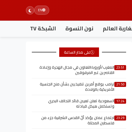
EN
اربة العالم
نون النسوة
الشبكة TV
على مدار الساعة
المغرب/أوروبا:التعاون في مجال الهجرة وإعادة
23:51
القاصرين غير المرفوقين
ترامب يوقع أمرين تنفيذيين بشأن منح الجنسية
21:50
الأمريكية بالولادة
السعودية تعلن تعيين قائد التحالف البحري
17:24
وتستكمل هيكل قيادته
اجتماع عمان يؤكد أنّ القدس الشرقية جزء من
23:29
فلسطين المحتلة