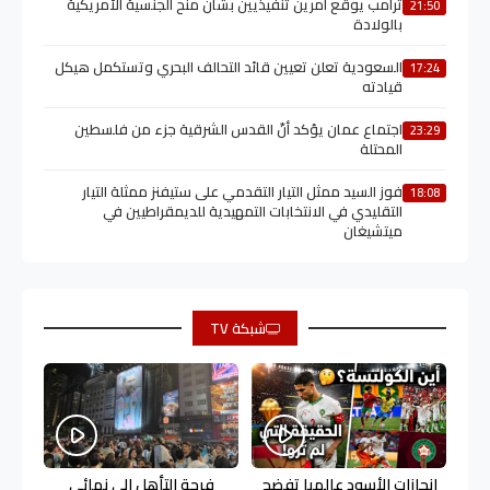
ترامب يوقع أمرين تنفيذيين بشأن منح الجنسية الأمريكية
21:50
بالولادة
السعودية تعلن تعيين قائد التحالف البحري وتستكمل هيكل
17:24
قيادته
اجتماع عمان يؤكد أنّ القدس الشرقية جزء من فلسطين
23:29
المحتلة
فوز السيد ممثل التيار التقدمي على ستيفنز ممثلة التيار
18:08
التقليدي في الانتخابات التمهيدية للديمقراطيين في
ميتشيغان
شبكة TV
إنجازات الأسود عالميا تفضح
فرحة التأهل إلى نهائي