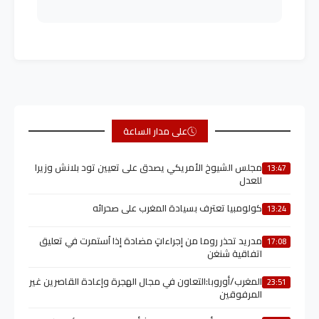
على مدار الساعة
مجلس الشيوخ الأمريكي يصدق على تعيين تود بلانش وزيرا
13:47
للعدل
كولومبيا تعترف بسيادة المغرب على صحرائه
13:24
مدريد تحذر روما من إجراءاتٍ مضادة إذا اُستمرت في تعليق
17:08
اتفاقية شنغن
المغرب/أوروبا:التعاون في مجال الهجرة وإعادة القاصرين غير
23:51
المرفوقين