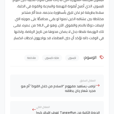
تايسون، الذي أصبح أيقونة للهيمنة والسرعة والقوة في الحلبة،
سقط بطريقة لم تكن تليق بأسطورة بحجمه، مما أثار مشاعر
مختلطة بين عشاقه الذين تمنوا لو بقي محافظًا على صورته التي
ارتبطت دومًا بالنصر والتفوق. الآن، وهو في الـ58 من عمره، تبقى
تلك الهزيمة نقطة جدل لا يمكن محوها من تاريخ الرياضة، ولكنها
في الوقت ذاته تؤكد أن حتى العظماء قد يواجهون لحظات انكسار.
الوسوم:
تايسون
مايك تايسون
ملاكمة
المقال السابق
ترامب يستعيد مفهوم “السلام من خلال القوة” أم هو
مجرد شعار رنان يطلقه
المقال التالي
الدروة الثانية من TangerRun تعرف اقبالا كبيرا