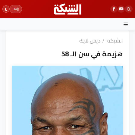
Ski
EN
t
conten
الشبكة
/
ديس لايك
هزيمة في سن الـ 58