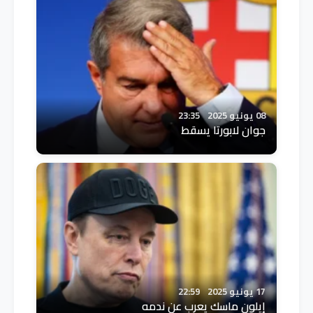
08 يونيو 2025
23:35
جوان لابورتا يسقط
17 يونيو 2025
22:59
إيلون ماسك يعرب عن ندمه