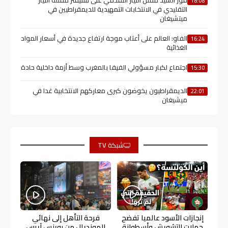
فوز السيد ممثل التيار التقدمي على ستيفنز ممثلة التيار
18:08
التقليدي في الانتخابات التمهيدية للديمقراطيين في
ميتشيغان
الفاو: العالم على أعتاب موجة ارتفاع جديدة في أسعار المواد
16:24
الغذائية
اجتماع لكبار مسؤولي الفيفا بالمغرب وسط أزمة داخلية حادة
15:30
الديمقراطيون يخوضون كبرى معاركهم الانتخابية غدا في
22:01
ميشيغان
شبكة TV
إنجازات الأسود عالميا تفضح
فرحة التأهل إلى نهائي
حملات التشويش وأسطوانة
المونديال من بوينس آيرس