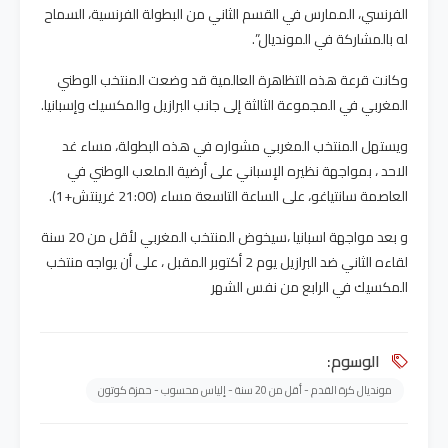
الفرنسي، الممارس في القسم الثاني من البطولة الفرنسية، السماح
له بالمشاركة في المونديال”.
وكانت قرعة هذه التظاهرة العالمية قد وضعت المنتخب الوطني
المغربي في المجموعة الثالثة إلى جانب البرازيل والمكسيك وإسبانيا.
ويستهل المنتخب المغربي مشواره في هذه البطولة، مساء غد
الاحد ، بمواجهة نظيره الإسباني على أرضية الملعب الوطني في
العاصمة سانتياغو، على الساعة التاسعة مساء (21:00 غرينتش+1).
و بعد مواجهة اسبانيا ،سيخوض المنتخب المغربي لأقل من 20 سنة
لقاءه الثاني ضد البرازيل يوم 2 أكتوبر المقبل ، على أن يواجه منتخب
المكسيك في الرابع من نفس الشهر
الوسوم:
مونديال كرة القدم - أقل من 20 سنة - إلياس محسوب - حمزة كوتون