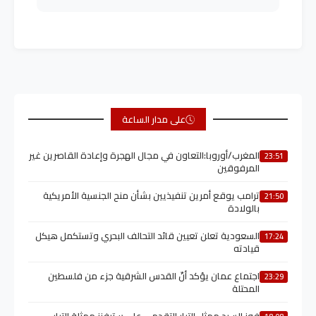
على مدار الساعة
المغرب/أوروبا:التعاون في مجال الهجرة وإعادة القاصرين غير
23:51
المرفوقين
ترامب يوقع أمرين تنفيذيين بشأن منح الجنسية الأمريكية
21:50
بالولادة
السعودية تعلن تعيين قائد التحالف البحري وتستكمل هيكل
17:24
قيادته
اجتماع عمان يؤكد أنّ القدس الشرقية جزء من فلسطين
23:29
المحتلة