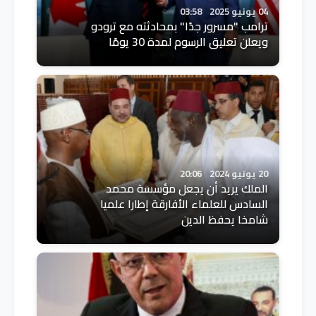
04 يونيو 2025
03:58
ترامب "مسرور جدًا" بمحادثته مع ترودو
ويعلن تعليق الرسوم لمدة 30 يومًا
20 يونيو 2024
20:06
الملك يريد أن يجعل مؤسسة محمد
السادس للعلماء الأفارقة إطارا علميا
شامخا يحفظ الدين