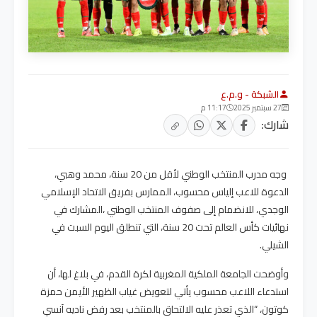
الشبكة - و.م.ع
27 سبتمبر 2025
11:17 م
شارك:
وجه مدرب المنتخب الوطني لأقل من 20 سنة، محمد وهبي،
الدعوة للاعب إلياس محسوب، الممارس بفريق الاتحاد الإسلامي
الوجدي، للانضمام إلى صفوف المنتخب الوطني ،المشارك في
نهائيات كأس العالم تحت 20 سنة، التي تنطلق اليوم السبت في
الشيلي.
وأوضحت الجامعة الملكية المغربية لكرة القدم، في بلاغ لها، أن
استدعاء اللاعب محسوب يأتي لتعويض غياب الظهير الأيمن حمزة
كوتون، “الذي تعذر عليه الالتحاق بالمنتخب بعد رفض ناديه آنسي