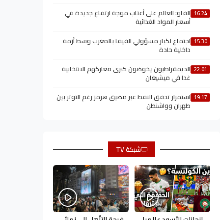
الفاو: العالم على أعتاب موجة ارتفاع جديدة في
16:24
أسعار المواد الغذائية
اجتماع لكبار مسؤولي الفيفا بالمغرب وسط أزمة
15:30
داخلية حادة
الديمقراطيون يخوضون كبرى معاركهم الانتخابية
22:01
غدا في ميشيغان
استمرار تدفق النفط عبر مضيق هرمز رغم التوتر بين
19:17
طهران وواشنطن
شبكة TV
إنجازات الأسود عالميا
فرحة التأهل إلى نهائي