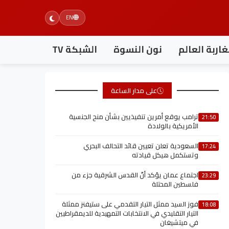
EN
اربة العالم
نون النسوة
الشبكة TV
على مدار الساعة
ترامب يوقع أمرين تنفيذيين بشأن منح الجنسية
21:50
الأمريكية بالولادة
السعودية تعلن تعيين قائد التحالف البحري
17:24
وتستكمل هيكل قيادته
اجتماع عمان يؤكد أنّ القدس الشرقية جزء من
23:29
فلسطين المحتلة
فوز السيد ممثل التيار التقدمي على ستيفنز ممثلة
18:08
التيار التقليدي في الانتخابات التمهيدية للديمقراطيين
في ميتشيغان