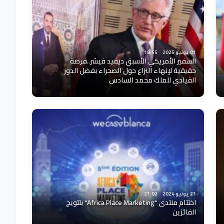
01 يونيو 2025
18:55
السفير الأمريكي الأسبق ديفيد فيشر..فرصة
حقيقية لإنهاء النزاع حول الصحراء بفضل الدور
القيادي للملك محمد السادس
21 يونيو 2024
21:02
اختتام منتدى "Africa Place Marketing" بتتويج
الفائزين