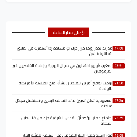
على مدار الساعة
مدريد تحذر روما من إجراءاتٍ مضادة إذا اُستمرت في تعليق
17:08
اتفاقية شنغن
المغرب/أوروبا:التعاون في مجال الهجرة وإعادة القاصرين غير
23:51
المرفوقين
ترامب يوقع أمرين تنفيذيين بشأن منح الجنسية الأمريكية
21:50
بالولادة
السعودية تعلن تعيين قائد التحالف البحري وتستكمل هيكل
17:24
قيادته
اجتماع عمان يؤكد أنّ القدس الشرقية جزء من فلسطين
23:29
المحتلة
فوز السيد ممثل التيار التقدمي على ستيفنز ممثلة التيار
18:08