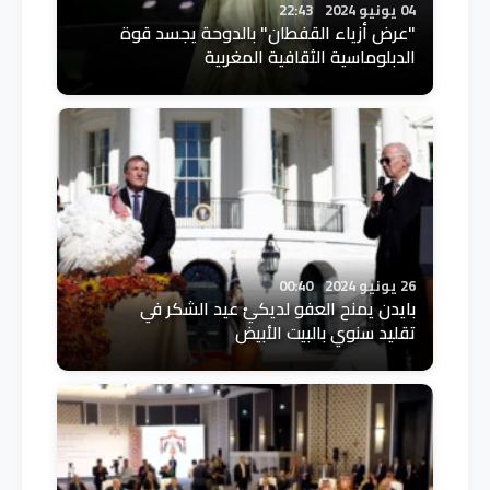
04 يونيو 2024
22:43
"عرض أزياء القفطان" بالدوحة يجسد قوة
الدبلوماسية الثقافية المغربية
26 يونيو 2024
00:40
بايدن يمنح العفو لديكيْ عيد الشكر في
تقليد سنوي بالبيت الأبيض