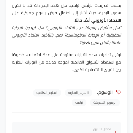
بحسب تصريحات للرئيس ترامب، فإن هذه الإجراءات قد لا تكون
سوى البداية، حيث أشار إلى احتمال فرض رسوم جمركية على
الاتحاد الأوروبي
أيضًا، قائلًا
:
“
هل سأفرض رسومًا على الاتحاد الأوروبي؟ هل تريدون الإجابة
الحقيقية أم الإجابة الدبلوماسية؟ نعم، بالتأكيد. الاتحاد الأوروبي
عاملنا بشكل سيئ للغاية
.”
تبقى تداعيات هذه القرارات مفتوحة على عدة احتمالات، خصوصًا
مع استعداد الأسواق العالمية لموجة جديدة من التوترات التجارية
بين القوى الاقتصادية الكبرى
.
الوسوم:
#الحرب_التجارية
التجارة_العالمية
الرسوم_الجمركية
ترامب
المقال السابق