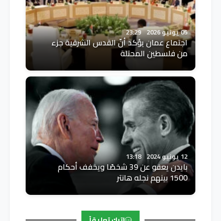
05 يونيو 2026
23:29
اجتماع عمان يؤكد أنّ القدس الشرقية جزء
من فلسطين المحتلة
12 يونيو 2024
13:18
بايدن يعفو عن 39 شخصًا ويخفف أحكام
1500 بينهم نجله هانتر
اترك تعليقاً