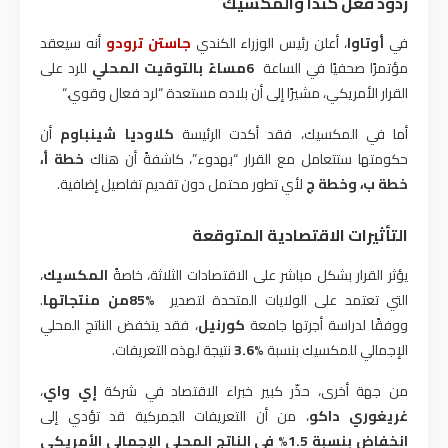
ردود فعل كندا والمكسيك
في
أوتاوا
، أعلن رئيس الوزراء الكندي
جاستن ترودو
أنه سيعقد
مؤتمرًا صحفيًا في الساعة
6
مساءً بالتوقيت المحلي
للرد على
القرار الأمريكي، مشيرًا إلى أن بلاده مستعدة “لرد فعال وقوي
“.
أما في المكسيك، فقد أكدت الرئيسة
كلاوديا شينباوم
أن
حكومتها ستتعامل مع القرار “بهدوء”، كاشفةً أن هناك
خطة أ،
خطة ب، وخطة ج
لأي تطور محتمل دون تقديم تفاصيل إضافية
.
التأثيرات الاقتصادية المتوقعة
يؤثر القرار بشكل مباشر على الاقتصادات الثلاثة، خاصةً
المكسيك
،
التي تعتمد على الولايات المتحدة لتصدير
85%
من منتجاتها
.
ووفقًا لدراسة أجرتها جامعة
كورنيل
، فقد ينخفض الناتج المحلي
الإجمالي للمكسيك بنسبة
3.6%
نتيجة لهذه التعريفات
.
من جهة أخرى، حذّر كبير خبراء الاقتصاد في شركة
إي واي
،
غريغوري داكو
، من أن التعريفات الجمركية قد تؤدي إلى
انخفاض بنسبة 1.5% في الناتج المحلي الإجمالي الأمريكي