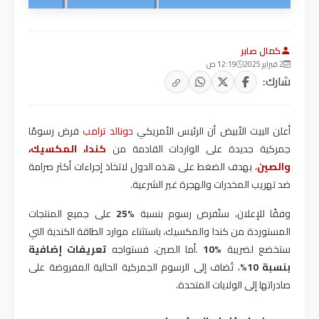
كمال صابر
2 فبراير 2025
12:19 ص
شارك:
أعلن البيت الأبيض أن الرئيس الأمريكي
دونالد ترامب
فرض رسومًا
جمركية جديدة على الواردات القادمة من
كندا، المكسيك،
والصين
، بهدف الضغط على هذه الدول لاتخاذ إجراءات أكثر صرامة
ضد تهريب المخدرات والهجرة غير الشرعية
.
وفقًا للإعلان، ستُفرض رسوم بنسبة
25%
على جميع المنتجات
المستوردة من كندا والمكسيك، باستثناء موارد الطاقة الكندية التي
ستخضع لضريبة
10%
.
أما الصين، فستواجه
تعريفات إضافية
بنسبة 10
%
، تُضاف إلى الرسوم الجمركية الحالية المفروضة على
صادراتها إلى الولايات المتحدة
.