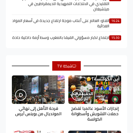
التقليدي في الانتخابات التمهيدية للديمقراطيين في
ميتشيغان
الفاو: العالم على أعتاب موجة ارتفاع جديدة في أسعار المواد
16:24
الغذائية
اجتماع لكبار مسؤولي الفيفا بالمغرب وسط أزمة داخلية حادة
15:30
شبكة TV
إنجازات الأسود عالميا تفضح
فرحة التأهل إلى نهائي
حملات التشويش وأسطوانة
المونديال من بوينس آيرس
الكولسة