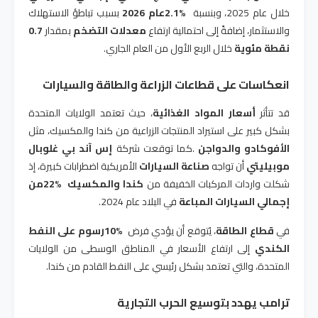
خلال عام 2025، وبنسبة
2.1%
عام 2026
بسبب تباطؤ الاستهلاك
والاستثمار، إضافةً إلى احتمالية ارتفاع
معدلات التضخم
بمقدار
0.7
نقطة مئوية
خلال الربع الأول من العام الجاري
.
انعكاسات على قطاعات الزراعة والطاقة والسيارات
قد تتأثر
أسعار المواد الغذائية
، حيث تعتمد الولايات المتحدة
بشكل كبير على استيراد المنتجات الزراعية من كندا والمكسيك، مثل
الأفوكادو والدواجن
.
كما توقعت شركة
إس آند بي غلوبال
موبيليتي
أن تواجه
صناعة السيارات
الأمريكية اضطرابات كبيرة، إذ
شكلت واردات المركبات الخفيفة من
كندا والمكسيك
22%
من
إجمالي السيارات المباعة
في البلاد عام 2024
.
في
قطاع الطاقة
، يُتوقع أن يؤدي فرض
10%
رسوم على النفط
الكندي
إلى ارتفاع الأسعار في المناطق الوسطى من الولايات
المتحدة، والتي تعتمد بشكل رئيسي على النفط القادم من كندا
.
ترامب يهدد بتوسيع الحرب التجارية