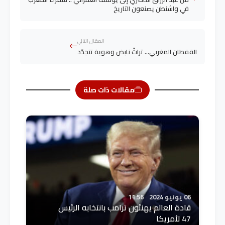
في واشنطن يصنعون التاريخ
المقال التالي
القفطان المغربي… تراثٌ نابض وهوية تتجدّد
مقالات ذات صلة
06 يونيو 2024
11:56
قادة العالم يهنئون ترامب بانتخابه الرئيس
47 لأمريكا