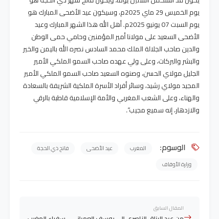
يوم الخميس 29 ماي 2025م، وسيكون عيد الأضحى المبارك هو
يوم السبت 07 يونيو 2025م. أهل الله هذا الشهر المبارك وعيد
الأضحى السعيد على مولانا أمير المؤمنين وحامي حمى الوطن
والدين صاحب الجلالة الملك محمد السادس نصره الله باليمن والخير
والبشر والبركات، وعلى ولي عهده صاحب السمو الملكي الأمير
الجليل مولاي الحسن، وصنوه السعيد صاحب السمو الملكي الأمير
المجيد مولاي رشيد، وسائر أفراد الأسرة الملكية الشريفة بالسعادة
والهناء، وعلى الشعب المغربي والأمة الإسلامية قاطبة بالرقي
والازدهار، إنه سميع مجيب”.
الوسوم:
المغرب
عيد الأضحى
فاتح ذي الحجة
وزارة الأوقاف
المقال السابق
من عبد الرزاق الناصري إلى يوسف العمراني .. سفراء المغرب