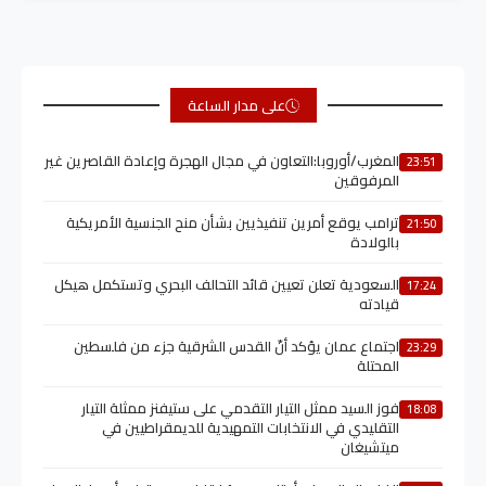
على مدار الساعة
المغرب/أوروبا:التعاون في مجال الهجرة وإعادة القاصرين غير
23:51
المرفوقين
ترامب يوقع أمرين تنفيذيين بشأن منح الجنسية الأمريكية
21:50
بالولادة
السعودية تعلن تعيين قائد التحالف البحري وتستكمل هيكل
17:24
قيادته
اجتماع عمان يؤكد أنّ القدس الشرقية جزء من فلسطين
23:29
المحتلة
فوز السيد ممثل التيار التقدمي على ستيفنز ممثلة التيار
18:08
التقليدي في الانتخابات التمهيدية للديمقراطيين في
ميتشيغان