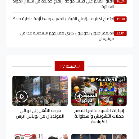
الفاو: العالم على أعتاب موجة ارتفاع جديدة في أسعار المواد
16:24
الغذائية
اجتماع لكبار مسؤولي الفيفا بالمغرب وسط أزمة داخلية حادة
15:30
الديمقراطيون يخوضون كبرى معاركهم الانتخابية غدا في
22:01
ميشيغان
شبكة TV
إنجازات الأسود عالميا تفضح
فرحة التأهل إلى نهائي
حملات التشويش وأسطوانة
المونديال من بوينس آيرس
الكولسة