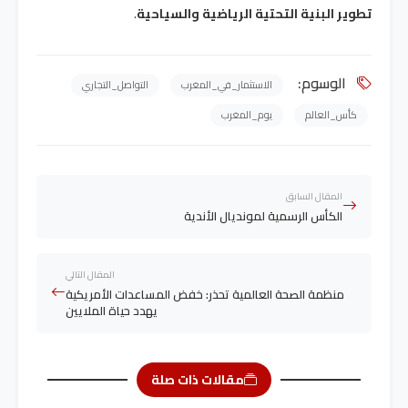
تطوير البنية التحتية الرياضية والسياحية
.
الوسوم:
الاستثمار_في_المغرب
التواصل_التجاري
كأس_العالم
يوم_المغرب
المقال السابق
الكأس الرسمية لمونديال الأندية
المقال التالي
منظمة الصحة العالمية تحذر: خفض المساعدات الأمريكية
يهدد حياة الملايين
مقالات ذات صلة