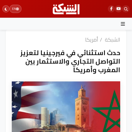
Ski
EN
t
conten
الشبكة
/
أمريكا
حدث استثنائي في فيرجينيا لتعزيز
التواصل التجاري والاستثمار بين
المغرب وأمريكا