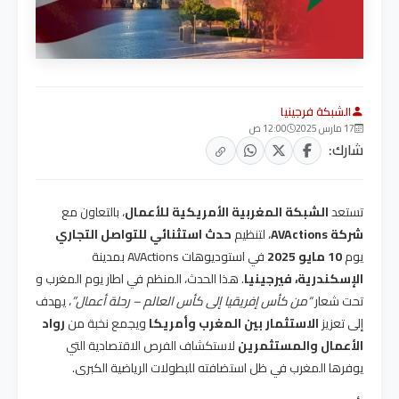
الشبكة فرجينيا
17 مارس 2025
12:00 ص
شارك:
تستعد
الشبكة المغربية الأمريكية للأعمال
، بالتعاون مع
شركة AVActions
، لتنظيم
حدث استثنائي للتواصل التجاري
يوم
10 مايو 2025
في استوديوهات AVActions بمدينة
الإسكندرية، فيرجينيا
. هذا الحدث، المنظم في اطار يوم المغرب و
تحت شعار
“من كأس إفريقيا إلى كأس العالم – رحلة أعمال”
، يهدف
إلى تعزيز
الاستثمار بين المغرب وأمريكا
ويجمع نخبة من
رواد
الأعمال والمستثمرين
لاستكشاف الفرص الاقتصادية التي
يوفرها المغرب في ظل استضافته للبطولات الرياضية الكبرى.