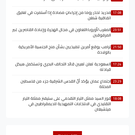
مدريد تحذر روما من إجراءاتٍ مضادة إذا اُستمرت في تعليق
17:08
اتفاقية شنغن
المغرب/أوروبا:التعاون في مجال الهجرة وإعادة القاصرين غير
23:51
المرفوقين
ترامب يوقع أمرين تنفيذيين بشأن منح الجنسية الأمريكية
21:50
بالولادة
السعودية تعلن تعيين قائد التحالف البحري وتستكمل هيكل
17:24
قيادته
اجتماع عمان يؤكد أنّ القدس الشرقية جزء من فلسطين
23:29
المحتلة
فوز السيد ممثل التيار التقدمي على ستيفنز ممثلة التيار
18:08
التقليدي في الانتخابات التمهيدية للديمقراطيين في
ميتشيغان