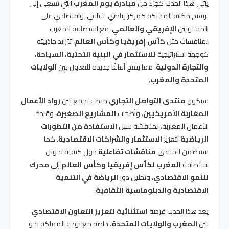
يأتي هذا الحدث كجزء من
مبادرة يوم المغرب
التي تسعى إلى
ترسيخ مكانة المملكة كمركز رياضي، ثقافي، واقتصادي على
المستويين
الإفريقي والعالمي
. مع استضافة المغرب
لمنافسات مثل
كأس إفريقيا وكأس العالم
، تتزايد جاذبيته
كوجهة استراتيجية
للاستثمار في البنية التحتية، السياحة،
والتجارة الدولية
، مما يفتح آفاقًا جديدة للتعاون بين
الولايات
المتحدة والمغرب
.
سيكون
منتدى التواصل التجاري
منصة تجمع بين
رواد الأعمال
المغاربة الأمريكيين
، وأصحاب
المشاريع الصغيرة
، وقادة
الأعمال المغاربة، لمناقشة سبل
الاستفادة من التطورات
الرياضية
لتعزيز
الاستثمار والشراكات الاقتصادية
. كما
سيتضمن المنتدى
مناقشات تفاعلية
حول كيفية تحويل
استضافة
المغرب لكأس إفريقيا وكأس العالم
إلى
محرك
للنمو الاقتصادي
، وتحليل دور
الرياضة في التنمية
الاقتصادية والدبلوماسية الثقافية
.
يعد هذا الحدث فرصة
استثنائية لتعزيز التعاون الاقتصادي
بين
المغرب والولايات المتحدة
، خاصة مع توجه المملكة نحو