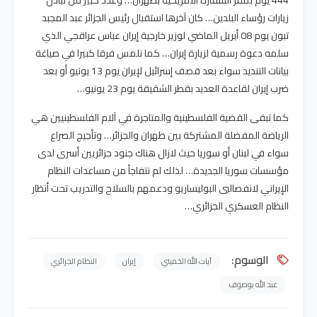
زيارات رؤساء البلدين… كان آخرها استقبال رئيس الجزائر عبد المجبد
تبون يوم 08 أبريل الماضي لوزير خارجية إيران عباس عراقجي الذي
سلمه دعوة رسمية لزيارة إيران… كما نلمس فرقا كبيرا في صياغة
بيانات التنديد سواء بعد قصف إسرائيل لإيران يوم 13 يونيو أو بعد
ضرب إيران لقاعدة العديد بقطر الشقيقة يوم 23 يونيو…
كما تبقى القضية الفلسطينية والمتاجرة في آلام الفلسطينيين هي
الرياضة المفضلة المشتركة بين طهران والجزائر… وتأجيج الصراع
سواء في لبنان أو سوريا حيث لازال هناك جنود جزائريين أسرى لدى
مؤسسات سوريا الجديدة… لذلك لم نتفاجأ من مساعدات النظام
الإيراني لانفصاليي البوليساريو ودعمهم بالسلاح والتدريب تحت أنظار
النظام العسكري الجزائري…
الوسوم:
آيات الله الخميني
إيران
النظام الجزائري
عبد الله بوصوف