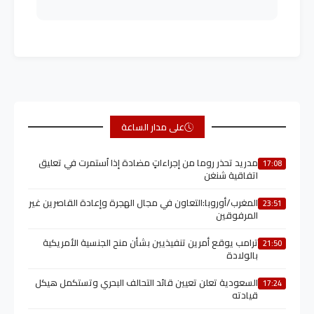
على مدار الساعة
مدريد تحذر روما من إجراءاتٍ مضادة إذا اُستمرت في تعليق
17:08
اتفاقية شنغن
المغرب/أوروبا:التعاون في مجال الهجرة وإعادة القاصرين غير
23:51
المرفوقين
ترامب يوقع أمرين تنفيذيين بشأن منح الجنسية الأمريكية
21:50
بالولادة
السعودية تعلن تعيين قائد التحالف البحري وتستكمل هيكل
17:24
قيادته