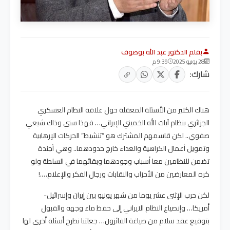
بقلم الدكتور عبد الله بوصوف
28 يونيو 2025
9:39 م
شارك:
هناك الكثير من الأسئلة المعقلة حول علاقة النظام العسكري
الجزائري بنظام آيات الله الخميني الإيراني… فهذا سني وذاك شيعي
صفوي.. لكن قاسمهم المشترك هو “تنشيط” الحركات الإرهابية
وتمويل أعمال الكراهية والعداء خارج حدودهما.. وهي أجندة
تضمن للنظامين معا أسباب وجودهما وبقائهما في السلطة ولو
كره المعارضين من الأحزاب والنقابات ورجال الفكر والإعلام….!
لكن حرب الإثنى عشر يوما من شهر يونيو بين إيران وإسرائيل-
أمريكا… وإنصياع النظام الايراني إلى حفظ ماء وجهه والقبول
بتوقيع عقد سلام من صياغة الفائزون… جعلتنا نطرح أسئلة أخرى لها