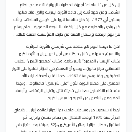
إلى كل من “السافاك” أجهزة المخابرات الإيرانية لأنه مزعج لنظام
الشاه… ومن جهة ثانية إلى قادة الثورة الإيرانية والتي مات قبلها
بسنتين أي 1977… إذ كان منافسا قويا على كرسي السلطة… ولأنه
كان ينادي بالقطيعة مع كل تراكمات الشيعة الصفوية… فلم يسلم
من تهم الزندقة وإشعال الفتنة من طرف المؤسسة الدينية هناك…
لكن ما يهمنا اليوم هو علاقة علي شريعتي بالثورة الجزائرية
والتنسيق معها من خلال حركته من أجل تحرير إيران وبتأثره الكبير
بكتاب “الإنسان المتمرد” لألبير كامو، وكتاب “معذبو الأرض” للطبيب
النفساني فرانز فانون… ويبدو أن العسكر في الجزائر انقلبوا على الثوار
الحقيقيين وقتلوهم سنة 1962… كما انقلب أصدقاء آيات الله
الخميني على معلم الثورة الأول “علي شريعتي” فاغتالوه… وبهذا
فقد قام النظامنين معا على خطيئة قتل واغتيال الرفقاء… وأجساد
المقاومين الباحثين عن الحرية والعيش الكريم…
لهذا لا نستغرب من وساطات قامت بها الجزائر لفائدة إيران… كاتفاق
الجزائر سنة 1975 لوقف الاقتتال بين صدام حسين وإيران… ثم
استقبال مطار الجزائر للرهائن الأمريكيين..(52 رهينة) بعد احتجاز دام
444 يوم بمقر السفارة الأمريكية بطهران… وعدد كبير من تبادل