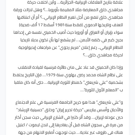
علاقة بتاريخ العلاقات الإيرانية-الجزائرية… وأين اختفت حركة
مجاهدي خلق المعارضة مثلا المقيمة بأوروبا…؟ وهل لازالت ورقة
مجاهدي خلق تنفع من أجل تغيير النظام الإيراني..؟ أم أن اعتناقها
للعنف وتاريخها الدموي (فقط سنة1981 أسقط 17 ألف ضحية)
سواء بإيران أو العراق أو أوروبا حيث أصيب الخميني نفسه في إحداها
بجرح كبير في كتفه الأيمن… لم يشفع لها بأن تكون بديلا تاريخيا
للنظام الإيراني.. رغم إعلان “مريم رجوي” عن مراجعات إيديولوجية
لحركة مجاهدي خلق…؟
وإذا كان الخميني قد عاد على متن طائرة فرنسية لقيادة الانقلاب
على نظام الشاه محمد رضى بهلوي سنة 1979… فإن التاريخ يحتفظ
بشخصية “علي شريعتي” كمنظر للثورة الإيرانية… حتى أنه كان ملقبا
ب “المعلم الأول للثورة”…
و”علي شريعتي” هذا هو خريج الجامعة الفرنسية في علم الاجتماع
والأديان وأسس بباريس “حركة تحرير إيران” وخلق “حسينية الإرشاد”
حين عودته لإيران… وقد أثر كثيرا في الشارع الإيراني حيث سجن أكثر
من مرة في سجون الشاه قبل أن يغادرها إلى لندن ليموت / اغتيل
هناك في ظروف غير عادية… حيث توجهت أصابع الاتهام من جهة