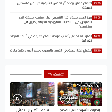
اجتماع عمان يؤكد أنّ القدس الشرقية جزء من فلسطين
23:29
المحتلة
فوز السيد ممثل التيار التقدمي على ستيفنز ممثلة التيار
18:08
التقليدي في الانتخابات التمهيدية للديمقراطيين في
ميتشيغان
الفاو: العالم على أعتاب موجة ارتفاع جديدة في أسعار المواد
16:24
الغذائية
اجتماع لكبار مسؤولي الفيفا بالمغرب وسط أزمة داخلية حادة
15:30
شبكة TV
إنجازات الأسود عالميا تفضح
فرحة التأهل إلى نهائي