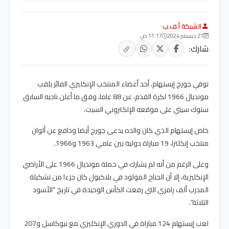
الشبكة أ.ف.ب
21 ديسمبر 2024
11:17 ص
شارك:
توفي جورج إيستهام، أحد أعضاء المنتخب الإنكليزي الفائز بلقب
مونديال 1966 لكرة القدم، عن 88 عاما، وفق ما أعلن ناديه السابق
ستوك سيتي على موقعه الإلكتروني السبت.
خاض إيستهام الذي كان والده يدعى جورج أيضا ودافع عن ألوان
منتخب إنكلترا، 19 مباراة دولية بين عامي 1963 و1966.
وعلى الرغم من أنه لم يشارك في حملة مونديال 1966 على الأراضي
الإنكليزية، إلا أن الجناح المولود في بلاكبول كان جزءا من تشكيلة
المدرب ألف رامزي التي رفعت الكأس الوحيدة في تاريخ “الأسود
الثلاثة”.
لعب إيستهام 124 مباراة في الدوري الإنكليزي مع نيوكاسل و207