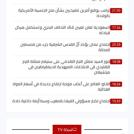
ترامب يوقع أمرين تنفيذيين بشأن منح الجنسية الأمريكية
21:50
بالولادة
السعودية تعلن تعيين قائد التحالف البحري وتستكمل هيكل
17:24
قيادته
اجتماع عمان يؤكد أنّ القدس الشرقية جزء من فلسطين
23:29
المحتلة
فوز السيد ممثل التيار التقدمي على ستيفنز ممثلة التيار
18:08
التقليدي في الانتخابات التمهيدية للديمقراطيين في
ميتشيغان
الفاو: العالم على أعتاب موجة ارتفاع جديدة في أسعار المواد
16:24
الغذائية
اجتماع لكبار مسؤولي الفيفا بالمغرب وسط أزمة داخلية حادة
15:30
شبكة TV