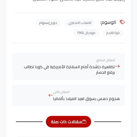
الوسوم:
المنتخب الانجليزي
جورج إيستهام
كرة القدم
مونديال 1966
المقال السابق
تظاهرة حاشدة أمام السفارة الأميركية في كوبا تطالب
برفع الحصار
المقال التالي
هجوم دهس بسوق لعيد الميلاد بألمانيا
مقالات ذات صلة