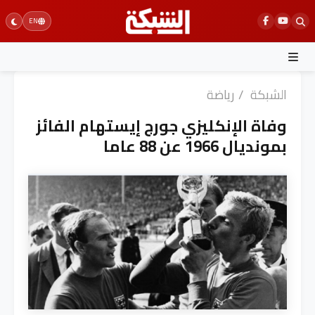
Ski
EN
t
conten
الشبكة
/
رياضة
وفاة الإنكليزي جورج إيستهام الفائز
بمونديال 1966 عن 88 عاما