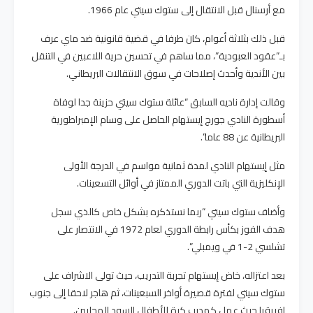
مع أرسنال قبل الانتقال إلى ستوك سيتي عام 1966.
قبل ذلك بثلاثة أعوام، كان طرفا في قضية قانونية ضد ماي عرف
بـ”عقود العبودية”، مما ساهم في تحسين حرية اللاعبين في التنقل
بين الأندية وأحدث إصلاحات في سوق الانتقالات البريطاني.
وقالت إدارة ناديه السابق “عائلة ستوك سيتي حزينة جدا لوفاة
أسطورة النادي جورج إيستهام الحاصل على وسام الإمبراطورية
البريطانية عن 88 عاما”.
مثل إيستهام النادي لمدة ثمانية مواسم في الدرجة الأولى
الإنكليزية التي باتت الدوري الممتاز في أوائل التسعينات.
وأضاف ستوك سيتي “ربما نستذكره بشكل خاص كالذي سجل
هدف الفوز بكأس رابطة الدوري لعام 1972 في الانتصار على
تشلسي 2-1 في ويمبلي”.
بعد اعتزاله، خاض إيستهام تجربة التدريب، حيث تولى الاشراف على
ستوك سيتي لفترة قصيرة أواخر السبعينات، ثم هاجر لاحقا إلى جنوب
إفريقيا حيث عمل كمدرب كرة للأطفال السود المحليين.