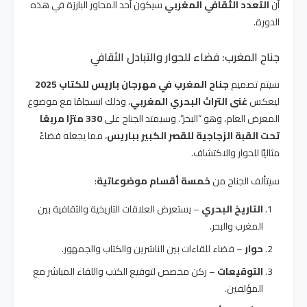
أن
التعدد الثقافي المغربي
سيكون أحد المحاور البارزة في هذه
الدورة.
جناح المغرب: فضاء للحوار والتبادل الثقافي
سيتم تصميم
جناح المغرب في مهرجان باريس للكتاب 2025
ليعكس
غنى التراث البحري المغربي
، وذلك انسجامًا مع موضوع
المعرض العام، وهو “البحر”. وسيمتد الجناح على
330 مترًا مربعًا
تحت القبة الزجاجية للقصر الكبير بباريس
، مما يجعله فضاءً
مثاليًا للحوار والاكتشاف.
سيتألف الجناح من
خمسة أقسام موضوعاتية
:
التاريخ البحري
– يستعرض العلاقات التاريخية والثقافية بين
المغرب والبحر.
حوار
– فضاء للقاءات بين الناشرين والكتاب والجمهور.
التوقيعات
– ركن مخصص لتوقيع الكتب واللقاء المباشر مع
المؤلفين.