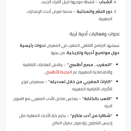
الشباب
– أنشطة موجهة لجيل القراء الجديد.
دور النشر والمكتبة
– منصة لعرض أحدث الإصدارات
المغربية.
ندوات وفعاليات أدبية ثرية
سيشهد البرنامج الثقافي للمغرب في المعرض
ندوات رئيسية
حول مواضيع أدبية وتاريخية
، من بينها:
“المغرب.. مصير أطلسي”
– يناقش العلاقات الثقافية
والاقتصادية المغربية عبر
المحيط الأطلسي
.
“التراث المغربي من خلال تعدديته”
– يستعرض تنوع
التأثيرات الثقافية المغربية.
“اللعب بالكتابة”
– يعكس تفاعل الأدب المغربي مع الفنون
الحية.
“شظايا من أدب ملتزم”
– يكرم كبار الأدباء المغاربة مثل
إدريس الشرايبي وإدمون عمران المالح.