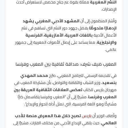
النشر المغربية
ممثلة بقوة عبر جناح مخصص لاستعراض أحدث
الإصدارات.
وأشار المنظمون إلى أن
المشهد الأدبي المغربي يشهد
ازدهارًا ملحوظًا
بفضل جهود دور النشر التي تساهم في نشر
الأعمال الأدبية
باللغات العربية، الأمازيغية، الفرنسية
والإنجليزية
، مما يساعد على إيصال الأصوات المغربية إلى جمهور
عالمي.
المغرب ضيف شرف: صداقة ثقافية بين المغرب وفرنسا
في تقديمه الرسمي للبرنامج المغربي، صرّح
محمد المهدي
بنسعيد
، وزير الشباب والثقافة والتواصل، بأن مشاركة المغرب في
مهرجان باريس للكتاب
تعكس العلاقات الثقافية العريقة بين
المغرب وفرنسا
، مشيرًا إلى أن “المغرب وفرنسا يتقاسمان كنزًا
مشتركًا وهو اللغة الفرنسية، التي تمثل أداة للحوار والإبداع”.
وأضاف الوزير أن
باريس
تصبح خلال هذا المعرض منصة للأدب
العالمي
، حيث يلتقي الإبداع الأدبي من مختلف القارات، مشيرًا إلى