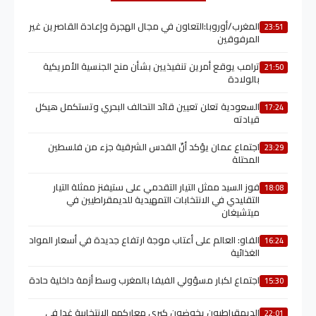
المغرب/أوروبا:التعاون في مجال الهجرة وإعادة القاصرين غير
23:51
المرفوقين
ترامب يوقع أمرين تنفيذيين بشأن منح الجنسية الأمريكية
21:50
بالولادة
السعودية تعلن تعيين قائد التحالف البحري وتستكمل هيكل
17:24
قيادته
اجتماع عمان يؤكد أنّ القدس الشرقية جزء من فلسطين
23:29
المحتلة
فوز السيد ممثل التيار التقدمي على ستيفنز ممثلة التيار
18:08
التقليدي في الانتخابات التمهيدية للديمقراطيين في
ميتشيغان
الفاو: العالم على أعتاب موجة ارتفاع جديدة في أسعار المواد
16:24
الغذائية
اجتماع لكبار مسؤولي الفيفا بالمغرب وسط أزمة داخلية حادة
15:30
الديمقراطيون يخوضون كبرى معاركهم الانتخابية غدا في
22:01