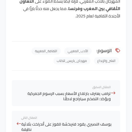
المهرجان بالأدب المغربي، فإنه أيضًا يسلط الضوء على
التعاون
الثقافي بين المغرب وفرنسا
، مما يجعل منه حدثًا بارزًا في
الأجندة الثقافية لعام 2025.
الوسوم:
الأدب_المغربي
الثقافة_المغربية
النشر_والإبداع
مهرجان_باريس_للكتاب
المقال السابق
ترامب يعترف بارتفاع الأسعار بسبب الرسوم الجمركية
ويؤكد: التضخم سيتراجع لاحقًا
المقال التالي
يوسف النصيري يقود فنربخشة للفوز على أندرلخت بثلاثية
نظيفة