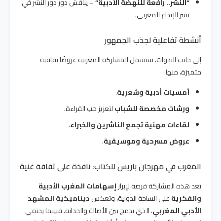
“النشر.. رافعة للنهضة الأدبية”
– يناقش دور دور النشر في
نشر الإبداع المغربي.
أنشطة تفاعلية لجذب الجمهور
إلى جانب الندوات، ستشمل المشاركة المغربية عروضًا ثقافية
متميزة، منها:
أمسيات أدبية وشعرية
.
ورشات مخصصة للشباب
لتعزيز حب القراءة.
لقاءات مهنية تجمع الناشرين والخبراء
.
عروض مسرحية وموسيقية
.
المغرب في مهرجان باريس للكتاب: نافذة على ثقافة غنية
تعد هذه المشاركة فرصة لإبراز
إسهامات المغرب الأدبية
والفكرية
على الساحة الدولية، وتعكس
ديناميكية المشهد
الأدبي المغربي
، الذي يدمج بين الأصالة والحداثة. فبينما يحتفي