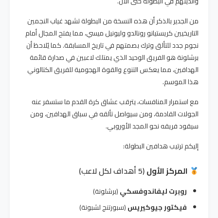
وأنديتهم في البطولة حتى الآن.
من الجدير بالذكر أن هذه النسخة من البطولة تشهد غياب النجمين
التاريخيين كريستيانو رونالدو وليونيل ميسي، مما يفتح المجال أمام
نجوم جدد للتألق وترك بصمتهم في تاريخ المسابقة. كما يُلاحظ أن
برشلونة هو الفريق الوحيد الذي يمتلك لاعبين في صدارة قائمة
الهدافين، مما يعكس التنوع والقوة الهجومية للفريق الكتالوني
هذا الموسم.
مع استمرار المنافسات، يترقب عشاق كرة القدم ما ستسفر عنه
الجولات القادمة، ومن سيواصل تألقه في سباق الهدافين، ومن
سيقود فريقه نحو المجد الأوروبي.
إليكم ترتيب هدافين البطولة:
المركز الأول
(5 أهداف لكل لاعب)
روبرت ليفاندوفسكي
(برشلونة)
فيكتور جيوكيريس
(سبورتنج لشبونة)