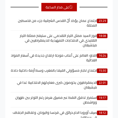
على مدار الساعة
اجتماع عمان يؤكد أنّ القدس الشرقية جزء من فلسطين
23:29
المحتلة
فوز السيد ممثل التيار التقدمي على ستيفنز ممثلة التيار
18:08
التقليدي في الانتخابات التمهيدية للديمقراطيين في
ميتشيغان
الفاو: العالم على أعتاب موجة ارتفاع جديدة في أسعار المواد
16:24
الغذائية
اجتماع لكبار مسؤولي الفيفا بالمغرب وسط أزمة داخلية حادة
15:30
الديمقراطيون يخوضون كبرى معاركهم الانتخابية غدا في
22:01
ميشيغان
استمرار تدفق النفط عبر مضيق هرمز رغم التوتر بين طهران
19:17
وواشنطن
صيف أوروبا الحار،حرائق في فرنسا واليونان، وتفاقم الجفاف
18:12
في بريطانيا