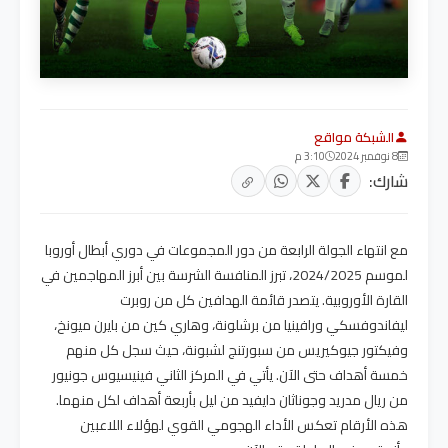
الشبكة مواقع
8 نوفمبر 2024
3:10 م
شارك:
مع انتهاء الجولة الرابعة من دور المجموعات في دوري أبطال أوروبا
لموسم 2024/2025، تبرز المنافسة الشرسة بين أبرز المهاجمين في
القارة الأوروبية. يتصدر قائمة الهدافين كل من روبرت
ليفاندوفسكي ورافينيا من برشلونة، وهاري كين من بايرن ميونخ،
وفيكتور جيوكيريس من سبورتنج لشبونة، حيث سجل كل منهم
خمسة أهداف حتى الآن. يأتي في المركز الثاني فينيسيوس جونيور
من ريال مدريد وجوناثان دايفيد من ليل بأربعة أهداف لكل منهما.
هذه الأرقام تعكس الأداء الهجومي القوي لهؤلاء اللاعبين