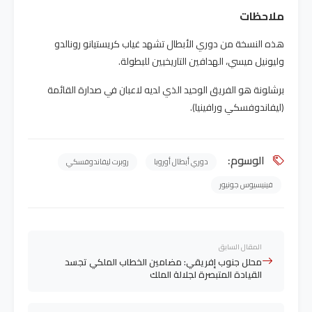
ملاحظات
هذه النسخة من دوري الأبطال تشهد غياب كريستيانو رونالدو
وليونيل ميسي، الهدافين التاريخيين للبطولة.
برشلونة هو الفريق الوحيد الذي لديه لاعبان في صدارة القائمة
(ليفاندوفسكي ورافينيا).
الوسوم:
دوري أبطال أوروبا
روبرت ليفاندوفسكي
فينيسيوس جونيور
المقال السابق
محلل جنوب إفريقي: مضامين الخطاب الملكي تجسد
القيادة المتبصرة لجلالة الملك