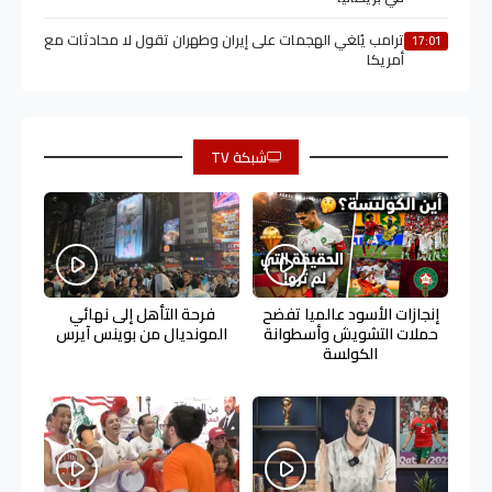
ترامب يُلغي الهجمات على إيران وطهران تقول لا محادثات مع
17:01
أمريكا
شبكة TV
إنجازات الأسود عالميا تفضح
فرحة التأهل إلى نهائي
حملات التشويش وأسطوانة
المونديال من بوينس آيرس
الكولسة