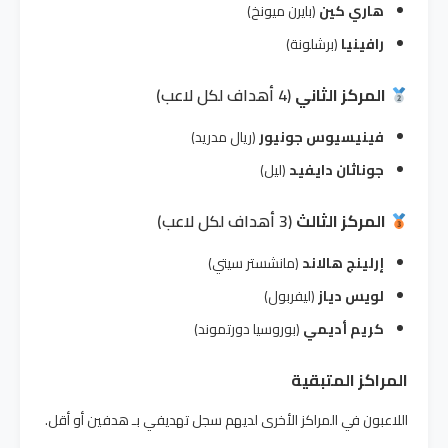
هاري كين
(بايرن ميونخ)
رافينيا
(برشلونة)
المركز الثاني
(4 أهداف لكل لاعب)
فينيسيوس جونيور
(ريال مدريد)
جوناثان دايفيد
(ليل)
المركز الثالث
(3 أهداف لكل لاعب)
إرلينج هالاند
(مانشستر سيتي)
لويس دياز
(ليفربول)
كريم أديمي
(بوروسيا دورتموند)
المراكز المتبقية
اللاعبون في المراكز الأخرى لديهم سجل تهديفي بـ هدفين أو أقل.