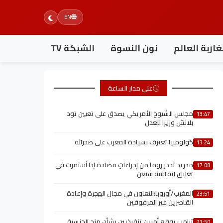
EN
اربة العالم
نون النسوة
الشبكة TV
على مدار الساعة
مجلس الشيوخ الأمريكي يصدق على تعيين تود
13:47
بلانش وزيرا للعدل
كولومبيا تعترف بسيادة المغرب على صحرائه
13:24
مدريد تحذر روما من إجراءاتٍ مضادة إذا اُستمرت في
17:08
تعليق اتفاقية شنغن
المغرب/أوروبا:التعاون في مجال الهجرة وإعادة
23:51
القاصرين غير المرفوقين
ترامب يوقع أمرين تنفيذيين بشأن منح الجنسية
21:50