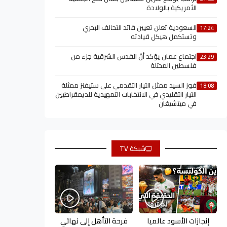
الأمريكية بالولادة
السعودية تعلن تعيين قائد التحالف البحري
17:24
وتستكمل هيكل قيادته
اجتماع عمان يؤكد أنّ القدس الشرقية جزء من
23:29
فلسطين المحتلة
فوز السيد ممثل التيار التقدمي على ستيفنز ممثلة
18:08
التيار التقليدي في الانتخابات التمهيدية للديمقراطيين
في ميتشيغان
شبكة TV
إنجازات الأسود عالميا
فرحة التأهل إلى نهائي