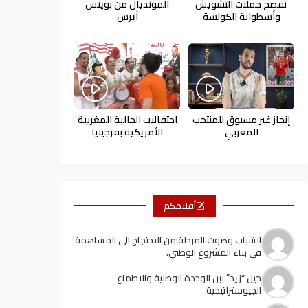
تفضح حملات التشويش
المونديال من بوينس
وأسطوانة الكولسة
آيرس
إنجاز غير مسبوق للمنتخب
احتفالات الجالية المغربية
المغربي
الأمريكية بفرجينيا
أقلامكم
الشباب وصوت المرحلة:من الاحتجاج الى المساهمة
في بناء المشروع الوطني.
جيل “زيد” ببن الوحدة الوطنية والاطماع
الجيوستراتيجية