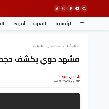
Ski
t
conten
الرئيسية
المغرب
أمريكا
الع
الشبكة
/
سوشيال الشبكة
مشهد جوي يكشف حجم ح
جمال مفيد
12 يناير 2025
6:39 م