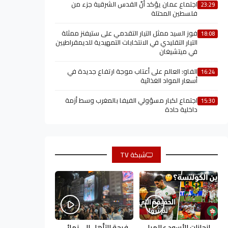
اجتماع عمان يؤكد أنّ القدس الشرقية جزء من
23:29
فلسطين المحتلة
فوز السيد ممثل التيار التقدمي على ستيفنز ممثلة
18:08
التيار التقليدي في الانتخابات التمهيدية للديمقراطيين
في ميتشيغان
الفاو: العالم على أعتاب موجة ارتفاع جديدة في
16:24
أسعار المواد الغذائية
اجتماع لكبار مسؤولي الفيفا بالمغرب وسط أزمة
15:30
داخلية حادة
شبكة TV
إنجازات الأسود عالميا
فرحة التأهل إلى نهائي