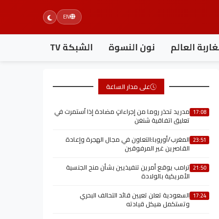
EN
اربة العالم
نون النسوة
الشبكة TV
على مدار الساعة
مدريد تحذر روما من إجراءاتٍ مضادة إذا اُستمرت في
17:08
تعليق اتفاقية شنغن
المغرب/أوروبا:التعاون في مجال الهجرة وإعادة
23:51
القاصرين غير المرفوقين
ترامب يوقع أمرين تنفيذيين بشأن منح الجنسية
21:50
الأمريكية بالولادة
السعودية تعلن تعيين قائد التحالف البحري
17:24
وتستكمل هيكل قيادته