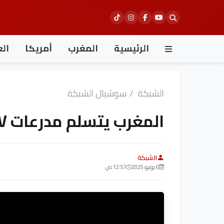
Ski
t
conten
الرئيسية
المغرب
أمريكا
الع
الشبكة
/
سوشيال الشبكة
المغرب يتسلم مدرعات M-ATV الأمريكية
الشبكة
6 يونيو 2025
12:57 ص