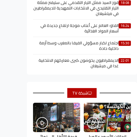
فوز السيد ممثل التيار التقدمي على ستيفنز ممثلة
18:08
التيار التقليدي في الانتخابات التمهيدية للديمقراطيين
في ميتشيغان
الفاو: العالم على أعتاب موجة ارتفاع جديدة في
16:24
أسعار المواد الغذائية
اجتماع لكبار مسؤولي الفيفا بالمغرب وسط أزمة
15:30
داخلية حادة
الديمقراطيون يخوضون كبرى معاركهم الانتخابية
22:01
غدا في ميشيغان
شبكة TV
إنجازات الأسود عالميا
فرحة التأهل إلى نهائي