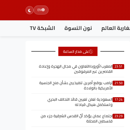
EN
اربة العالم
نون النسوة
الشبكة TV
على مدار الساعة
المغرب/أوروبا:التعاون في مجال الهجرة وإعادة
23:51
القاصرين غير المرفوقين
ترامب يوقع أمرين تنفيذيين بشأن منح الجنسية
21:50
الأمريكية بالولادة
السعودية تعلن تعيين قائد التحالف البحري
17:24
وتستكمل هيكل قيادته
اجتماع عمان يؤكد أنّ القدس الشرقية جزء من
23:29
فلسطين المحتلة