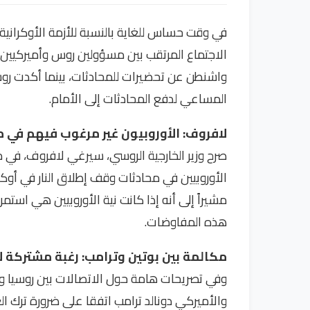
في وقت حساس للغاية بالنسبة للأزمة الأوكرانية، 
الاجتماع المرتقب بين مسؤولين روس وأميركيين في
واشنطن عن تحضيرات للمحادثات، بينما أكدت روس
المساعي لدفع المحادثات إلى الأمام.
لافروف: الأوروبيون غير مرغوب فيهم في م
صرح وزير الخارجية الروسي، سيرغي لافروف، في م
الأوروبيين في محادثات وقف إطلاق النار في أوكرا
مشيراً إلى أنه إذا كانت نية الأوروبيين هي استمر
هذه المفاوضات.
مكالمة بين بوتين وترامب: رغبة مشتركة لإ
وفي تصريحات هامة حول الاتصالات بين روسيا وأم
والأميركي دونالد ترامب اتفقا على ضرورة ترك ال