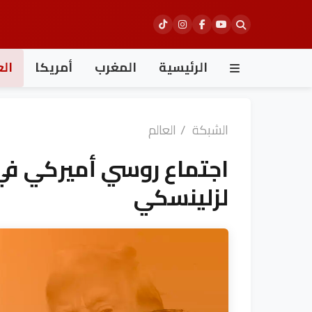
Ski
t
conten
الرئيسية
المغرب
أمريكا
الع
الشبكة
/
العالم
اجتماع روسي أميركي ف
لزلينسكي