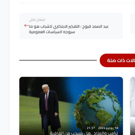
المقال التالي
عبد الصمد قيوح : التفكير الابتكاري للشباب هو ما
سيوجه السياسات العمومية
لات ذات صلة
10 يونيو 2024
21:37
ترامب والمناخ ..هل ينسحب من اتفاقية