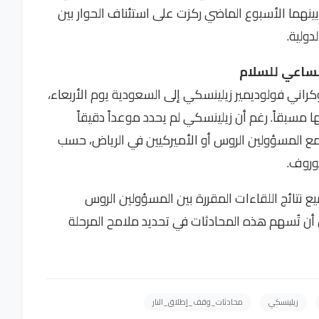
 بينهما الأسبوع الماضي ركزت على استئناف الحوار بين
دولية.
ساعي للسلام
راني فولوديمير زيلينسكي إلى السعودية يوم الأربعاء،
ا مسبقاً. رغم أن زيلينسكي لم يحدد موعداً دقيقاً
ت مع المسؤولين الروس أو الأميركيين في الرياض، حسب
وروف.
يع نتائج اللقاءات المقررة بين المسؤولين الروس
 أن تُسهم هذه المحادثات في تحديد ملامح المرحلة
زيلينسكي
محادثات_وقف_إطلاق_النار