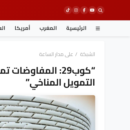
Ski
t
conten
الرئيسية
المغرب
أمريكا
الع
الشبكة
/
على مدار الساعة
“كوب29: المفاوضا
التمويل المناخي”