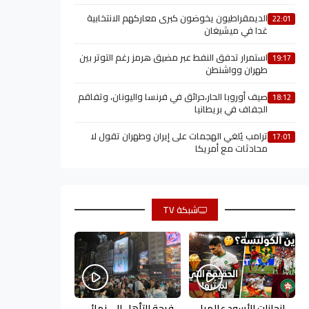
الديمقراطيون يخوضون كبرى معاركهم الانتخابية
22:01
غدا في ميشيغان
استمرار تدفق النفط عبر مضيق هرمز رغم التوتر بين
19:17
طهران وواشنطن
صيف أوروبا الحار،حرائق في فرنسا واليونان، وتفاقم
18:12
الجفاف في بريطانيا
ترامب يُلغي الهجمات على إيران وطهران تقول لا
17:01
محادثات مع أمريكا
شبكة TV
إنجازات الأسود عالميا
فرحة التأهل إلى نهائي