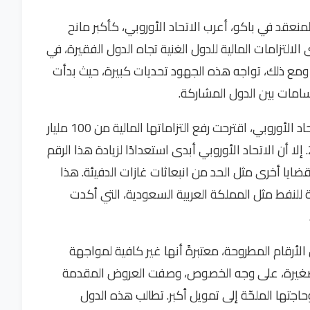
ؤتمر الأمم المتحدة لتغير المناخ (كوب29) المنعقد في باكو، أعرب الاتحاد الأوروبي، كأكبر مانح
لتزامات المالية للدول الغنية تجاه الدول الفقيرة، في
ومع ذلك، تواجه هذه الجهود تحديات كبيرة، حيث بدأت
مات بين الدول المشاركة.
الدول الغنية، بما في ذلك الولايات المتحدة والاتحاد الأوروبي، اقترحت رفع التزاماتها المالية من 100 مليار
دولار إلى 250 مليار دولار سنويًا بحلول عام 2035. إلا أن الاتحاد الأوروبي أبدى استعدادًا لزيادة هذا الرقم
م في قضايا أخرى مثل الحد من انبعاثات غازات الدفيئة. هذا
 للنفط مثل المملكة العربية السعودية، التي أكدت
الأرقام المطروحة، معتبرةً أنها غير كافية لمواجهة
ر الصغيرة، على وجه الخصوص، وصفت العروض المقدمة
اجتها الملحّة إلى تمويل أكبر. تطالب هذه الدول