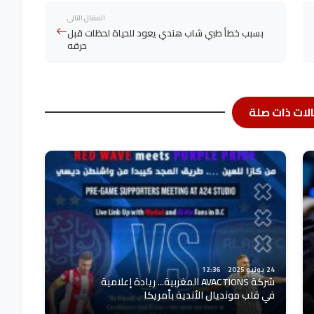
المقال التالي
بسبب خطأ طبي شاب هندي يعود للحياة لحظات قبل
حرقه
لات ذات صلة
24 يونيو 2025
12:36
شركة AVACTIONS المغربية... ريادة إعلامية
في قلب مونديال الأندية بأمريكا