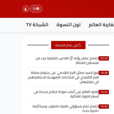
EN
اربة العالم
نون النسوة
الشبكة TV
على مدار الساعة
اجتماع عمان يؤكد أنّ القدس الشرقية جزء من
23:29
فلسطين المحتلة
فوز السيد ممثل التيار التقدمي على ستيفنز ممثلة
18:08
التيار التقليدي في الانتخابات التمهيدية للديمقراطيين
في ميتشيغان
الفاو: العالم على أعتاب موجة ارتفاع جديدة في
16:24
أسعار المواد الغذائية
اجتماع لكبار مسؤولي الفيفا بالمغرب وسط أزمة
15:30
داخلية حادة