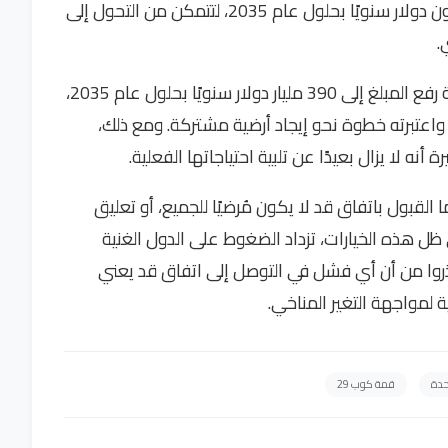
بتعهدات مالية تتراوح بين 500 مليار إلى 1.3 تريليون دولار سنويًا بحلول عام 2035، لتتمكن من التحول إلى
.
في ظل هذه التوترات، اقترحت الرئاسة الأذربيجانية رفع المبلغ إلى 390 مليار دولار سنويًا بحلول عام 2035،
 واعتبرته خطوة نحو إيجاد أرضية مشتركة. ومع ذلك،
ه لا يزال بعيدًا عن تلبية احتياجاتها الفعلية.
 في كوب29 قرارًا صعبًا: إما القبول باتفاق قد لا يكون مُرضيًا للجميع، أو تعليق
ل هذه الخيارات، تزداد الضغوط على الدول الغنية
ء حذروا من أن أي فشل في التوصل إلى اتفاق قد يعني
ية لمواجهة التغير المناخي.
حدة
قمة كوب 29