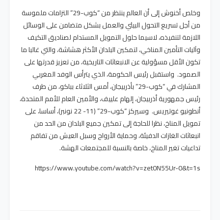
وخلص أخنوش إلى أن العالم ينتظر من “كوب-29” التزامات ملموسة
من أجل تسريع التحول البيئي والعمل بشكل متضامن على الوسائل
اللازمة لتنفيذه، لاسيما حلول التمويل المستدام لصناديق التكيف
وآليات التأمين المناخي، لتمكين البلدان الأكثر هشاشة، والتي غالبا ما
تكون الأقل مسؤولية عن الانبعاثات التاريخية، من تعزيز قدرتها على
الصمود. واستقبل رئيس الحكومة، الذي يترأس الوفد المغربي
المشارك في “كوب-29” بأذربيجان، أمس الثلاثاء بباكو، من طرف
رئيس جمهورية أذربيجان، إلهام علييف، والأمين العام للأمم المتحدة،
أنطونيو غوتيريس. وسيركز “كوب-29” (11- 22 نونبر)، أساسا، على
تمويل المناخ، نظرا للحاجة إلى تمكين جميع البلدان من الحد من
انبعاثات الغازات الدفيئة، وحماية الأرواح وسبل العيش من تفاقم
تداعيات تغير المناخ، خاصة بالنسبة للمجتمعات الهشة.
https://www.youtube.com/watch?v=zet0N55Ur-0&t=1s