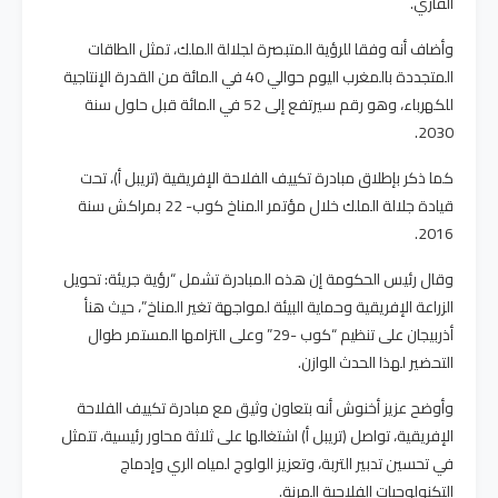
القاري.
وأضاف أنه وفقا للرؤية المتبصرة لجلالة الملك، تمثل الطاقات
المتجددة بالمغرب اليوم حوالي 40 في المائة من القدرة الإنتاجية
للكهرباء، وهو رقم سيرتفع إلى 52 في المائة قبل حلول سنة
2030.
كما ذكر بإطلاق مبادرة تكييف الفلاحة الإفريقية (تريبل أ)، تحت
قيادة جلالة الملك خلال مؤتمر المناخ كوب- 22 بمراكش سنة
2016.
وقال رئيس الحكومة إن هذه المبادرة تشمل “رؤية جريئة: تحويل
الزراعة الإفريقية وحماية البيئة لمواجهة تغير المناخ”، حيث هنأ
أذربيجان على تنظيم “كوب -29” وعلى التزامها المستمر طوال
التحضير لهذا الحدث الوازن.
وأوضح عزيز أخنوش أنه بتعاون وثيق مع مبادرة تكييف الفلاحة
الإفريقية، تواصل (تريبل أ) اشتغالها على ثلاثة محاور رئيسية، تتمثل
في تحسين تدبير التربة، وتعزيز الولوج لمياه الري وإدماج
التكنولوجيات الفلاحية المرنة.