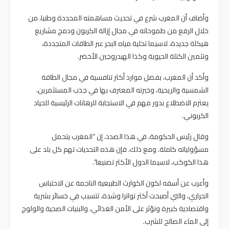
وأضاف أن المغرب شرع في تحديث مساهمته المحددة وطنيا، من
خلال الرفع من طموحاته في مجال إزالة الكربون ودمج مشاريع
هيكلة جديدة، لاسيما تحلية مياه البحر عبر الطاقات المتجددة،
وتثمين الكتلة الحيوية وكذا الهيدروجين الأخضر.
وأكد أن المغرب، بفضل موارد أكثر تنافسية في مجال الطاقة
الشمسية والريحية، وخبرته المعترف بها في جذب المستثمرين،
يعتزم الاضطلاع بدور مهم في الاستجابة للرهانات الرئيسية للحياد
الكربوني.
وقال رئيس الحكومة، في هذا الصدد، إن “المغرب يتحمل
مسؤولياته كاملة. ومع ذلك، فإن هذه التحديات تهم كل بلد على
هذا الكوكب، لاسيما الدول الأكثر تصنيعا”.
وأعرب عن أسفه لكون الكوارث الطبيعية الناجمة عن الاحتباس
الحراري، والتي أصبحت أكثر تواترا وشدة، تتسبب في خسائر بشرية
واقتصادية كبيرة وتؤثر على الأمن الغذائي، والبنيات الصحية والولوج
إلى الماء الصالح للشرب.