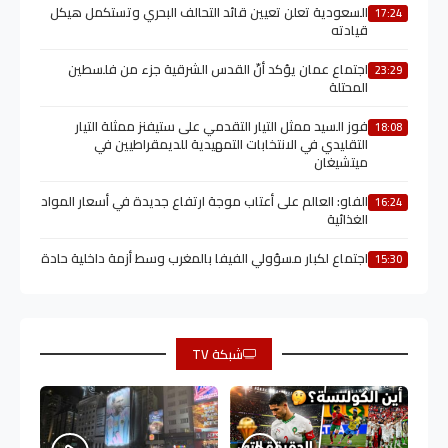
السعودية تعلن تعيين قائد التحالف البحري وتستكمل هيكل
17:24
قيادته
اجتماع عمان يؤكد أنّ القدس الشرقية جزء من فلسطين
23:29
المحتلة
فوز السيد ممثل التيار التقدمي على ستيفنز ممثلة التيار
18:08
التقليدي في الانتخابات التمهيدية للديمقراطيين في
ميتشيغان
الفاو: العالم على أعتاب موجة ارتفاع جديدة في أسعار المواد
16:24
الغذائية
اجتماع لكبار مسؤولي الفيفا بالمغرب وسط أزمة داخلية حادة
15:30
شبكة TV