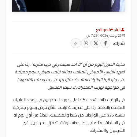
الشبكة مواقع
26 نوفمبر 2024
7:29 ص
شارك:
حذرت الصين اليوم من أن “لا أحد سينتصر في حرب تجارية”، ردًا على
تعهد الرئيس الأميركي المنتخب دونالد ترامب بفرض رسوم جمركية
على وارداتها للولايات المتحدة عقابًا لها على ما وصفه بتقصيرها
في مواجهة تهريب المخدرات، لا سيما الفنتانيل.
في الوقت ذاته، شددت كندا على دورها المحوري في إمداد الولايات
المتحدة بالطاقة، ردًا على تصريحات ترامب بشأن فرض رسوم جمركية
بنسبة 25% على الواردات من كندا والمكسيك، ابتداءً من أول يوم له
في السلطة، وذلك في إطار خطته لوقف تدفق المهاجرين غير
الشرعيين والمخدرات.