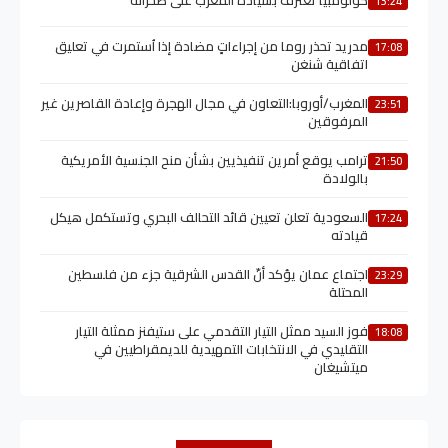
13:24
مدريد تحذر روما من إجراءاتٍ مضادة إذا اُستمرت في تعليق
17:08
اتفاقية شنغن
المغرب/أوروبا:التعاون في مجال الهجرة وإعادة القاصرين غير
23:51
المرفوقين
ترامب يوقع أمرين تنفيذيين بشأن منح الجنسية الأمريكية
21:50
بالولادة
السعودية تعلن تعيين قائد التحالف البحري وتستكمل هيكل
17:24
قيادته
اجتماع عمان يؤكد أنّ القدس الشرقية جزء من فلسطين
23:29
المحتلة
فوز السيد ممثل التيار التقدمي على ستيفنز ممثلة التيار
18:08
التقليدي في الانتخابات التمهيدية للديمقراطيين في
ميتشيغان