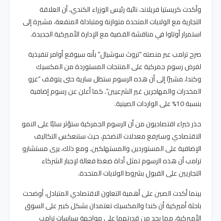
وأكدت كريستيا فريلاند، نائبة رئيس الوزراء الكندي، أن العلاقة
التجارية مع الولايات المتحدة متوازنة ومتبادلة المنفعة، مشيرة إلى
استمرار أوتاوا في مناقشة القضية مع الإدارة الأميركية الجديدة.
صرح ترامب عبر منصته “تروث سوشيال” بأنه سيوقع أوامر تنفيذية
لفرض رسوم جمركية على المنتجات المستوردة من المكسيك
وكندا، مشيرًا إلى أن هذه الرسوم ستظل سارية حتى يتوقف “غزو
المخدرات والمهاجرين غير الشرعيين”. كما أعلن عن رسوم إضافية
بنسبة 10% على الواردات الصينية.
حذر خبراء اقتصاديون من أن الرسوم الجمركية ستؤثر سلبًا على النمو
الاقتصادي وسترفع معدلات التضخم، حيث ستنعكس التكاليف
الإضافية على المستوردين والمستهلكين. ومع ذلك، يرى مستشارو
ترامب أن هذه الرسوم تمثل أداة ضغط فعالة لإجبار الشركاء
التجاريين على القبول بشروط الولايات المتحدة.
بينما أكدت الصين على أهمية التعاون الاقتصادي المتبادل، أوضحت
باحثة أميركية أن كندا والمكسيك تعتمدان بشكل كبير على السوق
الأميركية، مما يحد من قدرتهما على مواجهة سياسات ترامب