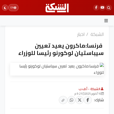
Ski
EN
t
conten
الشبكة
/
اخبار
فرنسا:ماكرون يعيد تعيين
سيباستيان لوكورنو رئيسا للوزراء
الشبكة - أ.ف.ب
10 أكتوبر 2025
9:21 م
شارك: