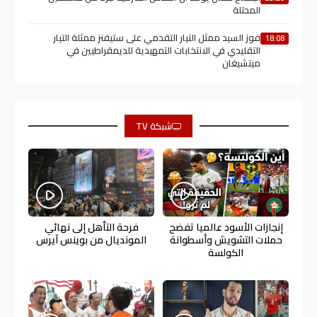
المحتلة
فوز السيد ممثل التيار التقدمي على ستيفنز ممثلة التيار
18:08
التقليدي في الانتخابات التمهيدية للديمقراطيين في
ميتشيغان
شبكة TV
إنجازات الأسود عالميا تفضح
فرحة التأهل إلى نهائي
حملات التشويش وأسطوانة
المونديال من بوينس آيرس
الكولسة