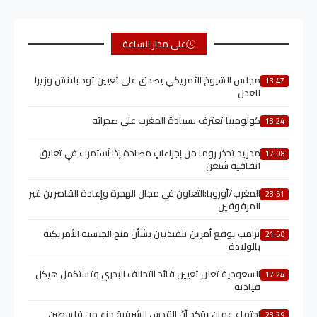
على مدار الساعة
مجلس الشيوخ الأمريكي يصدق على تعيين تود بلانش وزيرا
13:47
للعدل
كولومبيا تعترف بسيادة المغرب على صحرائه
13:24
مدريد تحذر روما من إجراءاتٍ مضادة إذا اُستمرت في تعليق
17:08
اتفاقية شنغن
المغرب/أوروبا:التعاون في مجال الهجرة وإعادة القاصرين غير
23:51
المرفوقين
ترامب يوقع أمرين تنفيذيين بشأن منح الجنسية الأمريكية
21:50
بالولادة
السعودية تعلن تعيين قائد التحالف البحري وتستكمل هيكل
17:24
قيادته
اجتماع عمان يؤكد أنّ القدس الشرقية جزء من فلسطين
23:29