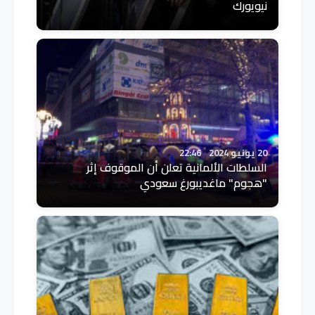
نيويورك
20 يونيو 2024
22:46
السلطات الألمانية تعلن أن الموقوف إثر
"هجوم" ماغديبورغ سعودي