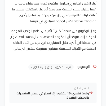
أعاد الرئيس الفرنسي إيمانويل ماكرون تعيين سيباستيان لوكورنو
رئيسا للوزراء مساء الجمعة، بعد أربعة أيام على استقالته، بحسب ما
أعلنت الرئاسة الفرنسية في بيان من دون تقديم تفاصيل أخرى، بعد
مفاوضات مطولة لكسر الجمود السياسي في فرنسا.
وقال لوكورنو على منصة “اكس”، أنّه يقبل بدافع الواجب، المهمة
الموكلة إليه، مؤكدا أن الحكومة الجديدة، يجب أن تجسد التجديد، وأن
كل القضايا التي أ ثيرت خلال المشاورات التي جرت في الأيام القليلة
الماضية مع الأحزاب السياسية، ستكون مفتوحة للنقاش البرلماني.
الوسوم:
فرنسا- ماكرون - لوكورنو - رئيسا للوزراء
المقال السابق
ولاية تينيسي: 19 مفقودا إثر انفجار في مصنع للمتفجرات
بالولايات المتحدة