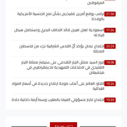
المرفوقين
ترامب يوقع أمرين تنفيذيين بشأن منح الجنسية الأمريكية
21:50
بالولادة
السعودية تعلن تعيين قائد التحالف البحري وتستكمل هيكل
17:24
قيادته
اجتماع عمان يؤكد أنّ القدس الشرقية جزء من فلسطين
23:29
المحتلة
فوز السيد ممثل التيار التقدمي على ستيفنز ممثلة التيار
18:08
التقليدي في الانتخابات التمهيدية للديمقراطيين في
ميتشيغان
الفاو: العالم على أعتاب موجة ارتفاع جديدة في أسعار المواد
16:24
الغذائية
اجتماع لكبار مسؤولي الفيفا بالمغرب وسط أزمة داخلية حادة
15:30
شبكة TV