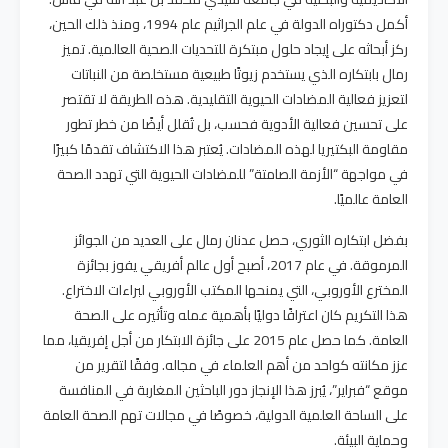
أكمل دكتوراه الدولة في علم الجراثيم عام 1994، ومنذ ذلك الحين،
ركز أبحاثه على إيجاد حلول مبتكرة للتحديات الصحية العالمية. تميز
رمال بابتكاره الذي يستخدم زيوتًا طبيعية مستخلصة من النباتات
لتعزيز فعالية المضادات الحيوية التقليدية. هذه الطريقة لا تقتصر
على تحسين فعالية الأدوية فحسب، بل تُقلل أيضًا من خطر تطور
مقاومة البكتيريا لهذه المضادات. يُعتبر هذا الاكتشاف تقدمًا كبيرًا
في مواجهة “الأزمة الصامتة” للمضادات الحيوية التي تهدد الصحة
العامة عالميًا.
بفضل ابتكاره الثوري، حصل عدنان رمال على العديد من الجوائز
المرموقة. في عام 2017، أصبح أول عالم أفريقي يفوز بجائزة
المخترع الأوروبي، التي يمنحها المكتب الأوروبي لبراءات الاختراع.
هذا التكريم كان اعترافًا دوليًا بأهمية عمله وتأثيره على الصحة
العامة. كما حصل عام 2015 على جائزة الابتكار من أجل إفريقيا، مما
عزز مكانته كواحد من أهم العلماء في مجاله. وفقًا لتقرير من
موقع “فبراير”، يُبرز هذا الإنجاز دور الباحثين المغاربة في المنافسة
على الساحة العلمية الدولية، خصوصًا في مجالات تهم الصحة العامة
وحماية البيئة.