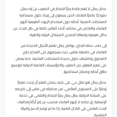
عدنان رمال لا يُعتبر فقط رمزًا للابتكار في المغرب، بل إنه يمثل
نموذجًا عالميًا للعلماء الذين يسعون إلى إيجاد حلول مستدامة
للمشكلات الصحية. أبحاثه حول استخدام الزيوت الطبيعية تُلهم
العلماء والباحثين في مختلف أنحاء العالم، خاصة في ظل البحث عن
بدائل طبيعية وفعالة للتصدي للمشاكل البيئية والطبية.
إلى جانب عمله البحثي، يواصل رمال تعليم الأجيال الجديدة من
العلماء في جامعته بفاس، حيث يشجعهم على التفكير خارج
الصندوق واكتشاف حلول جديدة للمشكلات العلمية. كما يعمل
على تعزيز التعاون بين المغرب والمؤسسات العلمية الدولية لتوسيع
نطاق أبحاثه وضمان استدامتها.
عدنان رمال هو مثال حي على كيف يمكن للعلم أن يُحدث تغييرًا
إيجابيًا على المستوى العالمي. من مختبراته في فاس إلى تكريمه
على الساحة الدولية، يظل رمال رمزًا للابتكار والتفاني في خدمة
الإنسانية. إن نجاحه لا يُلهم العلماء فحسب، بل يُبرز أيضًا إمكانيات
البحث العلمي في البلدان النامية، إذا ما تم توفير الدعم والبيئة
المناسبة.