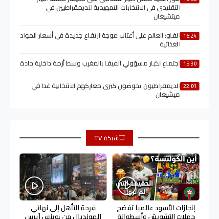
التقليدي في الانتخابات التمهيدية للديمقراطيين في
ميتشيغان
الفاو: العالم على أعتاب موجة ارتفاع جديدة في أسعار المواد
16:24
الغذائية
اجتماع لكبار مسؤولي الفيفا بالمغرب وسط أزمة داخلية حادة
15:30
الديمقراطيون يخوضون كبرى معاركهم الانتخابية غدا في
22:01
ميشيغان
شبكة TV
إنجازات الأسود عالميا تفضح
فرحة التأهل إلى نهائي
حملات التشويش وأسطوانة
المونديال من بوينس آيرس