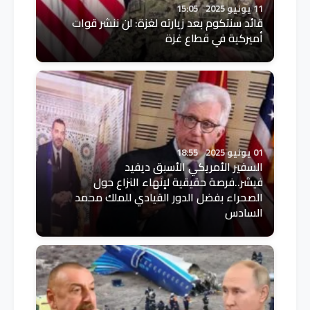
11 يونيو 2025
15:05
قائد سنتكوم بعد زيارته لغزة: لن ننشر قوات
أميركية في قطاع غزة
01 يونيو 2025
18:55
السفير الأمريكي الأسبق ديفيد
فيشر..فرصة حقيقية لإنهاء النزاع حول
الصحراء بفضل الدور القيادي للملك محمد
السادس