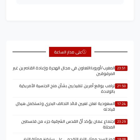
على مدار الساعة
المغرب/أوروبا:التعاون في مجال الهجرة وإعادة القاصرين غير
23:51
المرفوقين
ترامب يوقع أمرين تنفيذيين بشأن منح الجنسية الأمريكية
21:50
بالولادة
السعودية تعلن تعيين قائد التحالف البحري وتستكمل هيكل
17:24
قيادته
اجتماع عمان يؤكد أنّ القدس الشرقية جزء من فلسطين
23:29
المحتلة
فوز السيد ممثل التيار التقدمي على ستيفنز ممثلة التيار
18:08