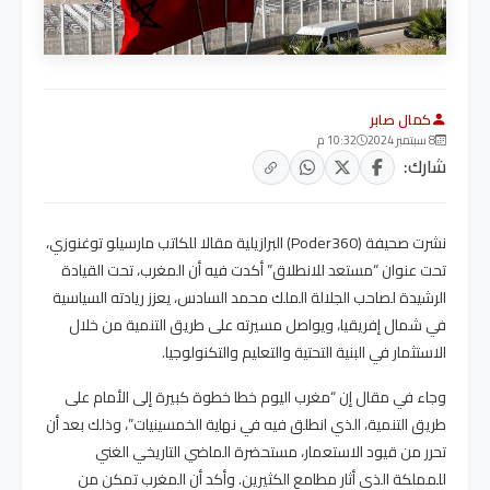
كمال صابر
8 سبتمبر 2024
10:32 م
شارك:
نشرت صحيفة (Poder360) البرازيلية مقالا للكاتب مارسيلو توغنوزي،
تحت عنوان “مستعد للانطلاق” أكدت فيه أن المغرب، تحت القيادة
الرشيدة لصاحب الجلالة الملك محمد السادس، يعزز ريادته السياسية
في شمال إفريقيا، ويواصل مسيرته على طريق التنمية من خلال
الاستثمار في البنية التحتية والتعليم والتكنولوجيا.
وجاء في مقال إن “مغرب اليوم خطا خطوة كبيرة إلى الأمام على
طريق التنمية، الذي انطلق فيه في نهاية الخمسينيات”، وذلك بعد أن
تحرر من قيود الاستعمار، مستحضرة الماضي التاريخي الغني
للمملكة الذي أثار مطامع الكثيرين. وأكد أن المغرب تمكن من