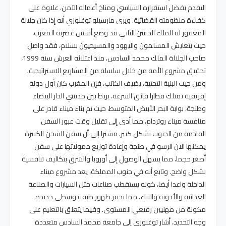
التقدم بفضل استقراره السياسي ومناخ أعماله الآمن، علاوة على
كفاءة منظومته القضائية. ويرى مارسيلو توغنوزي أنه إذا كان جلالة
المغفور له الملك الحسن الثاني قد وضع أسس عصرنة المغرب،
حيث يتعايش المسلمون واليهود والمسيحيون بسلام، فقد واصل
صاحب الجلالة الملك محمد السادس، منذ اعتلائه العرش سنة 1999،
تحقيق مشروع الأمة من خلال سلسلة من المشاريع الاستراتيجية.
ومن حيث البنية التحتية، يضيف الكاتب، فإن المغرب كان أول دولة
إفريقية تمتلك قطارا فائق السرعة، يربط بين مدينتي الدار البيضاء
وطنجة، بوابة البحر الأبيض المتوسط، حيث تم بناء ميناء قادر على
منافسة ميناء روتردام، مما أدى إلى تقليل وقت عبور السفن
القادمة من الجنوب بشكل كبير. مشيرا إلى أن سفن الشحن الكبيرة
يمكنها الآن الرسو في طنجة وإعادة توزيع حمولاتها على سفن
أصغر حجما، مما يسهل الوصول إلى أوروبا والشرق بتكاليف تنافسية
بشكل واضح. وتابع أنه في جنوب المملكة، يعد مشروع ميناء
الداخلة واعدا أيضا، كونه يستقطب صناعات مثل السيارات والصناعة
الغذائية والأدوية والبناء، مما يحفز ظهور طبقة وسطى جديدة
مكونة من مهنيين رفيعي المستوى. وفيما يتعلق بالتعليم على
وجه التحديد، أشار توغنوزي إلى جامعة محمد السادس متعددة