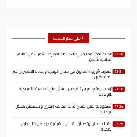
على مدار الساعة
مدريد تحذر روما من إجراءاتٍ مضادة إذا اُستمرت في تعليق
17:08
اتفاقية شنغن
المغرب/أوروبا:التعاون في مجال الهجرة وإعادة القاصرين غير
23:51
المرفوقين
ترامب يوقع أمرين تنفيذيين بشأن منح الجنسية الأمريكية
21:50
بالولادة
السعودية تعلن تعيين قائد التحالف البحري وتستكمل هيكل
17:24
قيادته
اجتماع عمان يؤكد أنّ القدس الشرقية جزء من فلسطين
23:29
المحتلة