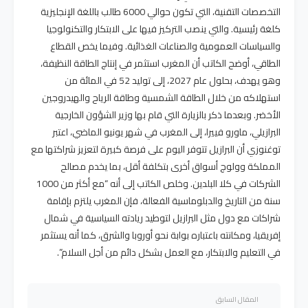
التخصصات التقنية، التي تكون حوالي 6000 طالب باللغة الإنجليزية
كلغة رئيسية. والتي ينصب التركيز فيها على الابتكار والتكنولوجيا
والسياسات العمومية والصناعات الغذائية. وفيما يخص القطاع
الطاقي، أوضح الكاتب أن المغرب استثمر في إنتاج الطاقة النظيفة،
وهو يهدف، بحلول عام 2027، إلى توليد 52 في المائة من
استهلاكه من خلال الطاقة الشمسية وطاقة الرياح والهيدروجين
الأخضر. وبعدما ذكر بالزيارة التي قام بها وزير الشؤون الخارجية
البرازيلي، ماورو فييرا، إلى المغرب في شهر يونيو الماضي، اعتبر
توغنوزي أن البرازيل تتوفر اليوم على فرصة كبيرة لتعزيز شراكتها مع
المملكة وولوج أسواق أخرى بتكلفة أقل، بما يخدم مصالح
الشركات في كلا البلدين. وخلص الكاتب إلى أنه “مع أكثر من 1000
سنة من التاريخ والدبلوماسية الفعالة، فإن المغرب يلتزم بإقامة
شراكات مع دول مثل البرازيل لتوطيد ريادته السياسية في شمال
إفريقيا، ومكانته باعتباره بوابة نحو أوروبا والشرق، كما أنه يستثمر
في التعليم والابتكار، مع العمل بشكل دائم من أجل السلام”.
المقال السابق