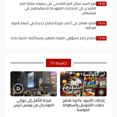
فوز السيد ممثل التيار التقدمي على ستيفنز ممثلة التيار
18:08
التقليدي في الانتخابات التمهيدية للديمقراطيين في
ميتشيغان
الفاو: العالم على أعتاب موجة ارتفاع جديدة في أسعار المواد
16:24
الغذائية
اجتماع لكبار مسؤولي الفيفا بالمغرب وسط أزمة داخلية حادة
15:30
شبكة TV
إنجازات الأسود عالميا تفضح
فرحة التأهل إلى نهائي
حملات التشويش وأسطوانة
المونديال من بوينس آيرس
الكولسة