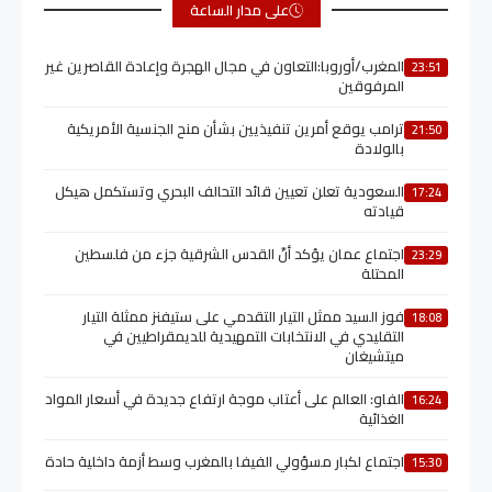
على مدار الساعة
المغرب/أوروبا:التعاون في مجال الهجرة وإعادة القاصرين غير
23:51
المرفوقين
ترامب يوقع أمرين تنفيذيين بشأن منح الجنسية الأمريكية
21:50
بالولادة
السعودية تعلن تعيين قائد التحالف البحري وتستكمل هيكل
17:24
قيادته
اجتماع عمان يؤكد أنّ القدس الشرقية جزء من فلسطين
23:29
المحتلة
فوز السيد ممثل التيار التقدمي على ستيفنز ممثلة التيار
18:08
التقليدي في الانتخابات التمهيدية للديمقراطيين في
ميتشيغان
الفاو: العالم على أعتاب موجة ارتفاع جديدة في أسعار المواد
16:24
الغذائية
اجتماع لكبار مسؤولي الفيفا بالمغرب وسط أزمة داخلية حادة
15:30