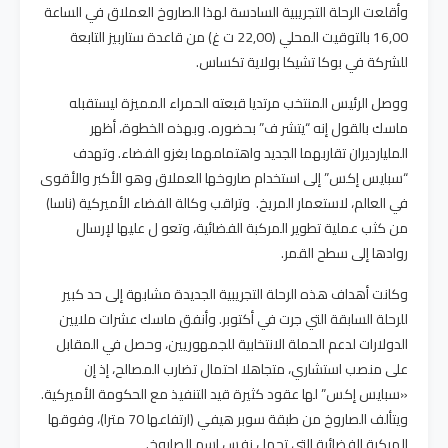
وأقلعت الرحلة التجريبية السادسة لهذا الصاروخ العملاق في الساعة
16,00 بالتوقيت المحلي (22,00 ت غ) من قاعدة ستاربيز التابعة
للشركة في بوكا تشيكا بولاية تكساس.
ووصل الرئيس المنتخب مرتديا قبعته الحمراء المميزة ليستقبله
ماسك بالقول إنه “يتشر ف” بحضوره. وبهذه الخطوة، أظهر
المليارديران تقاربهما الجديد واهتمامهما بغزو الفضاء. وتهدف
“سبايس إكس” إلى استخدام صاروخها العملاق وهو الأكبر والأقوى
في العالم، لاستعمار المريخ. وتراقب وكالة الفضاء الأميركية (ناسا)
من كثب عملية تطوير المركبة الفضائية، وتعو ل عليها لإرسال
روادها إلى سطح القمر.
وكانت أهداف هذه الرحلة التجريبية الجديدة مشابهة إلى حد كبير
للرحلة السابقة التي جرت في أكتوبر. وأنفق ماسك عشرات ملايين
الدولارات لدعم الحملة الانتخابية للجمهوريين، وحصل في المقابل
على منصب استشاري، متجاهلا احتمال تضارب المصالح، إذ إن
«سبايس إكس” لها عقود كثيرة قيد التنفيذ مع الحكومة الأميركية.
ويتألف الصاروخ من طبقة سوبر هيفي (ارتفاعها 70 مترا)، وفوقها
المركبة الفضائية التي تحمل نفس اسم الصاروخ.