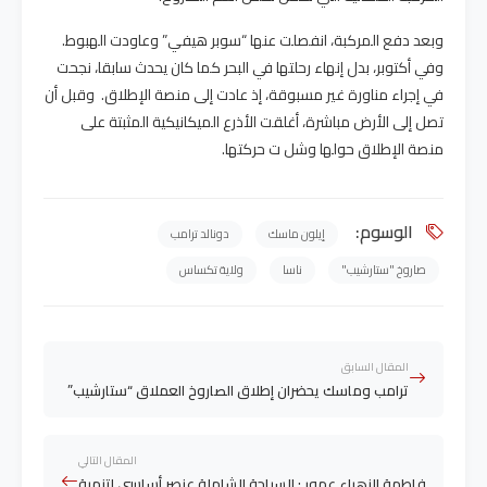
وبعد دفع المركبة، انفصلت عنها “سوبر هيفي” وعاودت الهبوط.
وفي أكتوبر، بدل إنهاء رحلتها في البحر كما كان يحدث سابقا، نجحت
في إجراء مناورة غير مسبوقة، إذ عادت إلى منصة الإطلاق. وقبل أن
تصل إلى الأرض مباشرة، أغلقت الأذرع الميكانيكية المثبتة على
منصة الإطلاق حولها وشل ت حركتها.
الوسوم:
إيلون ماسك
دونالد ترامب
صاروخ "ستارشيب"
ناسا
ولاية تكساس
المقال السابق
ترامب وماسك يحضران إطلاق الصاروخ العملاق “ستارشيب”
المقال التالي
فاطمة الزهراء عمور : السياحة الشاملة عنصر أساسي لتنمية