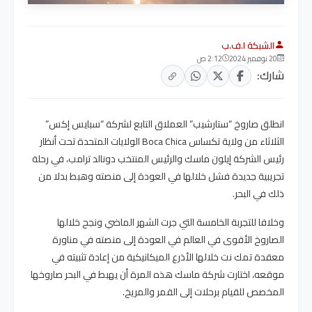
الشبكة ا.ف.ب
20 نوفمبر 2024
2:12 ص
شارك:
انطلق صاروخ “ستارشيب” العملاق التابع لشركة “سبايس إكس”
الثلاثاء من ولاية تكساس Boca Chica الولايات المتحدة تحت أنظار
رئيس الشركة إيلون ماسك والرئيس المنتخب دونالد ترامب، في رحلة
تجريبية جديدة فشل خلالها في العودة إلى منصته وهبط بدلا من
ذلك في البحر.
وخلافا للتجربة الخامسة التي جرت الشهر الماضي ونجح خلالها
الصاروخ الأقوى في العالم في العودة إلى منصته في مناورة
معقدة تمك نت خلالها الأذرع الميكانيكية من إعادة تثبيته في
موقعه، اختارت شركة ماسك هذه المرة أن يهبط في البحر صاروخها
المخصص للقيام برحلات إلى القمر والمريخ.