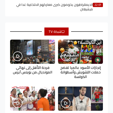
الديمقراطيون يخوضون كبرى معاركهم الانتخابية غدا في
22:01
ميشيغان
شبكة TV
إنجازات الأسود عالميا تفضح
فرحة التأهل إلى نهائي
حملات التشويش وأسطوانة
المونديال من بوينس آيرس
الكولسة