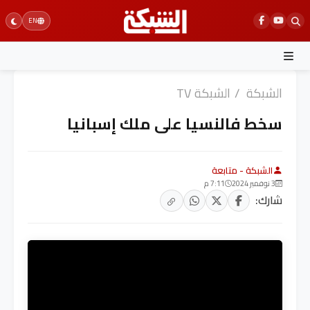
Ski
EN
t
conten
الشبكة
/
الشبكة TV
سخط فالنسيا على ملك إسبانيا
الشبكة - متابعة
3 نوفمبر 2024
7:11 م
شارك: