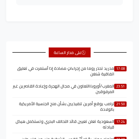
على مدار الساعة
مدريد تحذر روما من إجراءاتٍ مضادة إذا اُستمرت في تعليق
17:08
اتفاقية شنغن
المغرب/أوروبا:التعاون في مجال الهجرة وإعادة القاصرين غير
23:51
المرفوقين
ترامب يوقع أمرين تنفيذيين بشأن منح الجنسية الأمريكية
21:50
بالولادة
السعودية تعلن تعيين قائد التحالف البحري وتستكمل هيكل
17:24
قيادته
اجتماع عمان يؤكد أنّ القدس الشرقية جزء من فلسطين