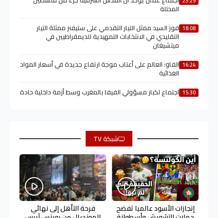
23:29
المحتلة
فوز السيد ممثل التيار التقدمي على ستيفنز ممثلة التيار
18:08
التقليدي في الانتخابات التمهيدية للديمقراطيين في
ميتشيغان
الفاو: العالم على أعتاب موجة ارتفاع جديدة في أسعار المواد
16:24
الغذائية
اجتماع لكبار مسؤولي الفيفا بالمغرب وسط أزمة داخلية حادة
15:30
شبكة TV
إنجازات الأسود عالميا تفضح
فرحة التأهل إلى نهائي
حملات التشويش وأسطوانة
المونديال من بوينس آيرس