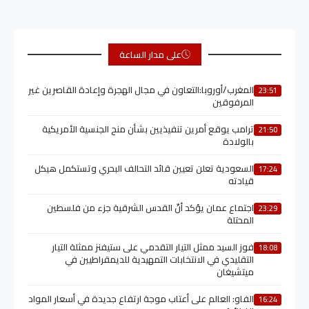
على مدار الساعة
المغرب/أوروبا:التعاون في مجال الهجرة وإعادة القاصرين غير
23:51
المرفوقين
ترامب يوقع أمرين تنفيذيين بشأن منح الجنسية الأمريكية
21:50
بالولادة
السعودية تعلن تعيين قائد التحالف البحري وتستكمل هيكل
17:24
قيادته
اجتماع عمان يؤكد أنّ القدس الشرقية جزء من فلسطين
23:29
المحتلة
فوز السيد ممثل التيار التقدمي على ستيفنز ممثلة التيار
18:08
التقليدي في الانتخابات التمهيدية للديمقراطيين في
ميتشيغان
الفاو: العالم على أعتاب موجة ارتفاع جديدة في أسعار المواد
16:24