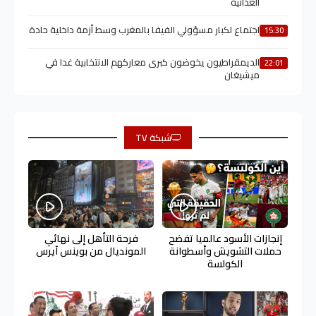
الغذائية
اجتماع لكبار مسؤولي الفيفا بالمغرب وسط أزمة داخلية حادة
15:30
الديمقراطيون يخوضون كبرى معاركهم الانتخابية غدا في
22:01
ميشيغان
شبكة TV
إنجازات الأسود عالميا تفضح
فرحة التأهل إلى نهائي
حملات التشويش وأسطوانة
المونديال من بوينس آيرس
الكولسة