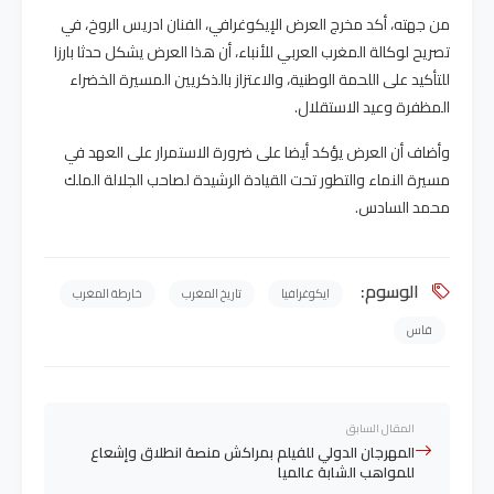
من جهته، أكد مخرج العرض الإيكوغرافي، الفنان ادريس الروخ، في
تصريح لوكالة المغرب العربي للأنباء، أن هذا العرض يشكل حدثا بارزا
للتأكيد على اللحمة الوطنية، والاعتزاز بالذكريين المسيرة الخضراء
المظفرة وعيد الاستقلال.
وأضاف أن العرض يؤكد أيضا على ضرورة الاستمرار على العهد في
مسيرة النماء والتطور تحت القيادة الرشيدة لصاحب الجلالة الملك
محمد السادس.
الوسوم:
ايكوغرافيا
تاريخ المغرب
خارطة المغرب
فاس
المقال السابق
المهرجان الدولي للفيلم بمراكش منصة انطلاق وإشعاع
للمواهب الشابة عالميا