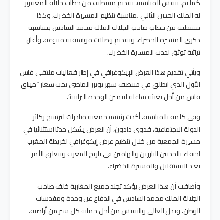
كما تم، بنفس المناسبة، تقديم مقتطف من خطاب جلالة المغفور
له الملك الحسن الثاني بمناسبة تنظيم المسيرة الخضراء، وكذا
مقتطف من خطاب صاحب الجلالة الملك محمد السادس بمناسبة
ذكرى المسيرة الخضراء، وتقديم وصلات موسيقية متنوعة، وأغان
تراثية توثق لحدث المسيرة الخضراء.
ويأتي تقديم هذا العرض الإيكوغرافي في إطار فعاليات ملتقى فاس
الأول الذي انطلق في منتصف شهر نونبر الماضي تحت شعار “ميثاق
فاس من أجل تعبئة شاملة لتثمين الوحدة الترابية”.
وفي كلمة بالمناسبة، أكدت رئيسة جمعية مبادرات لترسيخ ركائز
الدولة الاجتماعية، فدوى دادون، أن العرض يشكل حدثا استثنائيا في
مسيرة الجمعية من خلال تنظيم عرض إيكوغرافي لخريطة المغرب
احتفاء بالحدثين البارزين والهامين في تاريخ المغرب ويتعلق الأمر
بعيد الاستقلال والمسيرة الخضراء.
وأضافت أن هذا العرض يؤكد تجند جميع المغاربة خلف صاحب
الجلالة الملك محمد السادس في الدفاع عن وحدة ومقدسات
الوطن، وبذل الغالي والنفيس من أجل حماية كل شبر من أراضيه.