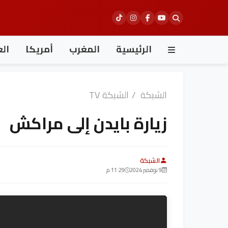
Ski
t
conten
الرئيسية
المغرب
أمريكا
الع
الشبكة
/
الشبكة TV
زيارة بايدن إلى مراكش
الشبكة
9 نوفمبر 2024
11:29 م