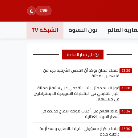
EN
اربة العالم
نون النسوة
الشبكة TV
على مدار الساعة
اجتماع عمان يؤكد أنّ القدس الشرقية جزء من
23:29
فلسطين المحتلة
فوز السيد ممثل التيار التقدمي على ستيفنز ممثلة
18:08
التيار التقليدي في الانتخابات التمهيدية للديمقراطيين
في ميتشيغان
الفاو: العالم على أعتاب موجة ارتفاع جديدة في
16:24
أسعار المواد الغذائية
اجتماع لكبار مسؤولي الفيفا بالمغرب وسط أزمة
15:30
داخلية حادة