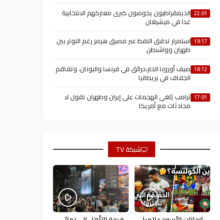
الديمقراطيون يخوضون كبرى معاركهم الانتخابية
22:01
غدا في ميشيغان
استمرار تدفق النفط عبر مضيق هرمز رغم التوتر بين
19:17
طهران وواشنطن
صيف أوروبا الحار،حرائق في فرنسا واليونان، وتفاقم
18:12
الجفاف في بريطانيا
ترامب يُلغي الهجمات على إيران وطهران تقول لا
17:01
محادثات مع أمريكا
شبكة TV
إنجازات الأسود عالميا
فرحة التأهل إلى نهائي