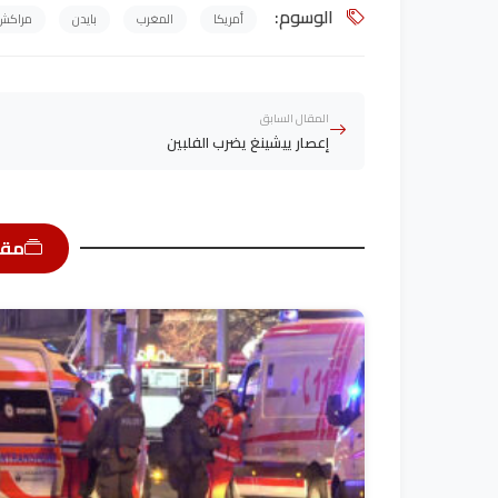
الوسوم:
أمريكا
المغرب
بايدن
مراكش
المقال السابق
إعصار ييشينغ يضرب الفلبين
مقا