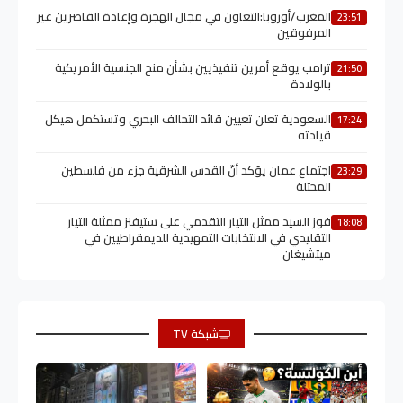
المغرب/أوروبا:التعاون في مجال الهجرة وإعادة القاصرين غير
23:51
المرفوقين
ترامب يوقع أمرين تنفيذيين بشأن منح الجنسية الأمريكية
21:50
بالولادة
السعودية تعلن تعيين قائد التحالف البحري وتستكمل هيكل
17:24
قيادته
اجتماع عمان يؤكد أنّ القدس الشرقية جزء من فلسطين
23:29
المحتلة
فوز السيد ممثل التيار التقدمي على ستيفنز ممثلة التيار
18:08
التقليدي في الانتخابات التمهيدية للديمقراطيين في
ميتشيغان
شبكة TV