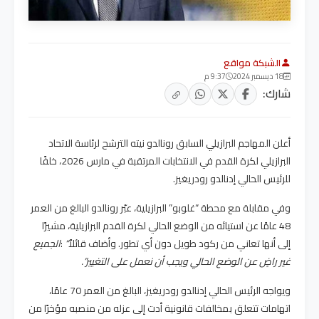
الشبكة مواقع
18 ديسمبر 2024
9:37 م
شارك:
أعلن المهاجم البرازيلي السابق رونالدو نيته الترشح لرئاسة الاتحاد
البرازيلي لكرة القدم في الانتخابات المرتقبة في مارس 2026، خلفًا
للرئيس الحالي إدنالدو رودريغيز
.
وفي مقابلة مع محطة “غلوبو” البرازيلية، عبّر رونالدو البالغ من العمر
48 عامًا عن استيائه من الوضع الحالي لكرة القدم البرازيلية، مشيرًا
إلى أنها تعاني من ركود طويل دون أي تطور. وأضاف قائلاً
“
:
الجميع
غير راضٍ عن الوضع الحالي ويجب أن نعمل على التغيير
.”
ويواجه الرئيس الحالي إدنالدو رودريغيز، البالغ من العمر 70 عامًا،
اتهامات تتعلق بمخالفات قانونية أدت إلى عزله من منصبه مؤخرًا من