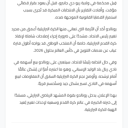
قِبل محكمة في ولاية ريو دي جانيرو، قبل أن يعود بقرار قضائي
مؤقت. وأفادت التقارير بأن الانتخابات المبكرة قد تُجرى بسبب
استمرار القضايا القانونية الموجهة ضده
.
رونالدو أكد أن الأزمة التي تعاني منها الكرة البرازيلية أعمق من مجرد
تغيير رئيس الاتحاد، مشددًا على ضرورة إجراء إصلاحات شاملة لإنقاذ
كرة القدم البرازيلية، خاصة أن المنتخب الوطني قد يواجه أطول فترة
غياب عن منصات التتويج في كأس العالم بحلول 2026
.
وفي حال انتخابه رئيسًا للاتحاد، سيتعين على رونالدو بيع أسهمه في
نادي ريال بلد الوليد الإسباني، وهو ما اعتبره أمرًا لن يُشكل عائقًا
أمام ترشحه. وأوضح نجم الكرة البرازيلية السابق أن المفاوضات لبيع
أسهمه في النادي تسير بشكل جيد وستُحسم قريبًا
.
بهذا الإعلان، يدخل رونالدو بقوة المشهد الرياضي البرازيلي، مستندًا
إلى خبرته الكبيرة في عالم كرة القدم وسعيه لإحداث تغيير يُعيد
الهيبة للكرة البرازيلية
.