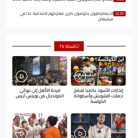
الديمقراطيون يخوضون كبرى معاركهم الانتخابية غدا في
22:01
ميشيغان
شبكة TV
إنجازات الأسود عالميا تفضح
فرحة التأهل إلى نهائي
حملات التشويش وأسطوانة
المونديال من بوينس آيرس
الكولسة