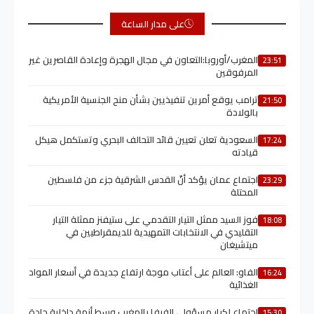
على مدار الساعة
المغرب/أوروبا:التعاون في مجال الهجرة وإعادة القاصرين غير
23:51
المرفوقين
ترامب يوقع أمرين تنفيذيين بشأن منح الجنسية الأمريكية
21:50
بالولادة
السعودية تعلن تعيين قائد التحالف البحري وتستكمل هيكل
17:24
قيادته
اجتماع عمان يؤكد أنّ القدس الشرقية جزء من فلسطين
23:29
المحتلة
فوز السيد ممثل التيار التقدمي على ستيفنز ممثلة التيار
18:08
التقليدي في الانتخابات التمهيدية للديمقراطيين في
ميتشيغان
الفاو: العالم على أعتاب موجة ارتفاع جديدة في أسعار المواد
16:24
الغذائية
اجتماع لكبار مسؤولي الفيفا بالمغرب وسط أزمة داخلية حادة
15:30