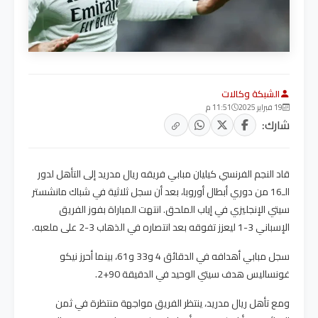
الشبكة وكالات
19 فبراير 2025
11:51 م
شارك:
قاد النجم الفرنسي كيليان مبابي فريقه ريال مدريد إلى التأهل لدور
الـ16 من دوري أبطال أوروبا، بعد أن سجل ثلاثية في شباك مانشستر
سيتي الإنجليزي في إياب الملحق. انتهت المباراة بفوز الفريق
الإسباني 3-1 ليعزز تفوقه بعد انتصاره في الذهاب 3-2 على ملعبه.
سجل مبابي أهدافه في الدقائق 4 و33 و61، بينما أحرز نيكو
غونساليس هدف سيتي الوحيد في الدقيقة 90+2.
ومع تأهل ريال مدريد، ينتظر الفريق مواجهة منتظرة في ثمن