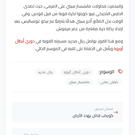
واستمرت محاولات مانشستر سيتي على المرمى، حيث تصدى
الحارس البلجيكي تيبو كورتوا لكرة قوية من فيل فودين. وفي
الوقت بدل الضائع، أحرز سيتي هدفًا شرفيًا عبر نيكو غونساليس، بعد
ارتداد ركلة حرة مباشرة من عمر مرموش.
ومع هذا الفوز، يواصل ريال مدريد مسيرته القوية في
دوري أبطال
أوروبا
ويأمل في الحفاظ على لقبه في الموسم الحالي.
الوسوم:
دوري_أبطال_أوروبا
ريال_مدريد
كيليان_مبابي
مانشستر_سيتي
المقال السابق
كويكب قاتل يهدد الأرض
المقال التالي