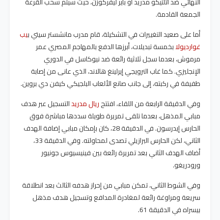
النهائي ضد أتلتيكو مدريد أو باير ليفركوزن، حيث سيتم سحب القرعة
الجمعة القادمة.
أما على صعيد التغييرات في التشكيلة، قام مدرب مانشستر سيتي ب
يب
غوارديولا
بخمسة تبديلات، أبرزها الدفع بالمهاجم المصري عمر
مرموش، بعدما سجل ثلاثية رائعة ضد نيوكاسل في الدوري
الإنجليزي. كما غاب النرويجي إيرلينغ هالاند، الذي عانى من إصابة
طفيفة في ركبته، إلى جانب صانع الألعاب البلجيكي كيفن دي بروين.
وفي الدقيقة الرابعة من اللقاء، افتتح
ريال مدريد
التسجيل عبر هدف
مبابي المذهل، بعدما تلقى تمريرة طويلة سددها مباشرة فوق
الحارس إيدرسون. في الدقيقة 28، كان بإمكان مبابي إضافة الهدف
الثاني، لكن الحارس البرازيلي تصدى لمحاولته. وفي الدقيقة 33،
أضاف الهدف الثاني بعد تمريرة رائعة بين فينيسيوس جونيور
ورودريغو.
وفي الشوط الثاني، تمكن مبابي من إحراز هدفه الثالث بعد انطلاقة
سريعة ومراوغة رائعة لمغادرة المدافع وتسجيل هدف مذهل
بيسراه في الدقيقة 61.