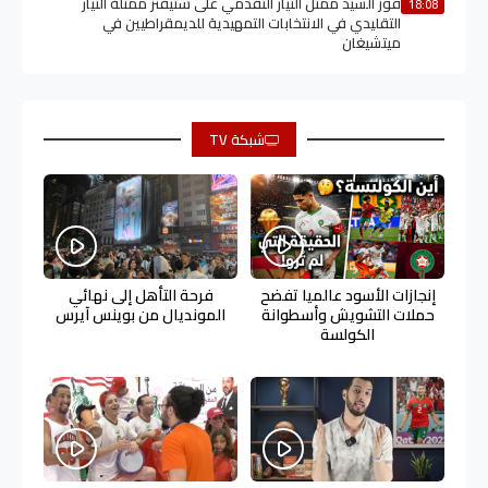
فوز السيد ممثل التيار التقدمي على ستيفنز ممثلة التيار
18:08
التقليدي في الانتخابات التمهيدية للديمقراطيين في
ميتشيغان
شبكة TV
إنجازات الأسود عالميا تفضح
فرحة التأهل إلى نهائي
حملات التشويش وأسطوانة
المونديال من بوينس آيرس
الكولسة