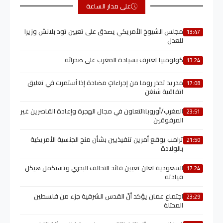
على مدار الساعة
مجلس الشيوخ الأمريكي يصدق على تعيين تود بلانش وزيرا
13:47
للعدل
كولومبيا تعترف بسيادة المغرب على صحرائه
13:24
مدريد تحذر روما من إجراءاتٍ مضادة إذا اُستمرت في تعليق
17:08
اتفاقية شنغن
المغرب/أوروبا:التعاون في مجال الهجرة وإعادة القاصرين غير
23:51
المرفوقين
ترامب يوقع أمرين تنفيذيين بشأن منح الجنسية الأمريكية
21:50
بالولادة
السعودية تعلن تعيين قائد التحالف البحري وتستكمل هيكل
17:24
قيادته
اجتماع عمان يؤكد أنّ القدس الشرقية جزء من فلسطين
23:29
المحتلة