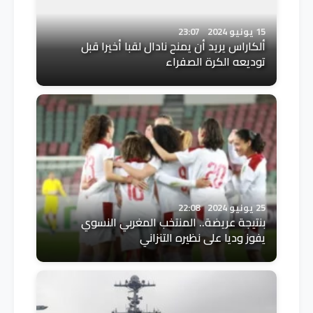
15 يونيو 2024
23:07
ألكاراس يريد أن يمنح نادال لقبا أخيرا قبل
توديعه الكرة الصفراء
25 يونيو 2024
22:08
بنتيجة عريضة.. المنتخب المغربي النسوي
يفوز وديا على نظيره التنزاني