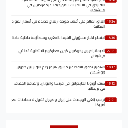
التقليدي في الانتخابات التمهيدية للديمقراطيين في
ميتشيغان
الفاو: العالم على أعتاب موجة ارتفاع جديدة في أسعار المواد
16:24
الغذائية
اجتماع لكبار مسؤولي الفيفا بالمغرب وسط أزمة داخلية حادة
15:30
الديمقراطيون يخوضون كبرى معاركهم الانتخابية غدا في
22:01
ميشيغان
استمرار تدفق النفط عبر مضيق هرمز رغم التوتر بين طهران
19:17
وواشنطن
صيف أوروبا الحار،حرائق في فرنسا واليونان، وتفاقم الجفاف
18:12
في بريطانيا
ترامب يُلغي الهجمات على إيران وطهران تقول لا محادثات مع
17:01
أمريكا