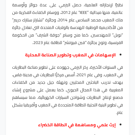
نظيرًا لإنجازاته العلمية، حصل اليزمي على عدة جوائز وأوسمة
عالمية، منها ميدالية
“IEEE”
عام 2012، ووسام الكفاءة الفكرية من
ملك المغرب محمد السادس عام 2014، وجائزة “تشارلز ستارك دريبر”
من الأكاديمية الوطنية للهندسة بالولايات المتحدة التي تعادل جائزة
“نوبل” للمهندسين. كما منح وسام “جوقة الشرف” من الحكومة
الفرنسية، وتوج بجائزة “فين فيوتشر” للطاقة عام 2023
.
الإسهامات في المغرب وتطوير الصناعة المحلية
في السنوات الأخيرة، ركز اليزمي جهوده على تطوير صناعة البطاريات
في المغرب. وفي عام 2021، أسس مركزًا للبطاريات في مدينة فاس،
بهدف تدريب الباحثين المحليين وتهيئة جيل جديد من الكفاءات
المغربية في هذا المجال الحيوي. كما يعمل على مشروع إنشاء
مصنع لإنتاج البطاريات وشواحن السيارات الكهربائية، مما سيساهم
في تطوير البنية التحتية للطاقة المتجددة في المغرب وأفريقيا بشكل
عام
.
إرث علمي ومساهمة في الطاقة الخضراء