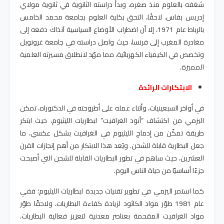
شغفه بالعلوم منذ صغره، وبدأ دراسته الثانوية في ثانوية مولاي
إدريس بفاس. لاحقًا، التحق بكلية العلوم بجامعة محمد الخامس
بالرباط عام 1971، إلا أن اضطراب الأوضاع السياسية آنذاك دفعه إلى
مغادرة المغرب إلى فرنسا، حيث واصل دراسته في جامعة غرونوبل
وتخصص في الكيمياء الكهربائية، مما مهّد لانطلاق مسيرته العلمية
المميزة
.
الابتكارات الرائدة
في أواخر السبعينيات، وأثناء عمله على أطروحته في الدكتوراه، تمكن
اليزمي من اكتشاف “أنود الغرافيت” لبطاريات الليثيوم، حيث ابتكر
طريقة تمكّن من إدماج الليثيوم في الغرافيت بشكل عكسي، ما
جعل البطارية قابلة للشحن. ويُعد هذا الابتكار من أهم إنجازات القرن
العشرين، حيث ساهم في تطور البطاريات القابلة للشحن التي أصبحت
جزءًا أساسيًا من حياة الناس اليوم
.
كما استمر اليزمي في تطوير تقنيات جديدة لبطاريات الليثيوم؛ ففي
عام 1981 طوّر مواد الكاثود لزيادة كفاءة البطاريات، ولاحقًا طوّر
مواد الغرافيت المقحمة بعناصر معدنية لتعزيز فعالية البطاريات.