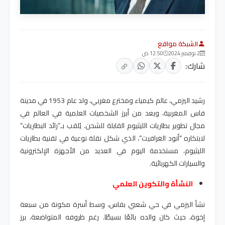
الشبكة مواقع
2 نوفمبر 2024
12:50 ص
شارك:
رشيد اليزمي، عالم كيمياء ومخترع مغربي، ولد عام 1953 في مدينة
فاس المغربية، ويعد من أبرز الشخصيات العلمية في العالم في
مجال تطوير بطاريات الليثيوم القابلة للشحن. يُلقب بـ”رائد البطاريات”
لابتكاره “أنود الغرافيت”، الذي شكل نقلة نوعية في تقنية بطاريات
الليثيوم، مستخدمة اليوم في العديد من الأجهزة الإلكترونية
والسيارات الكهربائية
.
النشأة والتكوين العلمي
نشأ اليزمي في حي شعبي بفاس، وسط أسرة مكونة من سبعة
إخوة، حيث كان والده بائعًا بسيطًا. رغم ظروفه المتواضعة، برز