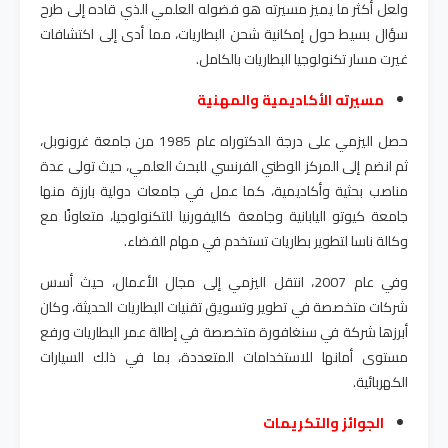
ولعل أكثر ما يميز مسيرته هو فضوله العلمي الذي قاده إلى طرح
سؤال بسيط حول إمكانية شحن البطاريات، مما أدى إلى اكتشافات
غيرت مسار تكنولوجيا البطاريات بالكامل
.
مسيرته الأكاديمية والمهنية
حصل اليزمي على درجة الدكتوراه عام 1985 من جامعة غرونوبل،
ثم انضم إلى المركز الوطني الفرنسي للبحث العلمي، حيث تولى عدة
مناصب بحثية وأكاديمية، كما عمل في جامعات دولية بارزة منها
جامعة كيوتو اليابانية وجامعة كاليفورنيا للتكنولوجيا، متعاونًا مع
وكالة ناسا لتطوير بطاريات تستخدم في مهام الفضاء
.
وفي عام 2007، انتقل اليزمي إلى مجال الأعمال، حيث أسس
شركات متخصصة في تطوير وتسويق تقنيات البطاريات الحديثة، وكان
أبرزها شركة في سنغافورة متخصصة في إطالة عمر البطاريات ورفع
مستوى أمانها للاستخدامات المتعددة، بما في ذلك السيارات
الكهربائية
.
الجوائز والتكريمات