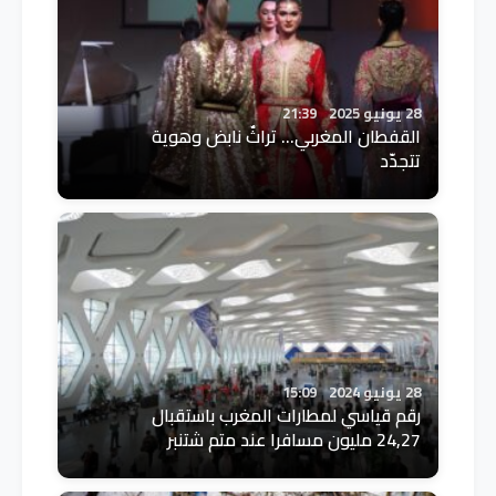
28 يونيو 2025
21:39
القفطان المغربي… تراثٌ نابض وهوية
تتجدّد
28 يونيو 2024
15:09
رقم قياسي لمطارات المغرب باستقبال
24,27 مليون مسافرا عند متم شتنبر