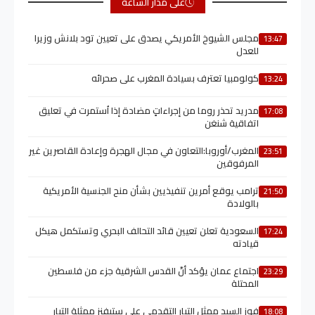
على مدار الساعة
مجلس الشيوخ الأمريكي يصدق على تعيين تود بلانش وزيرا
13:47
للعدل
كولومبيا تعترف بسيادة المغرب على صحرائه
13:24
مدريد تحذر روما من إجراءاتٍ مضادة إذا اُستمرت في تعليق
17:08
اتفاقية شنغن
المغرب/أوروبا:التعاون في مجال الهجرة وإعادة القاصرين غير
23:51
المرفوقين
ترامب يوقع أمرين تنفيذيين بشأن منح الجنسية الأمريكية
21:50
بالولادة
السعودية تعلن تعيين قائد التحالف البحري وتستكمل هيكل
17:24
قيادته
اجتماع عمان يؤكد أنّ القدس الشرقية جزء من فلسطين
23:29
المحتلة
فوز السيد ممثل التيار التقدمي على ستيفنز ممثلة التيار
18:08