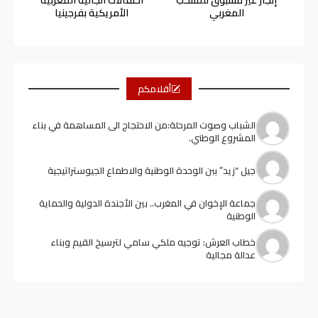
إنجاز غير مسبوق للمنتخب
احتفالات الجالية المغربية
المغربي
الأمريكية بفرجينيا
أقلامكم
الشباب وصوت المرحلة:من الاحتجاج الى المساهمة في بناء
المشروع الوطني.
جيل “زيد” ببن الوحدة الوطنية والاطماع الجيوستراتيجية
جماعة الإخوان في المغرب.. بين الأجندة الدولية والحماية
الوطنية
خطاب العرش: توجيه ملكي سامي لترسيخ القيم وبناء
عدالة مجالية