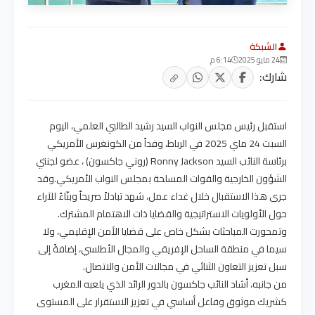
الشبكة
24 مايو 2025
6:14 م
شارك:
استقبل رئيس مجلس النواب السيد رشيد الطالبي العلمي، اليوم
السبت 24 ماي 2025 في الرباط، وفداً من الكونغرس الأمريكي
برئاسة النائب السيد Ronny Jackson (روني جاكسون) ، عضو لجنتي
الشؤون الخارجية والقوات المسلحة بمجلس النواب الأمريكي.وقد
جرى هذا الاستقبال خلال غداء عمل، شهد تبادلاً صريحاً وبنّاءً للآراء
حول الأولويات الاستراتيجية والقضايا ذات الاهتمام المشترك.
وتمحورت المباحثات بشكل خاص على قضايا الأمن الإقليمي، ولا
سيما في منطقة الساحل الإفريقي والمجال الأطلسي، إضافةً إلى
سبل تعزيز التعاون الثنائي في مجالات الأمن والاتصال.
من جانبه، أشاد النائب جاكسون بالدور الرائد الذي يلعبه المغرب
كشريك موثوق وفاعل أساسي في تعزيز الاستقرار على المستوى