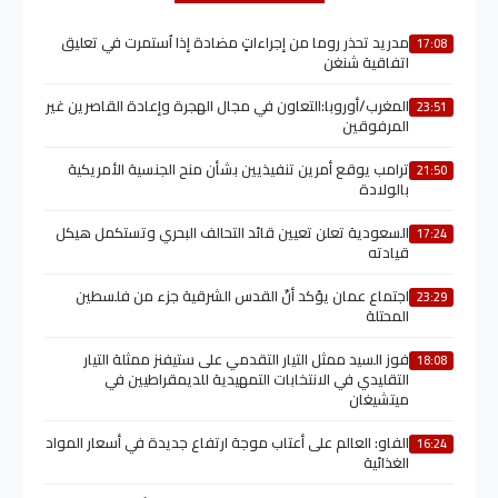
مدريد تحذر روما من إجراءاتٍ مضادة إذا اُستمرت في تعليق
17:08
اتفاقية شنغن
المغرب/أوروبا:التعاون في مجال الهجرة وإعادة القاصرين غير
23:51
المرفوقين
ترامب يوقع أمرين تنفيذيين بشأن منح الجنسية الأمريكية
21:50
بالولادة
السعودية تعلن تعيين قائد التحالف البحري وتستكمل هيكل
17:24
قيادته
اجتماع عمان يؤكد أنّ القدس الشرقية جزء من فلسطين
23:29
المحتلة
فوز السيد ممثل التيار التقدمي على ستيفنز ممثلة التيار
18:08
التقليدي في الانتخابات التمهيدية للديمقراطيين في
ميتشيغان
الفاو: العالم على أعتاب موجة ارتفاع جديدة في أسعار المواد
16:24
الغذائية