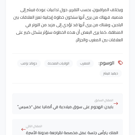
ويختلف المراقبون، بحسب التقرير، حول تداعيات عودة فيشر إلى
منصبه، فهناك من يرى أنها ستكون خطوة إيجابية تعزز العلاقات بين
البلدين، وهناك من يرى أنها قد تؤدي إلى مزيد من التوتر في
المنطقة، كما يرى البعض أن هذه الخطوة ستؤثر بشكل كبير على
العلاقات بين المغرب والجزائر.
الوسوم:
المغرب
الولايات المتحدة
دونالد ترامب
ديفيد فيشر
المقال السابق
بايدن: الهجوم على سوق ميلادية في ألمانيا عمل “خسيس”
المقال التالي
الملك يترأس جلسة عمل مخصصة لمُراجعة مدونة الأسرة