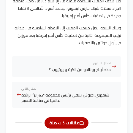
جاء هدف المغرب بتسديدة متقنة من إبراهيم دياز من داخل منطقة
الجزاء سكنت شباك حارس ليسوتو، ليحصد أسود الأطلسي 3 نقاط
جديدة في تصفيات كأس أمم إفريقيا.
وبتلك النتيجة، يصل منتخب المغرب إلي النقطة السادسة في صدارة
ترتيب المجموعة الثانية من تصفيات كأس أمم إفريقيا بعد فوزين
في أول جولتين بالتصفيات.
المقال السابق
هذه أرباح رونالدو من الكرة و يوتيوب ؟
المقال التالي
شنغهاي:اخنوش يلتقي برئيس مجموعة “صنرايز” الرائدة
عالميا في صناعة النسيج
مقالات ذات صلة