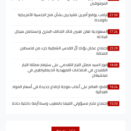
المرفوقين
ترامب يوقع أمرين تنفيذيين بشأن منح الجنسية الأمريكية
21:50
بالولادة
السعودية تعلن تعيين قائد التحالف البحري وتستكمل هيكل
17:24
قيادته
اجتماع عمان يؤكد أنّ القدس الشرقية جزء من فلسطين
23:29
المحتلة
فوز السيد ممثل التيار التقدمي على ستيفنز ممثلة التيار
18:08
التقليدي في الانتخابات التمهيدية للديمقراطيين في
ميتشيغان
الفاو: العالم على أعتاب موجة ارتفاع جديدة في أسعار المواد
16:24
الغذائية
اجتماع لكبار مسؤولي الفيفا بالمغرب وسط أزمة داخلية حادة
15:30