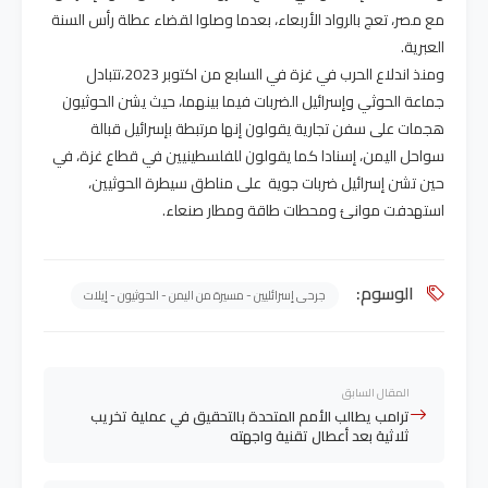
مع مصر، تعج بالرواد الأربعاء، بعدما وصلوا لقضاء عطلة رأس السنة
العبرية.
ومنذ اندلاع الحرب في غزة في السابع من اكتوبر 2023،تتبادل
جماعة الحوثي وإسرائيل الضربات فيما بينهما، حيث يشن الحوثيون
هجمات على سفن تجارية يقولون إنها مرتبطة بإسرائيل قبالة
سواحل اليمن، إسنادا كما يقولون للفلسطينيين في قطاع غزة، في
حين تشن إسرائيل ضربات جوية على مناطق سيطرة الحوثيين،
استهدفت موانئ ومحطات طاقة ومطار صنعاء.
الوسوم:
جرحى إسرائليين - مسيرة من اليمن - الحوثيون - إيلات
المقال السابق
ترامب يطالب الأمم المتحدة بالتحقيق في عملية تخريب
ثلاثية بعد أعطال تقنية واجهته