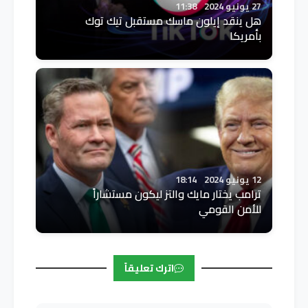
27 يونيو 2024
11:38
هل ينقد إيلون ماسك مستقبل تيك توك
بأمريكا
12 يونيو 2024
18:14
ترامب يختار مايك والتز ليكون مستشاراً
للأمن القومي
اترك تعليقاً