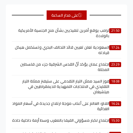
على مدار الساعة
ترامب يوقع أمرين تنفيذيين بشأن منح الجنسية الأمريكية
21:50
بالولادة
السعودية تعلن تعيين قائد التحالف البحري وتستكمل هيكل
17:24
قيادته
اجتماع عمان يؤكد أنّ القدس الشرقية جزء من فلسطين
23:29
المحتلة
فوز السيد ممثل التيار التقدمي على ستيفنز ممثلة التيار
18:08
التقليدي في الانتخابات التمهيدية للديمقراطيين في
ميتشيغان
الفاو: العالم على أعتاب موجة ارتفاع جديدة في أسعار المواد
16:24
الغذائية
اجتماع لكبار مسؤولي الفيفا بالمغرب وسط أزمة داخلية حادة
15:30