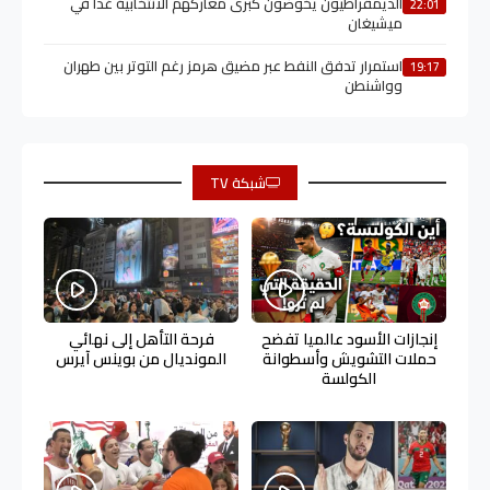
الديمقراطيون يخوضون كبرى معاركهم الانتخابية غدا في
22:01
ميشيغان
استمرار تدفق النفط عبر مضيق هرمز رغم التوتر بين طهران
19:17
وواشنطن
شبكة TV
إنجازات الأسود عالميا تفضح
فرحة التأهل إلى نهائي
حملات التشويش وأسطوانة
المونديال من بوينس آيرس
الكولسة