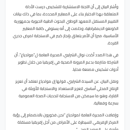
وأشار البيان إلى أن اللجنة الاستشارية للتشخيص درست الأدلة
المتعلقة بهذا الاختبار بناء على المعايير المحددة، بما في ذلك بيانات
التقييم المستقل للمعهد الوطني للبحوث الطبية الحيوية بجمهورية
الكونغو الديمقراطية، وخلصت إلى أنه يستوفي كافة المعايير
الأساسية، مبرزا أن الأمر يتعلق بإنجاز كبير في الاستجابة لمرض جدري
القردة.
في هذا الصدد أكدت نوال الشرايبي، المديرة العامة ل”مولدياغ”، أن
الشركة ملتزمة بدعم المرونة الصحية في إفريقيا من خلال تطوير
أدوات تشخيص مصنعة محليا.
ونقل البيان، عن السيدة الشرايبي، قولها إن مولدياغ تعتقد أن تعزيز
الإنتاج المحلي أساسي لتعزيز الاستعداد والاستجابة للأوبئة في
القارة، وهو ما سيمكن من الاستجابة لتحديات الصحة العمومية
بسرعة وفعالية.
وإضافت المديرة العامة لمولدياغ “نحن فخورون بالانضمام إلى رؤية
المركز الإفريقي للسيطرة على الأمراض من أجل إفريقيا مستقلة
وآمنة على الصعيد الصحي”.