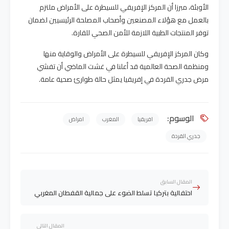
الأوبئة، مبرزا أن المركز الإفريقي للسيطرة على الأمراض ملتزم
بالعمل مع هؤلاء المصنعين وأصحاب المصلحة الرئيسيين لضمان
توفر المنتجات الطبية اللازمة للأمن الصحي للقارة.
وكان المركز الإفريقي للسيطرة على الأمراض والوقاية منها
ومنظمة الصحة العالمية قد أعلنا في غشت الماضي أن تفشي
مرض جدري القردة في إفريقيا يمثل حالة طوارئ صحية عامة.
الوسوم:
افريقيا
المغرب
امراض
جدري القردة
المقال السابق
احتفالية بتركيا تسلط الضوء على جمالية القفطان المغربي
المقال التالي