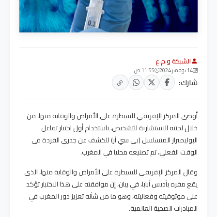
الشبكة و.م.ع
14 نوفمبر 2024
11:55 ص
شارك:
أوصى المركز الإفريقي للسيطرة على الأمراض والوقاية منها، من
خلال لجنته الاستشارية للتشخيص، باستخدام أول اختبار تفاعل
البوليميراز المتسلسل (بي سي آر) للكشف عن جدري القردة في
الوقت الفعلي، تم تصنيعه محليا في المغرب.
وقال المركز الإفريقي للسيطرة على الأمراض والوقاية منها، الذي
يقع مقره بأديس أبابا، في بيان، إن موافقته على هذا الاختبار تؤكد
على موثوقيته وفعاليته، وهو ما من شأنه تعزيز دور المغرب في
المبادرات الصحية العالمية.