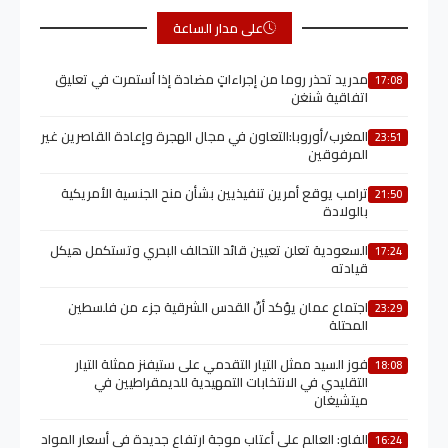
على مدار الساعة
مدريد تحذر روما من إجراءاتٍ مضادة إذا اُستمرت في تعليق
17:08
اتفاقية شنغن
المغرب/أوروبا:التعاون في مجال الهجرة وإعادة القاصرين غير
23:51
المرفوقين
ترامب يوقع أمرين تنفيذيين بشأن منح الجنسية الأمريكية
21:50
بالولادة
السعودية تعلن تعيين قائد التحالف البحري وتستكمل هيكل
17:24
قيادته
اجتماع عمان يؤكد أنّ القدس الشرقية جزء من فلسطين
23:29
المحتلة
فوز السيد ممثل التيار التقدمي على ستيفنز ممثلة التيار
18:08
التقليدي في الانتخابات التمهيدية للديمقراطيين في
ميتشيغان
الفاو: العالم على أعتاب موجة ارتفاع جديدة في أسعار المواد
16:24