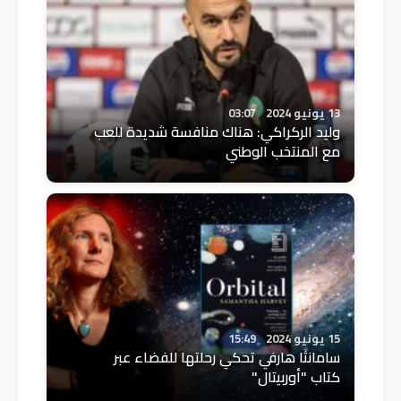
13 يونيو 2024
03:07
وليد الركراكي: هناك منافسة شديدة للعب
مع المنتخب الوطني
15 يونيو 2024
15:49
سامانثا هارفي تحكي رحلتها للفضاء عبر
كتاب "أوربيتال"