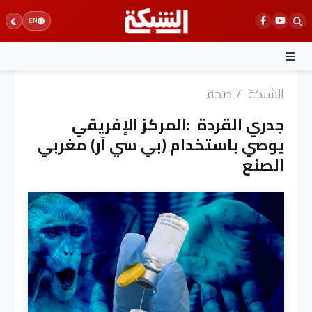
Ski
EN
t
conten
الشبكة
/
صحة
جدري القردة :المركز الإفريقي
يوصي باستخدام (بي سي آر) مغربي
الصنع