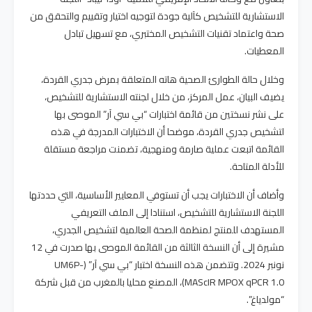
الاستشارية للتشخيص كآلية جودة لتوجيه اختيار وتقييم والتحقق من
صحة واعتماد تقنيات التشخيص المختبري، مع تسهيل تبادل
المعطيات.
وخلال حالة الطوارئ الصحية هاته المتعلقة بمرض جدري القردة،
يضيف البيان، عمل المركز، من خلال لجنته الاستشارية للتشخيص،
على نشر نسختين من قائمة اختبارات “بي سي آر” الموصى بها
لتشخيص جدري القردة، موضحا أن الاختبارات المدرجة في هذه
القائمة اتبعت عملية صارمة ومنهجية، تضمنت مراجعة مستقلة
للأدلة المتاحة.
وأضاف أن الاختبارات يجب أن تستوفي المعايير الأساسية، التي حددتها
اللجنة الاستشارية للتشخيص، استنادا إلى الملف التعريفي
المستهدف للمنتج لمنظمة الصحة العالمية لتشخيص الجدري،
مشيرة إلى أن النسخة الثالثة من القائمة الموصى بها صدرت في 12
نونبر 2024. وتتضمن هذه النسخة اختبار “بي سي آر” (UM6P-
MAScIR MPOX qPCR 1.0)، المصنع محليا بالمغرب من قبل شركة
“مولدياغ”.