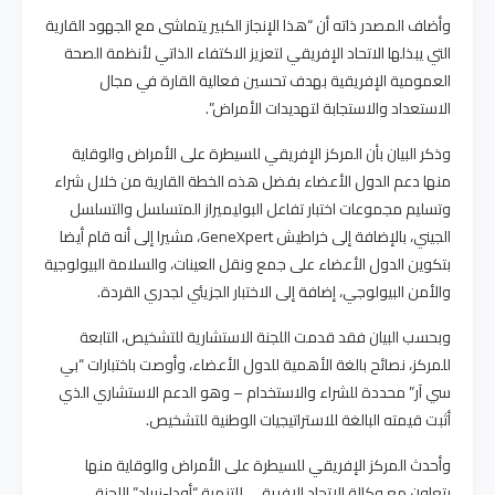
وأضاف المصدر ذاته أن “هذا الإنجاز الكبير يتماشى مع الجهود القارية
التي يبذلها الاتحاد الإفريقي لتعزيز الاكتفاء الذاتي لأنظمة الصحة
العمومية الإفريقية بهدف تحسين فعالية القارة في مجال
الاستعداد والاستجابة لتهديدات الأمراض”.
وذكر البيان بأن المركز الإفريقي للسيطرة على الأمراض والوقاية
منها دعم الدول الأعضاء بفضل هذه الخطة القارية من خلال شراء
وتسليم مجموعات اختبار تفاعل البوليميراز المتسلسل والتسلسل
الجيني، بالإضافة إلى خراطيش GeneXpert، مشيرا إلى أنه قام أيضا
بتكوين الدول الأعضاء على جمع ونقل العينات، والسلامة البيولوجية
والأمن البيولوجي، إضافة إلى الاختبار الجزيئي لجدري القردة.
وبحسب البيان فقد قدمت اللجنة الاستشارية للتشخيص، التابعة
للمركز، نصائح بالغة الأهمية للدول الأعضاء، وأوصت باختبارات “بي
سي آر” محددة للشراء والاستخدام – وهو الدعم الاستشاري الذي
أثبت قيمته البالغة للاستراتيجيات الوطنية للتشخيص.
وأحدث المركز الإفريقي للسيطرة على الأمراض والوقاية منها
بتعاون مع وكالة الاتحاد الإفريقي للتنمية “أودا-نيباد” اللجنة