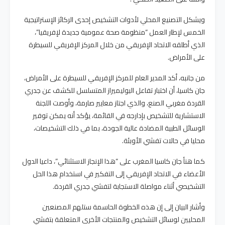
ويشكل التصنيع المحلي لأدوات التشخيص إحدى الركائز الإستراتيجية
الخمس لإطار العمل “منظومة صحة عمومية جديدة لإفريقيا”،
الذي أطلقه الاتحاد الإفريقي من خلال المركز الإفريقي للسيطرة
على الأمراض.
من جانبه، أكد المدير العام للمركز الإفريقي للسيطرة على الأمراض،
جان كاسيا، أن اختبار تفاعل البوليميراز المتسلسل للكشف عن جدري
القردة مغربي الصنع، والذي اجتاز معايير صارمة، وأوصت اللجنة
الاستشارية للتشخيص بإدارجه في القائمة، يؤكد أنه يمكن توفير
الوسائل الطبية المضادة عالية الجودة، بما في ذلك التشخيصات،
محليا في حالات تفشي الأوبئة.
كما هنأ جان كاسيا المغرب على “هذا الإنجاز الاستثنائي”، داعيا الدول
الأعضاء في الاتحاد الإفريقي إلى التفكير في استخدام هذا الحل
التشخيصي أثناء مواصلة الاستجابة لتفشي جدري القردة.
وأشار البيان إلى إن هذه الخطوة الحاسمة ستلهم المصنعين
المحليين لوسائل التشخيص والمنتجات الأخرى المتعلقة بتفشي