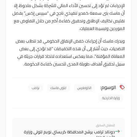
الإجراءات لم تؤد إلى تحسين الأداء المالي للشركة بشكل ملحوظ، إلا
أن ماسك بنى سمعة كمدير تنفيذي ناجح في “سبيس إكس” بفضل
تقليص تكاليف الإطلاق وتحقيق كفاءة أكبر من خلال التفاوض مع
الموردين وتبسيط العمليات.
ويدرك ماسك أن إجراءات خفض الإنفاق الحكومي قد تتطلب بعض
التضحيات، حيث أشار إلى أن هذه التخفيضات “قد تؤدي إلى بعض
المعاناة المؤقتة”، مما يعكس استعداده لاتخاذ قرارات جريئة في
سبيل تحقيق أهداف طويلة المدى لتحسين كفاءة الحكومة.
الوسوم:
الكونغرس
ايلون ماسك
ترامب
وزارة الخارجية
المقال السابق
دونالد ترامب يرشح المحافظة كريستي نويم لتولي وزارة