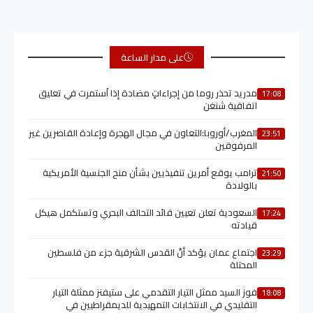
على مدار الساعة
مدريد تحذر روما من إجراءاتٍ مضادة إذا اُستمرت في تعليق
17:08
اتفاقية شنغن
المغرب/أوروبا:التعاون في مجال الهجرة وإعادة القاصرين غير
23:51
المرفوقين
ترامب يوقع أمرين تنفيذيين بشأن منح الجنسية الأمريكية
21:50
بالولادة
السعودية تعلن تعيين قائد التحالف البحري وتستكمل هيكل
17:24
قيادته
اجتماع عمان يؤكد أنّ القدس الشرقية جزء من فلسطين
23:29
المحتلة
فوز السيد ممثل التيار التقدمي على ستيفنز ممثلة التيار
18:08
التقليدي في الانتخابات التمهيدية للديمقراطيين في