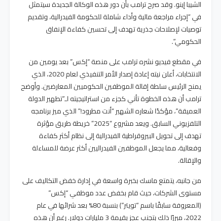
الشيبا إينو. وقد صرح ترامب بأن دور هذه الوكالة الجديدة سيتمثل
في “إجراء مراجعة مالية وأداء شاملة للحكومة الفيدرالية، وتقديم
توصيات لإصلاحات جذرية تهدف إلى تحسين كفاءة الإنفاق
الحكومي”.
في مقطع فيديو نشره ترامب على منصة “إكس” بعد يومين من
الانتخابات، أعلن نيته إعادة إصدار الأمر التنفيذي لعام 2020، الذي
يمنح الرئيس سلطة إقالة الموظفين الحكوميين المعارضين. وأوضح
ترامب أن هذه الخطوة تأتي كجزء من استراتيجيته لـ”تطهير الدولة
العميقة”، مؤكدًا شعاره الشهير “أنت مطرود!” الذي ميز برنامجه
التلفزيوني السابق. ويعد مشروع “2025” خريطة طريق مؤثرة
تهدف إلى تحويل البيروقراطية الفيدرالية إلى نظام أكثر كفاءة
وفعالية، مما يجعل الموظفين الفيدراليين أكثر عرضة للمساءلة
والإقالة.
من جانبه، يتمتع ماسك بخبرة واسعة في إدارة خفض التكاليف على
مستوى الشركات، حيث قام بخفض عدد موظفي “إكس”
(المعروفة سابقًا باسم “تويتر”) بنسبة 80% بعد شرائها في عام
2022، مبررًا ذلك بتجنب عجز بقيمة 3 مليارات دولار. رغم أن هذه