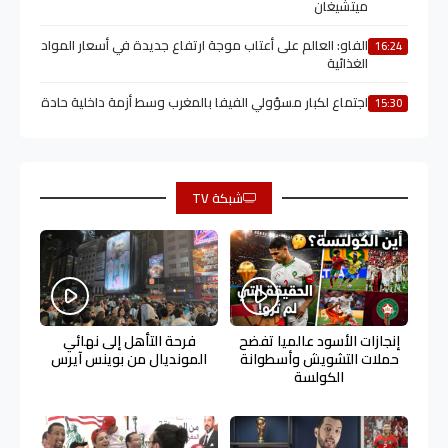
ميتشيغان
الفاو: العالم على أعتاب موجة ارتفاع جديدة في أسعار المواد
16:24
الغذائية
اجتماع لكبار مسؤولي الفيفا بالمغرب وسط أزمة داخلية حادة
15:30
شبكة TV
إنجازات الأسود عالميا تفضح
فرحة التأهل إلى نهائي
حملات التشويش وأسطوانة
المونديال من بوينس آيرس
الكولسة