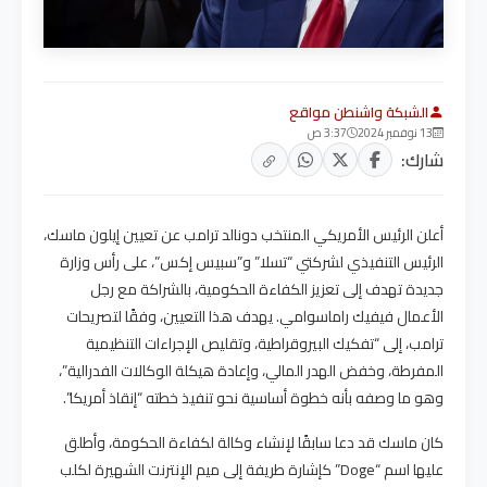
الشبكة واشنطن مواقع
13 نوفمبر 2024
3:37 ص
شارك:
أعلن الرئيس الأمريكي المنتخب دونالد ترامب عن تعيين إيلون ماسك،
الرئيس التنفيذي لشركتي “تسلا” و”سبيس إكس”، على رأس وزارة
جديدة تهدف إلى تعزيز الكفاءة الحكومية، بالشراكة مع رجل
الأعمال فيفيك راماسوامي. يهدف هذا التعيين، وفقًا لتصريحات
ترامب، إلى “تفكيك البيروقراطية، وتقليص الإجراءات التنظيمية
المفرطة، وخفض الهدر المالي، وإعادة هيكلة الوكالات الفدرالية”،
وهو ما وصفه بأنه خطوة أساسية نحو تنفيذ خطته “إنقاذ أمريكا”.
كان ماسك قد دعا سابقًا لإنشاء وكالة لكفاءة الحكومة، وأطلق
عليها اسم “Doge” كإشارة طريفة إلى ميم الإنترنت الشهيرة لكلب