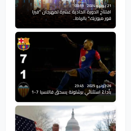
21 يونيو 2024
00:19
افتتاح الدورة الحادية عشرة لمهرجان "فيزا
فور ميوزيك" بالرباط..
26 يونيو 2025
23:45
بأداءً استثنائي برشلونة يسحق فالنسيا 7-1