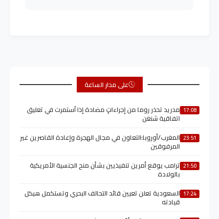
على مدار الساعة
مدريد تحذر روما من إجراءاتٍ مضادة إذا اُستمرت في تعليق
17:08
اتفاقية شنغن
المغرب/أوروبا:التعاون في مجال الهجرة وإعادة القاصرين غير
23:51
المرفوقين
ترامب يوقع أمرين تنفيذيين بشأن منح الجنسية الأمريكية
21:50
بالولادة
السعودية تعلن تعيين قائد التحالف البحري وتستكمل هيكل
17:24
قيادته