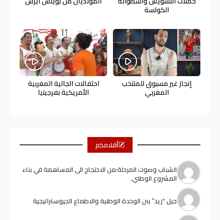
حملات التشويش وأسطوانة
المونديال من بوينس آيرس
الكولسة
إنجاز غير مسبوق للمنتخب
احتفالات الجالية المغربية
المغربي
الأمريكية بفرجينيا
أقلامكم
الشباب وصوت المرحلة:من الاحتجاج الى المساهمة في بناء
المشروع الوطني.
جيل “زيد” ببن الوحدة الوطنية والاطماع الجيوستراتيجية