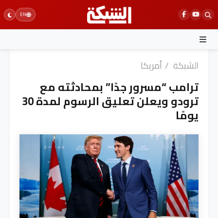
Ski
EN
t
conten
الشبكة
/
أمريكا
ترامب “مسرور جدًا” بمحادثته مع
ترودو ويعلن تعليق الرسوم لمدة 30
يومًا