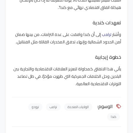
السبت سيتم تعليقها لمدة 30 يومًا لمعرفة ما إذا كان بالإمكان
هيكلة اتفاق اقتصادي نهائي مع كندا”.
تعهدات كندية
وأشار
ترامب
إلى أن كندا وافقت على عدة التزامات، من بينها ضمان
أمن الحدود الشمالية وإنهاء تدفق المخدرات القاتلة مثل الفنتانيل.
خطوة إيجابية
يأتي هذا الاتفاق كمحاولة لتعزيز العلاقات الاقتصادية والتجارية بين
البلدين وحل الخلافات الجمركية التي ظهرت مؤخرًا، في ظل تصاعد
التوترات الاقتصادية العالمية.
الوسوم:
الولايات المتحدة
ترامب
ترودو
كندا