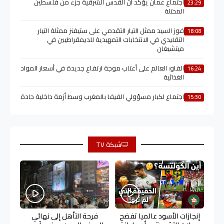
اجتماع عمان يؤكد أنّ القدس الشرقية جزء من فلسطين
23:29
المحتلة
فوز السيد ممثل التيار التقدمي على ستيفنز ممثلة التيار
18:08
التقليدي في الانتخابات التمهيدية للديمقراطيين في
ميتشيغان
الفاو: العالم على أعتاب موجة ارتفاع جديدة في أسعار المواد
16:24
الغذائية
اجتماع لكبار مسؤولي الفيفا بالمغرب وسط أزمة داخلية حادة
15:30
شبكة TV
إنجازات الأسود عالميا تفضح
فرحة التأهل إلى نهائي