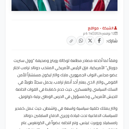
الشبكة - مواقع
12 نوفمبر 2024
6:14 م
شارك:
وفقاً لما أكدته مصادر مطلعة لوكالة رويترز وصحيفة “وول ستريت
جورنال” الأمريكية. فإن الرئيس الأمريكي المنتخب دونالد ترامب اختار
عضو مجلس النواب الجمهوري مايك والتز ليكون مستشاراً للأمن
القومي،والتز، الذي يعتبر أحد أنصار ترامب، يحمل سجلاً طويلاً في
السلك السياسي والعسكري، حيث خدم كضابط في القوات الخاصة
للجيش الأمريكي وكمسؤول في الحرس الوطني برتبة كولونيل.
والتز يمتلك خلفية سياسية واسعة في واشنطن، حيث عمل كمدير
للسياسات الدفاعية تحت قيادة وزيري الدفاع السابقين دونالد
رامسفيلد وروبرت غيتس، وتم انتخابه عضواً في الكونغرس عام