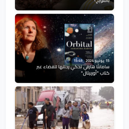
بالتتويج؟
15 يونيو 2024
15:49
سامانثا هارفي تحكي رحلتها للفضاء عبر
كتاب "أوربيتال"