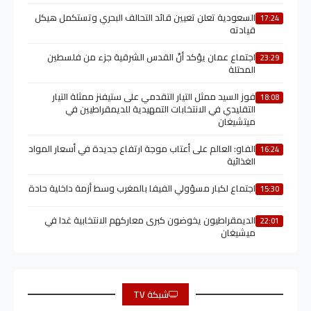
السعودية تعلن تعيين قائد التحالف البحري وتستكمل هيكل
17:24
قيادته
اجتماع عمان يؤكد أنّ القدس الشرقية جزء من فلسطين
23:29
المحتلة
فوز السيد ممثل التيار التقدمي على ستيفنز ممثلة التيار
18:08
التقليدي في الانتخابات التمهيدية للديمقراطيين في
ميتشيغان
الفاو: العالم على أعتاب موجة ارتفاع جديدة في أسعار المواد
16:24
الغذائية
اجتماع لكبار مسؤولي الفيفا بالمغرب وسط أزمة داخلية حادة
15:30
الديمقراطيون يخوضون كبرى معاركهم الانتخابية غدا في
22:01
ميشيغان
شبكة TV