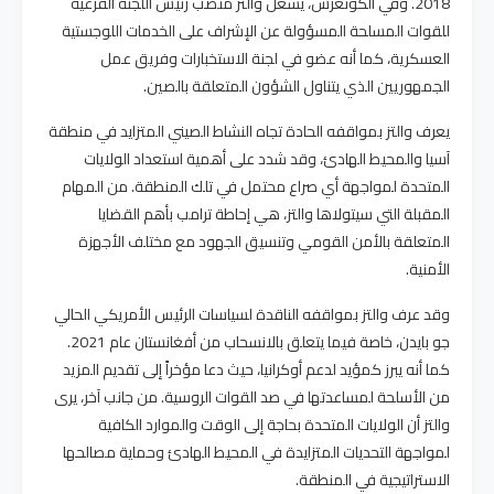
2018. وفي الكونغرس، يشغل والتز منصب رئيس اللجنة الفرعية
للقوات المسلحة المسؤولة عن الإشراف على الخدمات اللوجستية
العسكرية، كما أنه عضو في لجنة الاستخبارات وفريق عمل
الجمهوريين الذي يتناول الشؤون المتعلقة بالصين.
يعرف والتز بمواقفه الحادة تجاه النشاط الصيني المتزايد في منطقة
آسيا والمحيط الهادئ، وقد شدد على أهمية استعداد الولايات
المتحدة لمواجهة أي صراع محتمل في تلك المنطقة. من المهام
المقبلة التي سيتولاها والتز، هي إحاطة ترامب بأهم القضايا
المتعلقة بالأمن القومي وتنسيق الجهود مع مختلف الأجهزة
الأمنية.
وقد عرف والتز بمواقفه الناقدة لسياسات الرئيس الأمريكي الحالي
جو بايدن، خاصة فيما يتعلق بالانسحاب من أفغانستان عام 2021.
كما أنه يبرز كمؤيد لدعم أوكرانيا، حيث دعا مؤخراً إلى تقديم المزيد
من الأسلحة لمساعدتها في صد القوات الروسية. من جانب آخر، يرى
والتز أن الولايات المتحدة بحاجة إلى الوقت والموارد الكافية
لمواجهة التحديات المتزايدة في المحيط الهادئ وحماية مصالحها
الاستراتيجية في المنطقة.