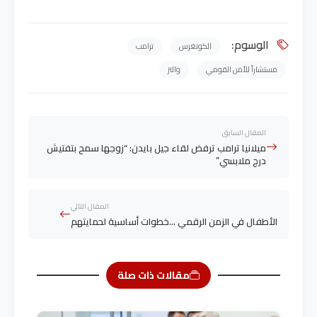
الوسوم:
الكونغرس
ترامب
مستشاراً للأمن القومي
والتز
المقال السابق
ميلانيا ترامب ترفض لقاء جيل بايدن: “زوجها سمح بتفتيش
درج ملابسي”
المقال التالي
الأطفال في الزمن الرقمي …خطوات أساسية لحمايتهم
مقالات ذات صلة