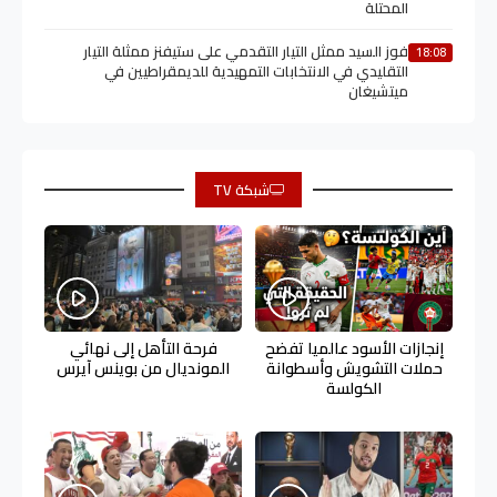
المحتلة
فوز السيد ممثل التيار التقدمي على ستيفنز ممثلة التيار
18:08
التقليدي في الانتخابات التمهيدية للديمقراطيين في
ميتشيغان
شبكة TV
إنجازات الأسود عالميا تفضح
فرحة التأهل إلى نهائي
حملات التشويش وأسطوانة
المونديال من بوينس آيرس
الكولسة