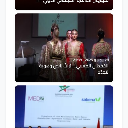
لمهرجان القاهرة السينمائي الدولي
28 يونيو 2025
21:39
القفطان المغربي… تراثٌ نابض وهوية
تتجدّد