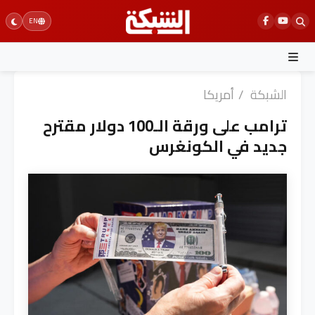
Ski
EN
t
conten
الشبكة
/
أمريكا
ترامب على ورقة الـ100 دولار مقترح
جديد في الكونغرس