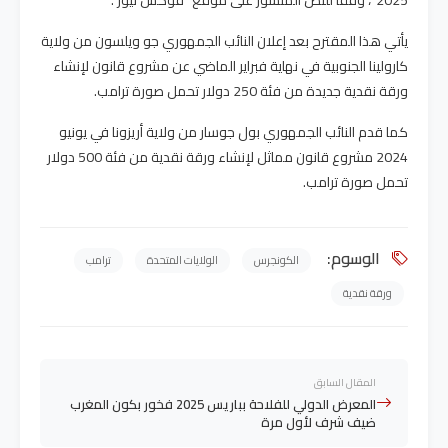
2025″، وفقًا للنص المنشور على موقع “فوكس نيوز”.
يأتي هذا المقترح بعد إعلان النائب الجمهوري جو ويلسون من ولاية
كارولينا الجنوبية في نهاية فبراير الماضي عن مشروع قانون لإنشاء
ورقة نقدية جديدة من فئة 250 دولار تحمل صورة ترامب.
كما قدم النائب الجمهوري بول جوسار من ولاية أريزونا في يونيو
2024 مشروع قانون مماثل لإنشاء ورقة نقدية من فئة 500 دولار
تحمل صورة ترامب.
الوسوم:
الكونجرس
الولايات المتحدة
ترامب
ورقة نقدية
المقال السابق
المعرض الدولي للفلاحة بباريس 2025 فخور بكون المغرب
ضيف شرف لأول مرة