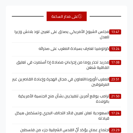
على مدار الساعة
مجلس الشيوخ الأمريكي يصدق على تعيين تود بلانش وزيرا
13:47
للعدل
كولومبيا تعترف بسيادة المغرب على صحرائه
13:24
مدريد تحذر روما من إجراءاتٍ مضادة إذا اُستمرت في تعليق
17:08
اتفاقية شنغن
المغرب/أوروبا:التعاون في مجال الهجرة وإعادة القاصرين غير
23:51
المرفوقين
ترامب يوقع أمرين تنفيذيين بشأن منح الجنسية الأمريكية
21:50
بالولادة
السعودية تعلن تعيين قائد التحالف البحري وتستكمل هيكل
17:24
قيادته
اجتماع عمان يؤكد أنّ القدس الشرقية جزء من فلسطين
23:29