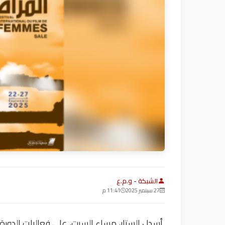
الشبكة - و.م.ع
27 سبتمبر 2025
11:41 م