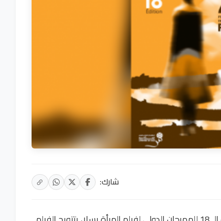
شارك:
أسدل الستار، مساء السبت، على فعاليات الدورة الـ 18 للمهرجان الدولي لفيلم المرأة بسلا، بتتويج الفيلم