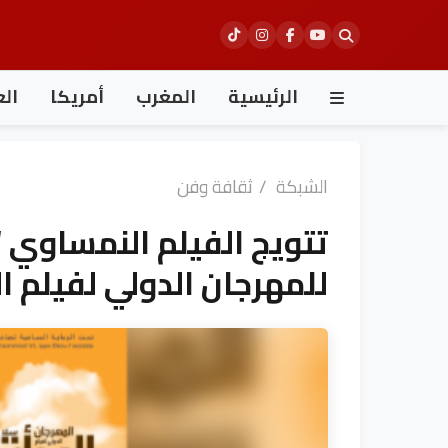
Ski
t
conten
الرئيسية
المغرب
أمريكا
الع
الشبكة
/
ثقافة وفن
تتويج الفيلم النمساوي “ا
للمهرجان الدولي لفيلم ال