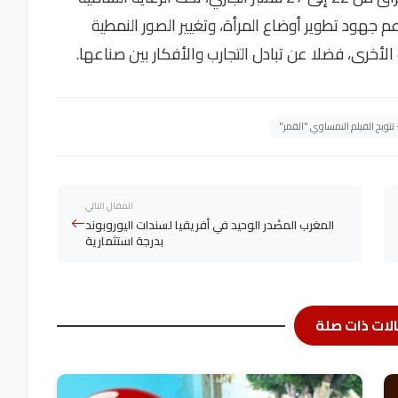
 جهود تطوير أوضاع المرأة، وتغيير الصور النمطية
الأخرى، فضلا عن تبادل التجارب والأفكار بين صناعها.
- تتويج الفيلم النمساوي "القمر"
المقال التالي
المغرب المصْدر الوحيد في أفريقيا لسندات اليوروبوند
بدرجة استثمارية
لات ذات صلة