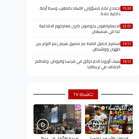
اجتماع لكبار مسؤولي الفيفا بالمغرب وسط أزمة
15:30
داخلية حادة
الديمقراطيون يخوضون كبرى معاركهم الانتخابية
22:01
غدا في ميشيغان
استمرار تدفق النفط عبر مضيق هرمز رغم التوتر بين
19:17
طهران وواشنطن
صيف أوروبا الحار،حرائق في فرنسا واليونان، وتفاقم
18:12
الجفاف في بريطانيا
شبكة TV
إنجازات الأسود عالميا
فرحة التأهل إلى نهائي