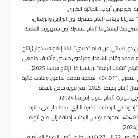
ريانا بريناند، (إنتاج مشترك بين البرازيل والبرتغال،
لة” لفيرونيكا ليشكوفا (إنتاج مشترك بين جمهورية التشيك
 دور نسائي عن فيلم “حبيبي” لليليا إنغولفسدوتر (إنتاج
ممثلون حسام محمد وقادر بنشودار ومرتضى حسني وأشرف جامعي
يات الرغبة” لبرينسيا كار (إنتاج فرنسا 2025).
أما جائزة الضفة الأخرى للمناصفة فمنحت للفيلم المغربي “404.01” لمنتجه محمد الداغور، وعادت جائزة
الفيلم الوثائقي لفيلم “السور الصغير” لإيف دوشمان (إنتاج بلجيكا، 2025)، مع تنويه خاص بالفيلم
وبرت (إنتاج جنوب إفريقيا 2024).
خوة في الرضاعة” لكنزة التازي، بينما حاز على جائزة
الجمهور الشبابي الخاصة بالفيلم الطويل شريط “404.01” لمخرجه يونس الركاب، إضافة إلى منح تنويه
وقد شكل المهرجان، الذي نظمته جمعية أبي رقراق من 22 إلى 27 شتنبر الجاري، تحت الرعاية السامية