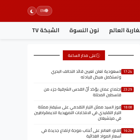
EN
اربة العالم
نون النسوة
الشبكة TV
على مدار الساعة
السعودية تعلن تعيين قائد التحالف البحري
17:24
وتستكمل هيكل قيادته
اجتماع عمان يؤكد أنّ القدس الشرقية جزء من
23:29
فلسطين المحتلة
فوز السيد ممثل التيار التقدمي على ستيفنز ممثلة
18:08
التيار التقليدي في الانتخابات التمهيدية للديمقراطيين
في ميتشيغان
الفاو: العالم على أعتاب موجة ارتفاع جديدة في
16:24
أسعار المواد الغذائية