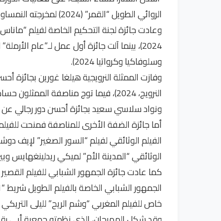
الروائي الطويل “القمر” (2024) لمخرجته النمساوية، كوردوين أيوب، بالجائزة الكبرى.
وعادت جائزة لجنة التحكيم الخاصة لفيلم “ماناس” لما
2024)، بينما آلت جائزة أول عمل لـ”عام الأرم
وسلوفاكيا وكرواتيا 2024).
وفازت الممثلة النرويجية هيلغا غورين بجائزة أحسن
النرويج، 2024)، فيما توج مناصفة ال
ونواد سلاسي سعيد بجائزة أحسن دور رجالي عن فيلم “فت
الوثائقي “المدينة الأم” لميكي ريدلينغهايس وبيرلي ج
كما عادت جائزة الجمهور الشبابي للفيلم القصير “إ
خاص للفيلم المغربي “وشم الريح” لليلى التريكي (2024).